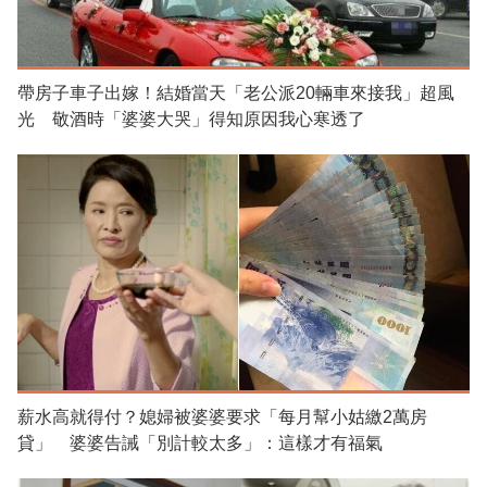
帶房子車子出嫁！結婚當天「老公派20輛車來接我」超風
光 敬酒時「婆婆大哭」得知原因我心寒透了
薪水高就得付？媳婦被婆婆要求「每月幫小姑繳2萬房
貸」 婆婆告誡「別計較太多」：這樣才有福氣