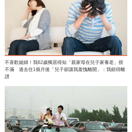
不喜歡媳婦！我62歲獨居得知「親家母在兒子家養老」很
不滿 過去住1個月後「兒子卻讓我羞愧離開」：我錯得離
譜