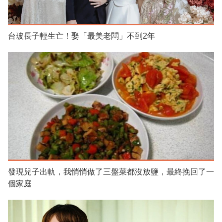
台玻長子輕生亡！娶「最美老闆」不到2年
發現兒子出軌，我悄悄做了三盤菜都沒放鹽，最終挽回了一
個家庭