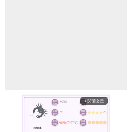
閱讀文章
arrow_forward_ios