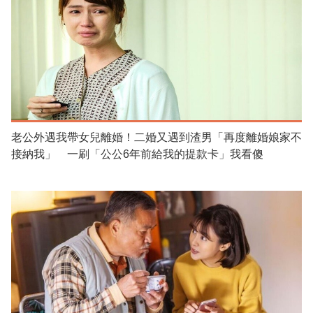
老公外遇我帶女兒離婚！二婚又遇到渣男「再度離婚娘家不
接納我」 一刷「公公6年前給我的提款卡」我看傻