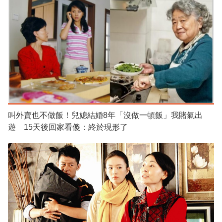
叫外賣也不做飯！兒媳結婚8年「沒做一頓飯」我賭氣出
遊 15天後回家看傻：終於現形了