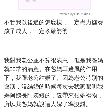
Powered by 
GliaStudios
不管我以後過的怎麼樣，一定盡力撫養
M
u
孩子成人，一定孝敬婆婆！
t
e
我對我老公並不算很滿意，但是我爸媽
就非常的滿意。在爸媽耳邊風的作用
下，我跟老公結婚了。因為老公特別的
會演，沒結婚的時候每次去我家都叫我
媽阿姨長阿姨短的，還帶來很多禮物，
所以我爸媽就說這人嫁了準沒錯。