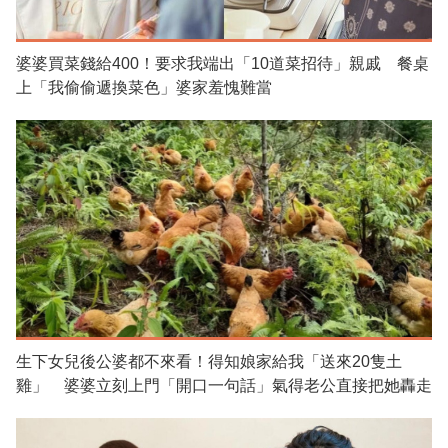
婆婆買菜錢給400！要求我端出「10道菜招待」親戚 餐桌
上「我偷偷遞換菜色」婆家羞愧難當
生下女兒後公婆都不來看！得知娘家給我「送來20隻土
雞」 婆婆立刻上門「開口一句話」氣得老公直接把她轟走