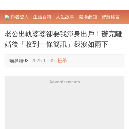
作者登入
生活百科
人生故事
職場必知
智慧格言
勵
老公出軌婆婆卻要我淨身出戶！辦完離
婚後「收到一條簡訊」我淚如雨下
喵鼻頭02
2025-11-05
檢舉
Advertisements