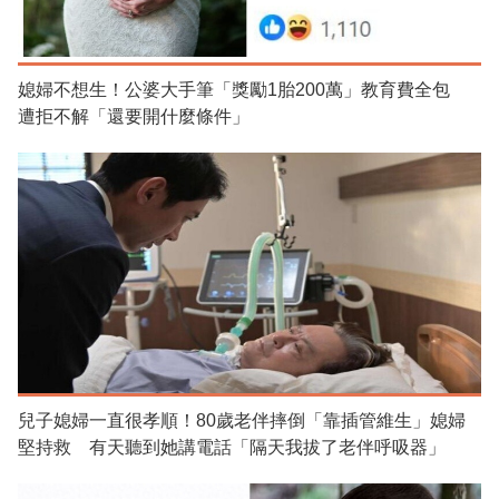
媳婦不想生！公婆大手筆「獎勵1胎200萬」教育費全包
遭拒不解「還要開什麼條件」
兒子媳婦一直很孝順！80歲老伴摔倒「靠插管維生」媳婦
堅持救 有天聽到她講電話「隔天我拔了老伴呼吸器」