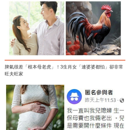
脾氣很差「根本母老虎」！3生肖女「連婆婆都怕」卻非常
旺夫旺家