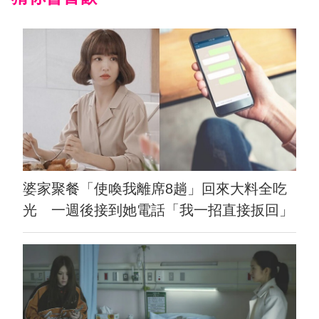
婆家聚餐「使喚我離席8趟」回來大料全吃
光 一週後接到她電話「我一招直接扳回」