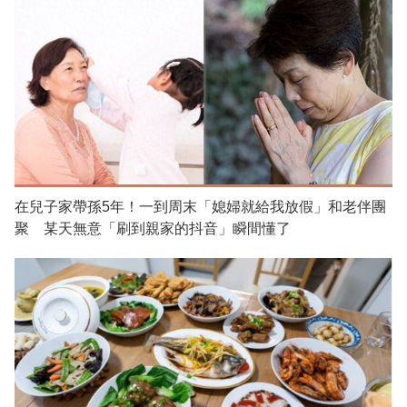
在兒子家帶孫5年！一到周末「媳婦就給我放假」和老伴團
聚 某天無意「刷到親家的抖音」瞬間懂了