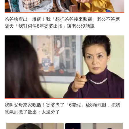
爸爸檢查出一堆病！我「想把爸爸接來照顧」老公不答應
隔天「我對伺候8年婆婆出招」讓老公沒話說
我叫父母來家吃飯！婆婆煮了「6隻蝦」放8顆龍眼，把我
爸氣到掀了飯桌：太過分了