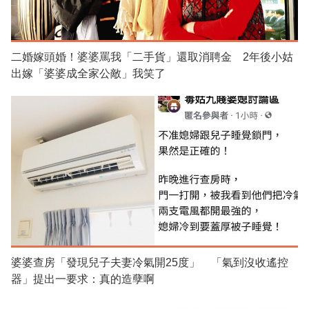
二婚嫁頭婚！婆婆罵我「二手貨」還取消聘金 2年後小姑
出嫁「婆婆成全家公敵」我笑了
婆婆查房「發現兒子夫妻冷氣開25度」 「氣到沒收遙控
器」提出一要求：真的造孽啊