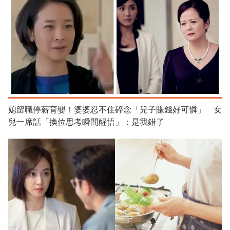
媳留職停薪育嬰！婆婆忍不住碎念「兒子賺錢好可憐」 女
兒一席話「換位思考瞬間醒悟」：是我錯了