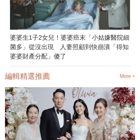
婆婆生1子2女兒！婆婆癌末「小姑嫌醫院細
菌多」從沒出現 人妻照顧到快崩潰「得知
婆婆財產分配」傻了
編輯精選推薦
More +