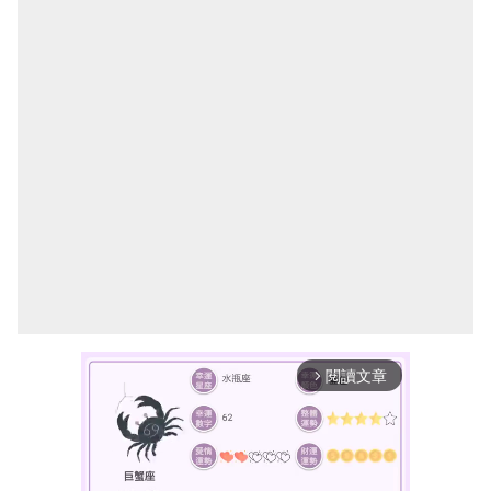
閱讀文章
arrow_forward_ios