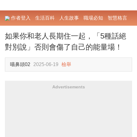
作者登入
生活百科
人生故事
職場必知
智慧格言
勵
如果你和老人長期住一起，「5種話絕
對別說」否則會傷了自己的能量場！
喵鼻頭02
2025-06-19
檢舉
Advertisements