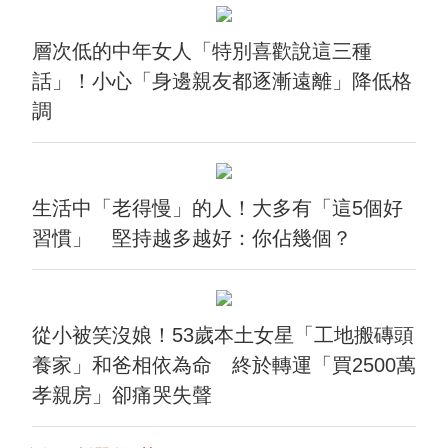
層次低的中年女人「特別喜歡說這三種
話」！小心「身邊親友都逐漸遠離」降低格
調
生活中「老得慢」的人！大多有「這5個好
習慣」 堅持越多越好：你佔幾個？
從小被笑沒娘！53歲本土女星「工地搬磚頭
養家」和爸相依為命 終於轉運「買2500萬
孝親房」卻痛哭失聲