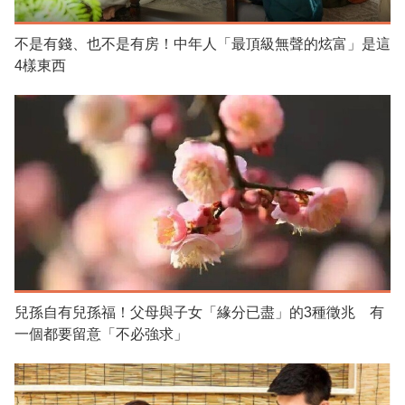
不是有錢、也不是有房！中年人「最頂級無聲的炫富」是這
4樣東西
兒孫自有兒孫福！父母與子女「緣分已盡」的3種徵兆 有
一個都要留意「不必強求」