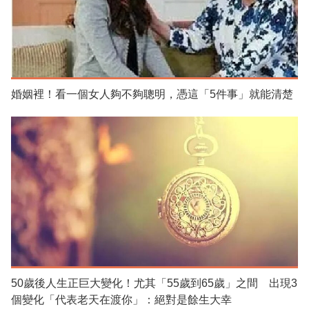
婚姻裡！看一個女人夠不夠聰明，憑這「5件事」就能清楚
50歲後人生正巨大變化！尤其「55歲到65歲」之間 出現3
個變化「代表老天在渡你」：絕對是餘生大幸