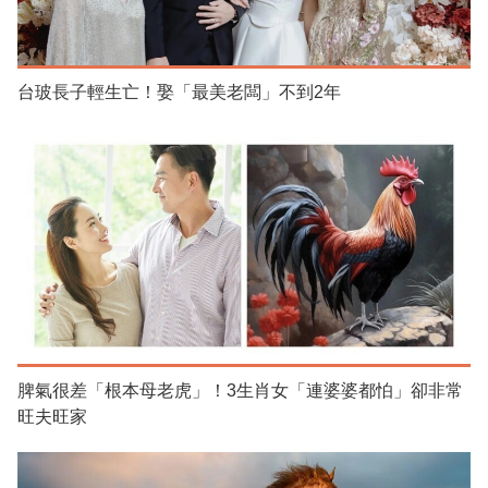
台玻長子輕生亡！娶「最美老闆」不到2年
脾氣很差「根本母老虎」！3生肖女「連婆婆都怕」卻非常
旺夫旺家