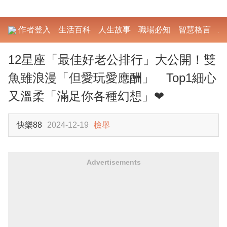
作者登入
生活百科
人生故事
職場必知
智慧格言
勵
12星座「最佳好老公排行」大公開！雙
魚雖浪漫「但愛玩愛應酬」 Top1細心
又溫柔「滿足你各種幻想」❤
快樂88
2024-12-19
檢舉
Advertisements