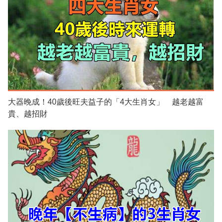
大器晚成！40歲後旺夫益子的「4大生肖女」 越老越富
貴、越招財