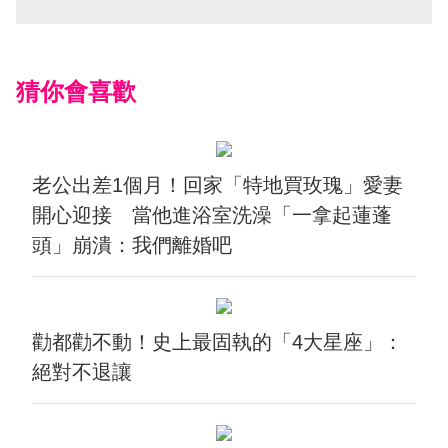
猜你會喜歡
老公出差1個月！回家「特地買玫瑰」愛妻
開心迎接 當他進浴室洗澡「一拿起蓮蓬
頭」崩潰：我們離婚吧
勸都勸不動！史上最固執的「4大星座」：
絕對不退讓