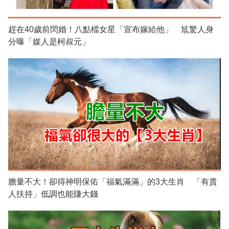
趕在40歲前閃婚！八點檔女星「宣布嫁給他」 尪驚人身
分曝「媒人是柯叔元」
膽量不大！卻得神明保佑「福氣滿滿」的3大生肖 「有貴
人扶持」低調也能賺大錢