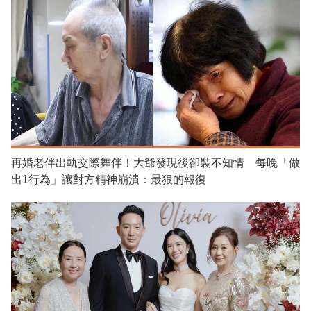
再婚老伴出軌交際舞伴！大爺發現後卻裝不知情 每晚「做
出1行為」讓對方精神崩潰：最狠的報復