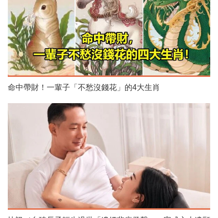
命中帶財！一輩子「不愁沒錢花」的4大生肖