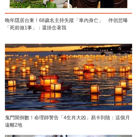
晚年隱居台東！68歲名主持失蹤「車內身亡」 伴侶悲曝
「死前做1事」：還掛念著我
鬼門開倒數！命理師警告「4生肖大凶」易卡到陰：這個月
遠離2地