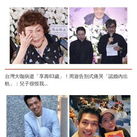
台灣大咖病逝「享壽83歲」！周遊告別式痛哭「認婚內出
軌」：兒子很恨我...