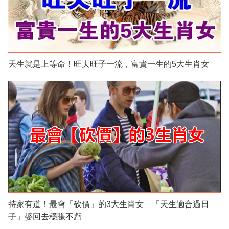
天生就是上等命！旺夫旺子一流，富貴一生的5大生肖女
持家有道！最會「砍價」的3大生肖女 「天生適合過日
子」娶回去穩賺不虧