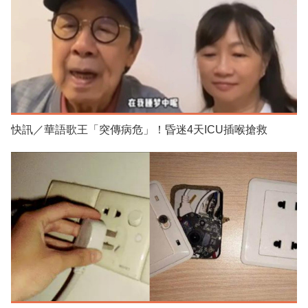
快訊／華語歌王「突傳病危」！昏迷4天ICU插喉搶救