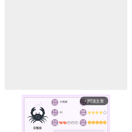
閱讀文章
arrow_forward_ios