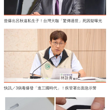
曾爆出呂秋遠私生子！台灣大咖「驚傳過世」死因疑曝光
快訊／3病毒爆發「進三國時代」！疾管署出面急示警