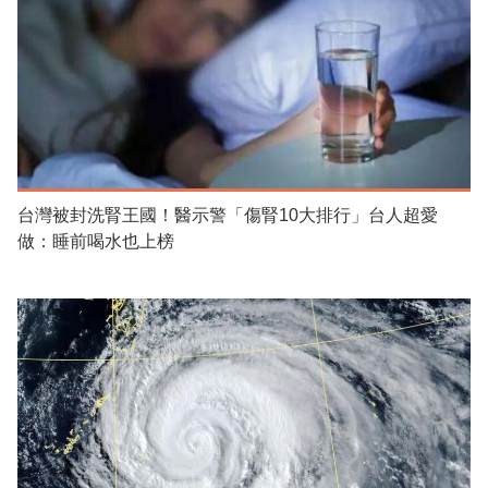
台灣被封洗腎王國！醫示警「傷腎10大排行」台人超愛
做：睡前喝水也上榜