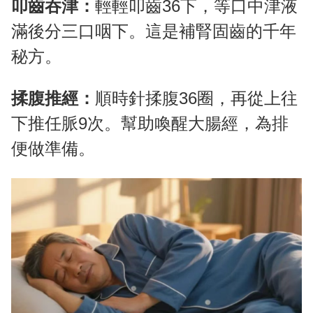
叩齒吞津：
輕輕叩齒36下，等口中津液
滿後分三口咽下。這是補腎固齒的千年
秘方。
揉腹推經：
順時針揉腹36圈，再從上往
下推任脈9次。幫助喚醒大腸經，為排
便做準備。