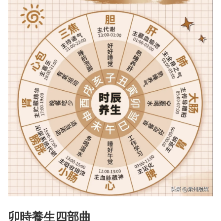
卯時養生四部曲