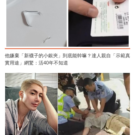
他嫌棄「新襪子的小銀夾」到底能幹嘛？達人親自「示範真
實用途」網驚：活40年不知道