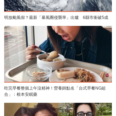
明放颱風假？最新「暴風圈侵襲率」出爐 6縣市衝破5成
吃完早餐整個上午沒精神！營養師點名「台式早餐NG組
合」：根本安眠藥