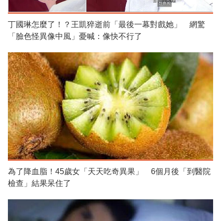
丁國琳怎麼了！？王凱猝逝前「最後一幕對戲她」 網驚
「臉色怪異像中風」憂喊：像快不行了
為了降血脂！45歲女「天天吃奇異果」 6個月後「到醫院
檢查」結果呆住了