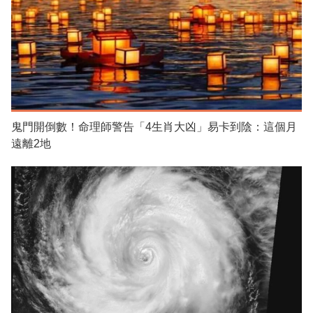
鬼門開倒數！命理師警告「4生肖大凶」易卡到陰：這個月
遠離2地