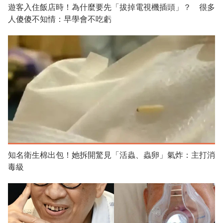
遊客入住飯店時！為什麼要先「拔掉電視機插頭」？ 很多
人傻傻不知情：早學會不吃虧
知名衛生棉出包！她拆開驚見「活蟲、蟲卵」氣炸：主打消
毒級