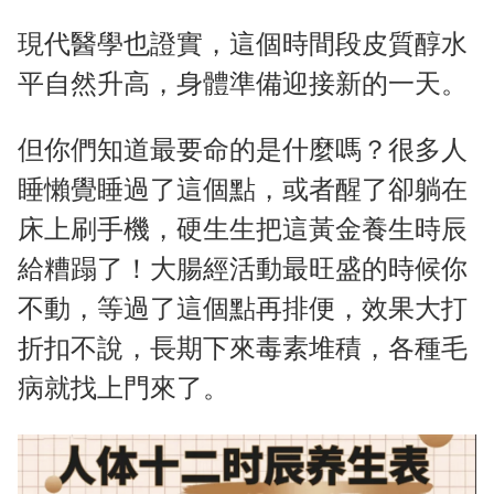
現代醫學也證實，這個時間段皮質醇水
平自然升高，身體準備迎接新的一天。
但你們知道最要命的是什麼嗎？很多人
睡懶覺睡過了這個點，或者醒了卻躺在
床上刷手機，硬生生把這黃金養生時辰
給糟蹋了！大腸經活動最旺盛的時候你
不動，等過了這個點再排便，效果大打
折扣不說，長期下來毒素堆積，各種毛
病就找上門來了。