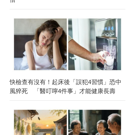
快檢查有沒有！起床後「誤犯4習慣」恐中
風猝死 「醫叮嚀4件事」才能健康長壽