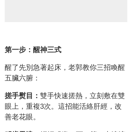
第一步：醒神三式
醒了先別急著起床，老郭教你三招喚醒
五臟六腑：
搓手熨目：
雙手快速搓熱，立刻敷在雙
眼上，重複3次。這招能活絡肝經，改
善老花眼。