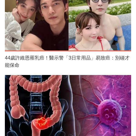
44歲許維恩罹乳癌！醫示警「3日常用品」易致癌：別碰才
能保命