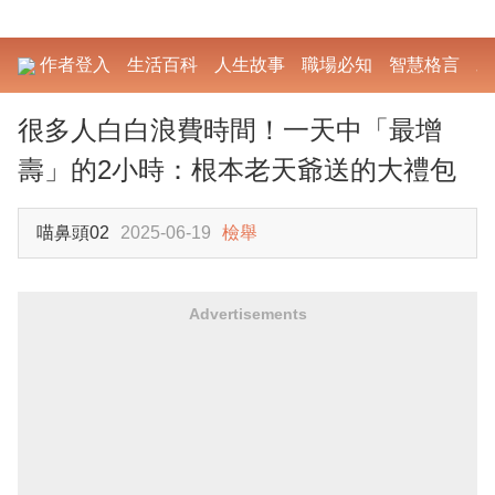
作者登入
生活百科
人生故事
職場必知
智慧格言
勵
很多人白白浪費時間！一天中「最增
壽」的2小時：根本老天爺送的大禮包
喵鼻頭02
2025-06-19
檢舉
Advertisements