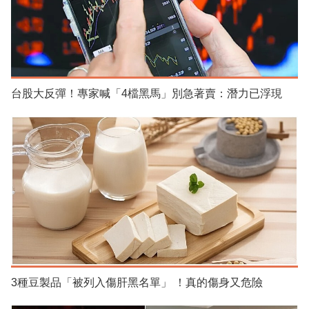
台股大反彈！專家喊「4檔黑馬」別急著賣：潛力已浮現
3種豆製品「被列入傷肝黑名單」 ！真的傷身又危險