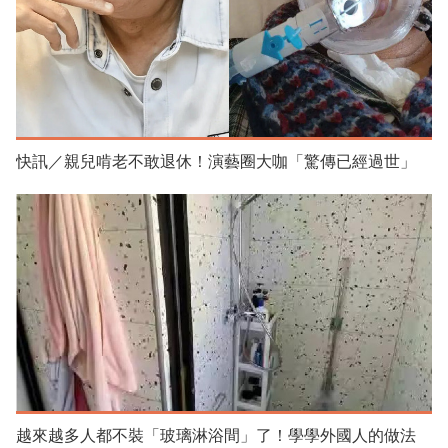
快訊／親兒啃老不敢退休！演藝圈大咖「驚傳已經過世」
越來越多人都不裝「玻璃淋浴間」了！學學外國人的做法