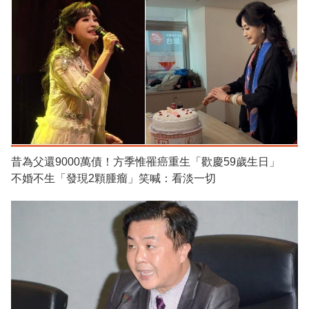
昔為父還9000萬債！方季惟罹癌重生「歡慶59歲生日」
不婚不生「發現2顆腫瘤」笑喊：看淡一切