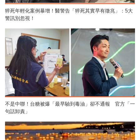
猝死年輕化案例暴增！醫警告「猝死其實早有徵兆」：5大
警訊別忽視！
不是中聯！台糖被爆「最早驗到毒油」卻不通報 官方「一
句話卸責」