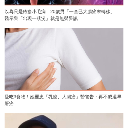
以為只是痔瘡小毛病！20歲男「一查已大腸癌末轉移」
醫示警「出現一狀況」就是無聲警訊
愛吃3食物！她罹患「乳癌、大腸癌」醫警告：再不戒遲早
肝癌