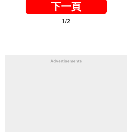
下一頁
1/2
Advertisements