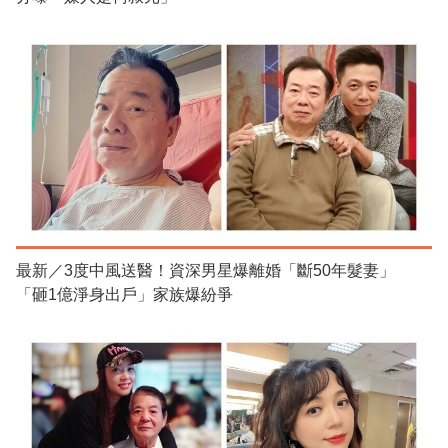
最新／3度中風送醫！資深男星爆離婚「斷50年髮妻」
「砸1億淨身出戶」家族爆紛爭