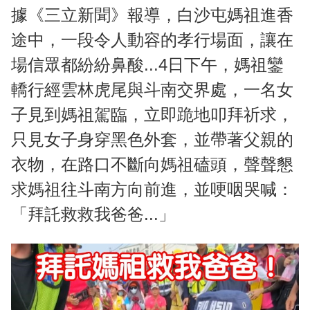
據《三立新聞》報導，白沙屯媽祖進香
途中，一段令人動容的孝行場面，讓在
場信眾都紛紛鼻酸...4日下午，媽祖鑾
轎行經雲林虎尾與斗南交界處，一名女
子見到媽祖駕臨，立即跪地叩拜祈求，
只見女子身穿黑色外套，並帶著父親的
衣物，在路口不斷向媽祖磕頭，聲聲懇
求媽祖往斗南方向前進，並哽咽哭喊：
「拜託救救我爸爸...」