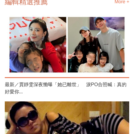
編輯精選推薦
More +
最新／賈靜雯深夜慟曝「她已離世」 淚PO合照喊：真的
好愛你...