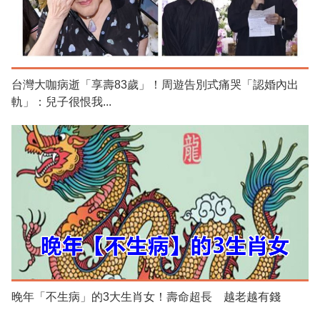
台灣大咖病逝「享壽83歲」！周遊告別式痛哭「認婚內出
軌」：兒子很恨我...
晚年「不生病」的3大生肖女！壽命超長 越老越有錢