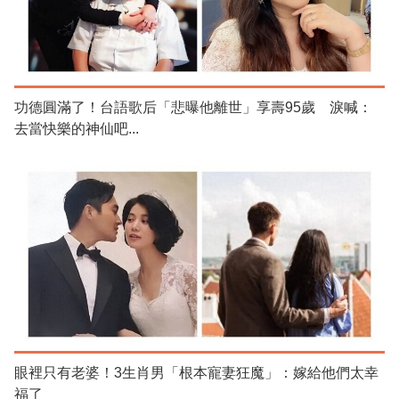
功德圓滿了！台語歌后「悲曝他離世」享壽95歲 淚喊：
去當快樂的神仙吧...
眼裡只有老婆！3生肖男「根本寵妻狂魔」：嫁給他們太幸
福了