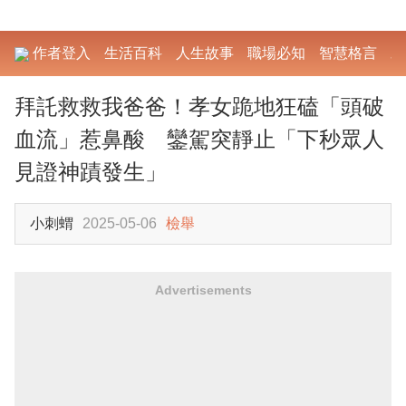
作者登入
生活百科
人生故事
職場必知
智慧格言
勵
拜託救救我爸爸！孝女跪地狂磕「頭破
血流」惹鼻酸 鑾駕突靜止「下秒眾人
見證神蹟發生」
小刺蝟
2025-05-06
檢舉
Advertisements