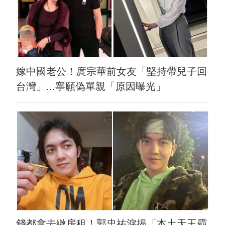
嫁中國老公！庹宗華前女友「堅持帶兒子回
台灣」...寧願偽單親「原因曝光」
錢都拿去繳房租！郭忠祐淚揭「本土天王霸