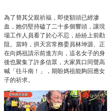
為了替其父親祈福，即使額頭已經滲
血，她仍堅持磕了二十多個響頭，讓現
場工作人員看了於心不忍，紛紛上前勸
阻。當時，拱天宮常務委員林坤源、正
在向媽祖請示前進方向，這名女子的身
後也聚集了許多信眾，大家異口同聲高
喊「往斗南！」，期盼媽祖能夠回應女
子的祈求。