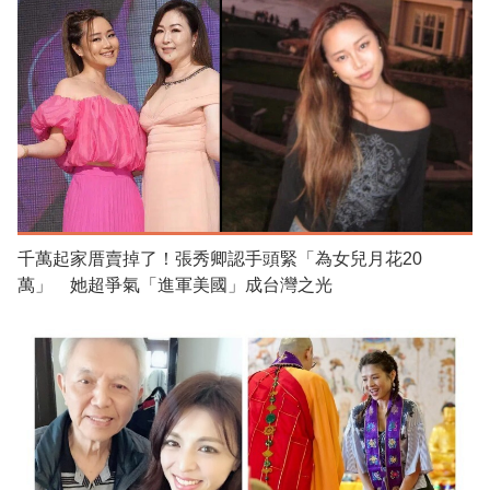
千萬起家厝賣掉了！張秀卿認手頭緊「為女兒月花20
萬」 她超爭氣「進軍美國」成台灣之光