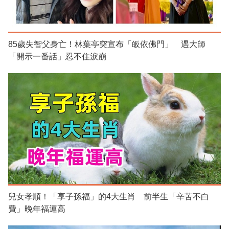
85歲失智父身亡！林葉亭突宣布「皈依佛門」 遇大師
「開示一番話」忍不住淚崩
兒女孝順！「享子孫福」的4大生肖 前半生「辛苦不白
費」晚年福運高