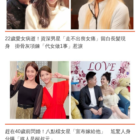
22歲愛女病逝！資深男星「走不出喪女痛」留白長髮現
身 掛骨灰項鍊「代女做1事」惹淚
趕在40歲前閃婚！八點檔女星「宣布嫁給他」 尪驚人身
分曝「媒人是柯叔元」