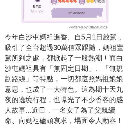
Powered by 
GliaStudios
今年白沙屯媽祖進香、自5月1日啟駕，
M
u
吸引了全台超過30萬信眾跟隨，媽祖鑾
t
駕所到之處，都掀起了一股熱潮！而白
e
沙屯媽祖具有「無固定日期」、「無規
劃路線」等特點，一切都遵照媽祖娘娘
意思，也成了一大特色。這為期十天九
夜的遶境行程，也曝光了不少香客的感
人故事...近日，一名女子為了父親續
命、向媽祖磕頭哀求，場面令人動容！