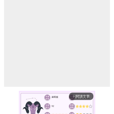
閱讀文章
arrow_forward_ios