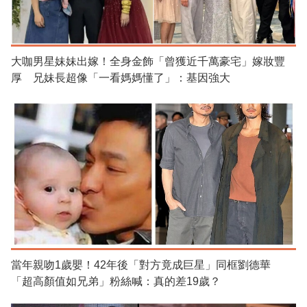
大咖男星妹妹出嫁！全身金飾「曾獲近千萬豪宅」嫁妝豐
厚 兄妹長超像「一看媽媽懂了」：基因強大
當年親吻1歲嬰！42年後「對方竟成巨星」同框劉德華
「超高顏值如兄弟」粉絲喊：真的差19歲？