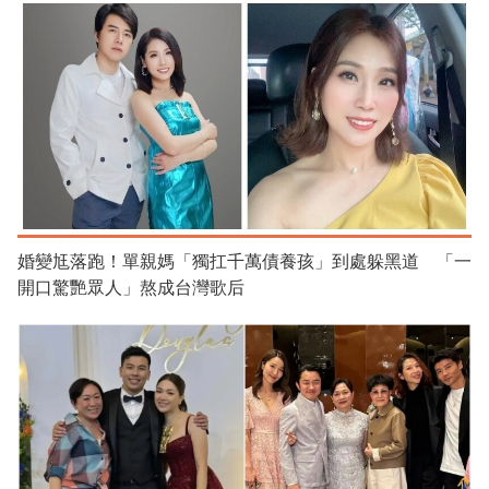
婚變尪落跑！單親媽「獨扛千萬債養孩」到處躲黑道 「一
開口驚艷眾人」熬成台灣歌后