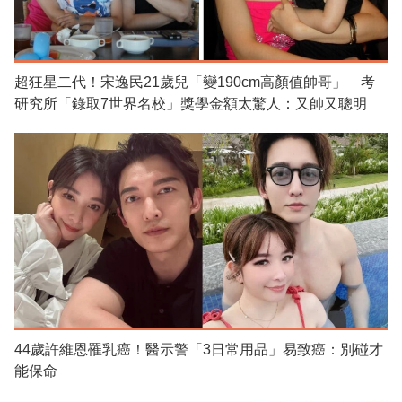
超狂星二代！宋逸民21歲兒「變190cm高顏值帥哥」 考
研究所「錄取7世界名校」獎學金額太驚人：又帥又聰明
44歲許維恩罹乳癌！醫示警「3日常用品」易致癌：別碰才
能保命