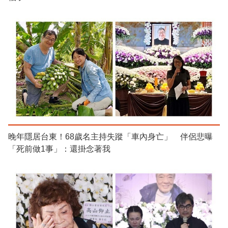
晚年隱居台東！68歲名主持失蹤「車內身亡」 伴侶悲曝
「死前做1事」：還掛念著我