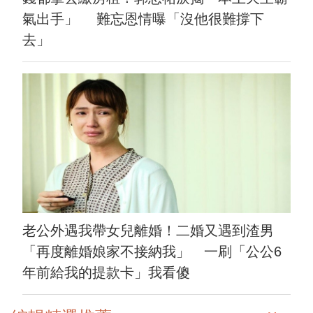
氣出手」 難忘恩情曝「沒他很難撐下
去」
老公外遇我帶女兒離婚！二婚又遇到渣男
「再度離婚娘家不接納我」 一刷「公公6
年前給我的提款卡」我看傻