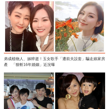
弟成植物人、姊猝逝！玉女歌手「遭前夫設套」騙走娘家房
產 「狠斬16年婚姻」近況曝