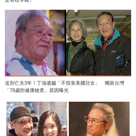
送別亡夫3年！丁強遺孀「不投靠美國兒女」 獨留台灣
「76歲拒健康檢查」原因曝光