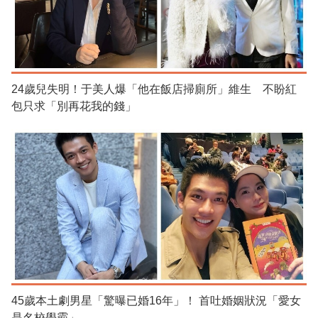
24歲兒失明！于美人爆「他在飯店掃廁所」維生 不盼紅
包只求「別再花我的錢」
45歲本土劇男星「驚曝已婚16年」！ 首吐婚姻狀況「愛女
是名校學霸」