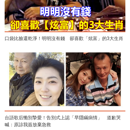
口袋比臉還乾淨！明明沒有錢 卻喜歡「炫富」的3大生肖
台語歌后慟別摯愛！告別式上認「早隱瞞病情」 道歉哭
喊：原諒我簽放棄急救