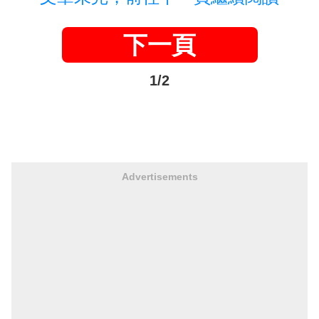
下一頁
1/2
Advertisements