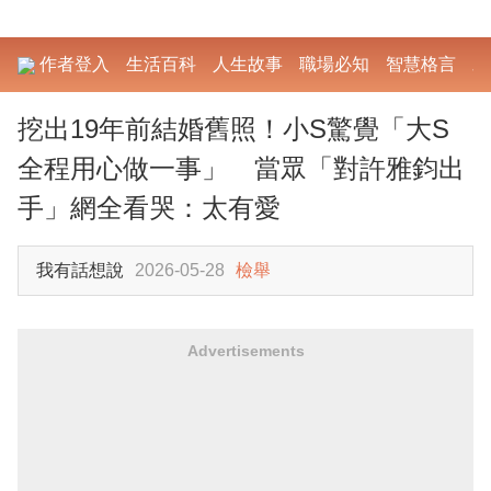
作者登入
生活百科
人生故事
職場必知
智慧格言
勵
挖出19年前結婚舊照！小S驚覺「大S
全程用心做一事」 當眾「對許雅鈞出
手」網全看哭：太有愛
我有話想說
2026-05-28
檢舉
Advertisements