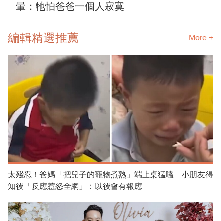
暈：牠怕爸爸一個人寂寞
編輯精選推薦
More +
太殘忍！爸媽「把兒子的寵物煮熟」端上桌猛嗑 小朋友得
知後「反應惹怒全網」：以後會有報應