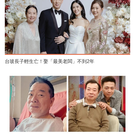
台玻長子輕生亡！娶「最美老闆」不到2年