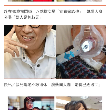
趕在40歲前閃婚！八點檔女星「宣布嫁給他」 尪驚人身
分曝「媒人是柯叔元」
快訊／親兒啃老不敢退休！演藝圈大咖「驚傳已經過世」