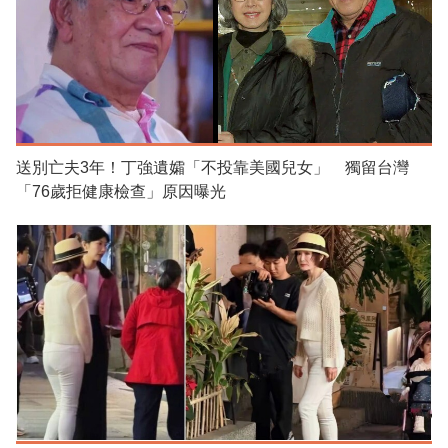
送別亡夫3年！丁強遺孀「不投靠美國兒女」 獨留台灣
「76歲拒健康檢查」原因曝光