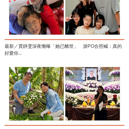
最新／賈靜雯深夜慟曝「她已離世」 淚PO合照喊：真的
好愛你...