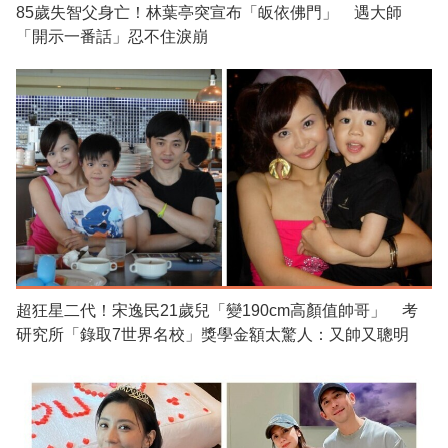
85歲失智父身亡！林葉亭突宣布「皈依佛門」 遇大師
「開示一番話」忍不住淚崩
超狂星二代！宋逸民21歲兒「變190cm高顏值帥哥」 考
研究所「錄取7世界名校」獎學金額太驚人：又帥又聰明