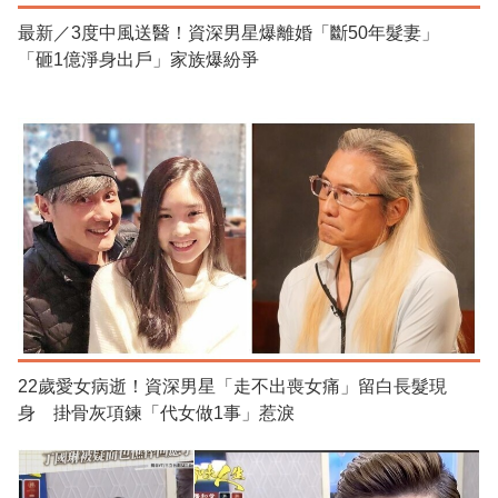
最新／3度中風送醫！資深男星爆離婚「斷50年髮妻」
「砸1億淨身出戶」家族爆紛爭
22歲愛女病逝！資深男星「走不出喪女痛」留白長髮現
身 掛骨灰項鍊「代女做1事」惹淚