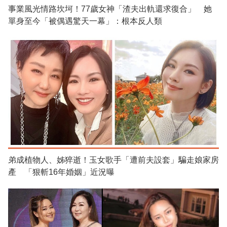
事業風光情路坎坷！77歲女神「渣夫出軌還求復合」 她
單身至今「被偶遇驚天一幕」：根本反人類
弟成植物人、姊猝逝！玉女歌手「遭前夫設套」騙走娘家房
產 「狠斬16年婚姻」近況曝