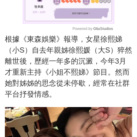
Powered by 
GliaStudios
根據《東森娛樂》報導，女星徐熙娣
M
u
（小S）自去年親姊徐熙媛（大S）猝然
t
離世後，歷經一年多的沉澱，今年3月
e
才重新主持《小姐不熙娣》節目。然而
她對姊姊的思念從未停歇，經常在社群
平台抒發情感。