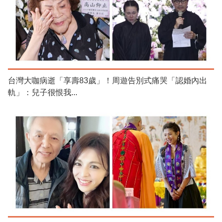
台灣大咖病逝「享壽83歲」！周遊告別式痛哭「認婚內出
軌」：兒子很恨我...