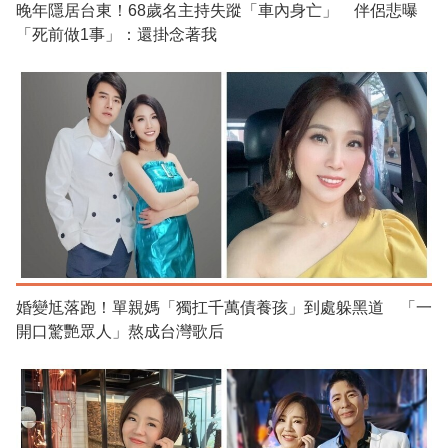
晚年隱居台東！68歲名主持失蹤「車內身亡」 伴侶悲曝
「死前做1事」：還掛念著我
婚變尪落跑！單親媽「獨扛千萬債養孩」到處躲黑道 「一
開口驚艷眾人」熬成台灣歌后