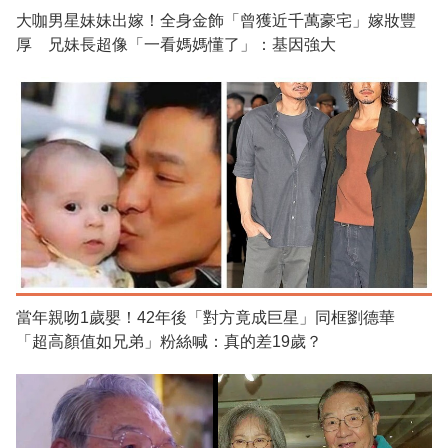
大咖男星妹妹出嫁！全身金飾「曾獲近千萬豪宅」嫁妝豐
厚 兄妹長超像「一看媽媽懂了」：基因強大
當年親吻1歲嬰！42年後「對方竟成巨星」同框劉德華
「超高顏值如兄弟」粉絲喊：真的差19歲？