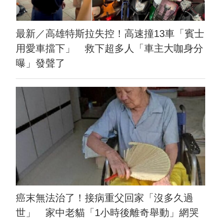
最新／高雄特斯拉失控！高速撞13車「賓士
用愛車擋下」 救下超多人「車主大咖身分
曝」發聲了
癌末無法治了！接病重父回家「沒多久過
世」 家中老貓「1小時後離奇舉動」網哭