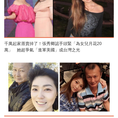
千萬起家厝賣掉了！張秀卿認手頭緊「為女兒月花20
萬」 她超爭氣「進軍美國」成台灣之光