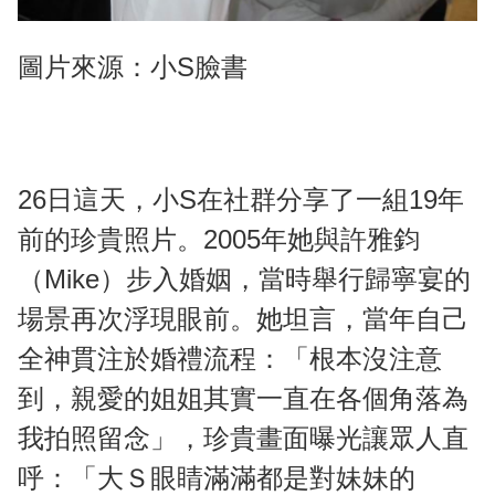
圖片來源：小S臉書
26日這天，小S在社群分享了一組19年
前的珍貴照片。2005年她與許雅鈞
（Mike）步入婚姻，當時舉行歸寧宴的
場景再次浮現眼前。她坦言，當年自己
全神貫注於婚禮流程：「根本沒注意
到，親愛的姐姐其實一直在各個角落為
我拍照留念」，珍貴畫面曝光讓眾人直
呼：「大Ｓ眼睛滿滿都是對妹妹的