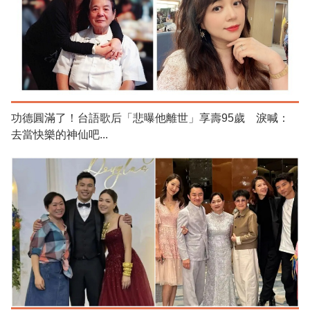
功德圓滿了！台語歌后「悲曝他離世」享壽95歲 淚喊：
去當快樂的神仙吧...