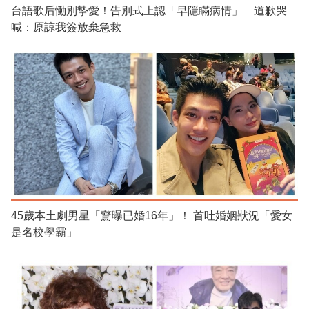
台語歌后慟別摯愛！告別式上認「早隱瞞病情」 道歉哭
喊：原諒我簽放棄急救
45歲本土劇男星「驚曝已婚16年」！ 首吐婚姻狀況「愛女
是名校學霸」