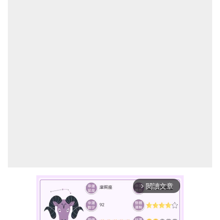
閱讀文章
arrow_forward_ios