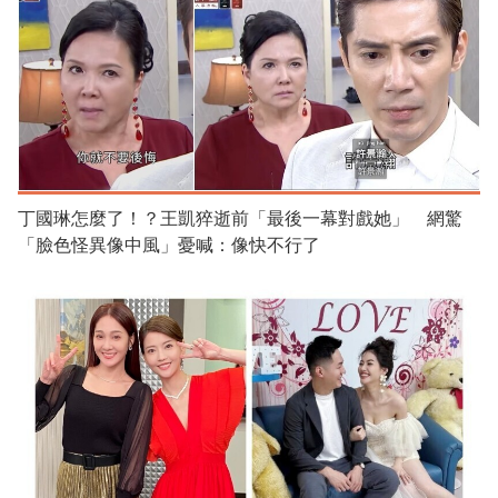
丁國琳怎麼了！？王凱猝逝前「最後一幕對戲她」 網驚
「臉色怪異像中風」憂喊：像快不行了