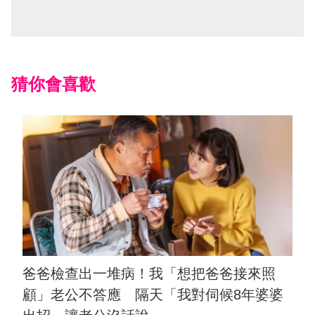
猜你會喜歡
爸爸檢查出一堆病！我「想把爸爸接來照
顧」老公不答應 隔天「我對伺候8年婆婆