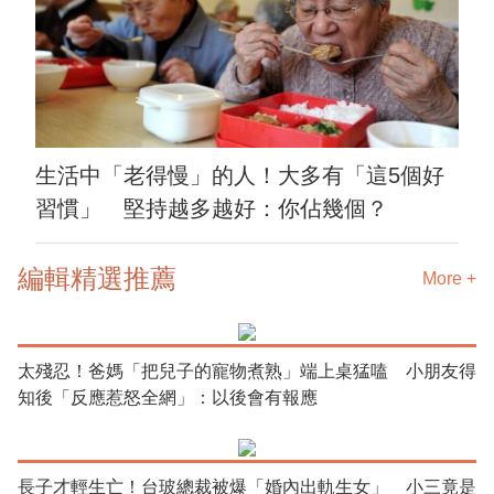
生活中「老得慢」的人！大多有「這5個好
習慣」 堅持越多越好：你佔幾個？
編輯精選推薦
More +
太殘忍！爸媽「把兒子的寵物煮熟」端上桌猛嗑 小朋友得
知後「反應惹怒全網」：以後會有報應
長子才輕生亡！台玻總裁被爆「婚內出軌生女」 小三竟是