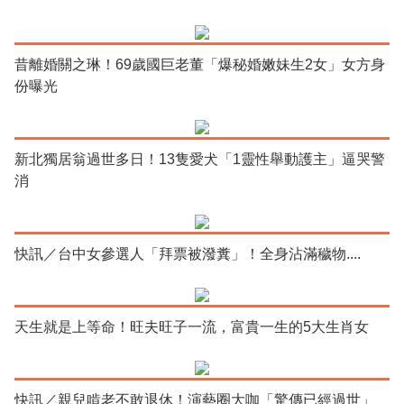
昔離婚關之琳！69歲國巨老董「爆秘婚嫩妹生2女」女方身
份曝光
新北獨居翁過世多日！13隻愛犬「1靈性舉動護主」逼哭警
消
快訊／台中女參選人「拜票被潑糞」！全身沾滿穢物....
天生就是上等命！旺夫旺子一流，富貴一生的5大生肖女
快訊／親兒啃老不敢退休！演藝圈大咖「驚傳已經過世」