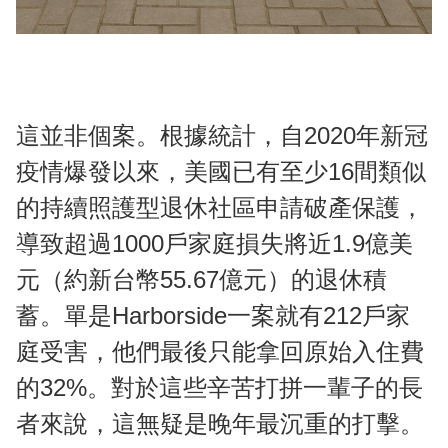
這並非個案。根據統計，自2020年新冠
疫情爆發以來，美國已有至少16間類似
的持續照護型退休社區申請破產保護，
導致超過1000戶家庭損失將近1.9億美
元（約新台幣55.67億元）的退休積
蓄。單是Harborside一案就有212戶家
庭受害，他們最後只能拿回原始入住費
的32%。對於這些辛苦打拼一輩子的長
者來說，這無疑是晚年最沉重的打擊。