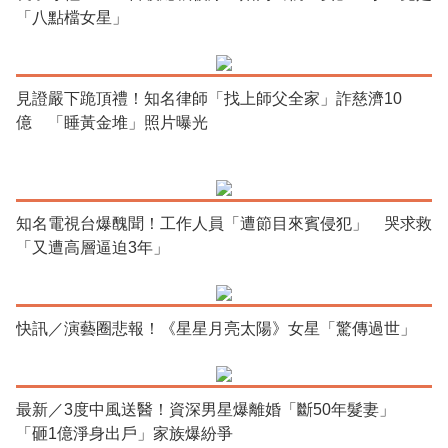
「八點檔女星」
見證嚴下跪頂禮！知名律師「找上師父全家」詐慈濟10
億 「睡黃金堆」照片曝光
知名電視台爆醜聞！工作人員「遭節目來賓侵犯」 哭求救
「又遭高層逼迫3年」
快訊／演藝圈悲報！《星星月亮太陽》女星「驚傳過世」
最新／3度中風送醫！資深男星爆離婚「斷50年髮妻」
「砸1億淨身出戶」家族爆紛爭