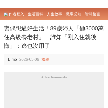
作者登入
生活百科
人生故事
職場必知
智慧格言
勵
喪偶想過好生活！89歲婦人「砸3000萬
住高級養老村」 誰知「剛入住就後
悔」：逃也沒用了
Elmo
2026-05-06
檢舉
Advertisements