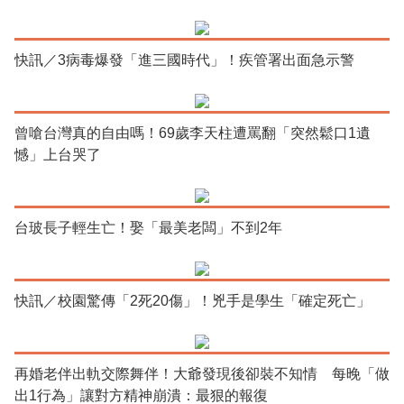
快訊／3病毒爆發「進三國時代」！疾管署出面急示警
曾嗆台灣真的自由嗎！69歲李天柱遭罵翻「突然鬆口1遺
憾」上台哭了
台玻長子輕生亡！娶「最美老闆」不到2年
快訊／校園驚傳「2死20傷」！兇手是學生「確定死亡」
再婚老伴出軌交際舞伴！大爺發現後卻裝不知情 每晚「做
出1行為」讓對方精神崩潰：最狠的報復