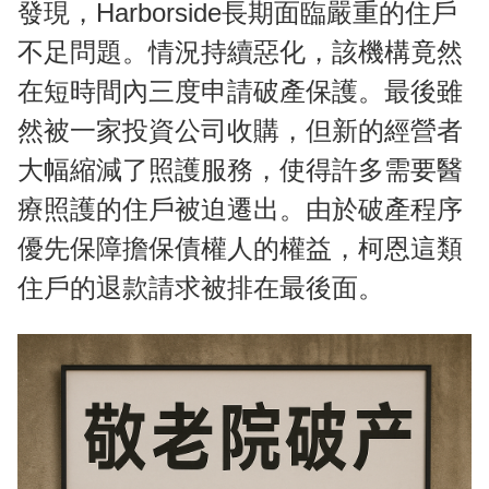
發現，Harborside長期面臨嚴重的住戶
不足問題。情況持續惡化，該機構竟然
在短時間內三度申請破產保護。最後雖
然被一家投資公司收購，但新的經營者
大幅縮減了照護服務，使得許多需要醫
療照護的住戶被迫遷出。由於破產程序
優先保障擔保債權人的權益，柯恩這類
住戶的退款請求被排在最後面。