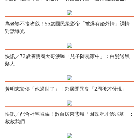
為老婆不接吻戲！55歲國民級影帝「被爆有婚外情」調情
對話曝光
快訊／72歲演藝圈大哥淚曝「兒子陳屍家中」：白髮送黑
髮人
黃明志驚傳「他過世了」！鄰居聞異臭「2周後才發現」
快訊／配合社宅被騙！數百房東悲喊「因政府才信兆基」：
救救我們