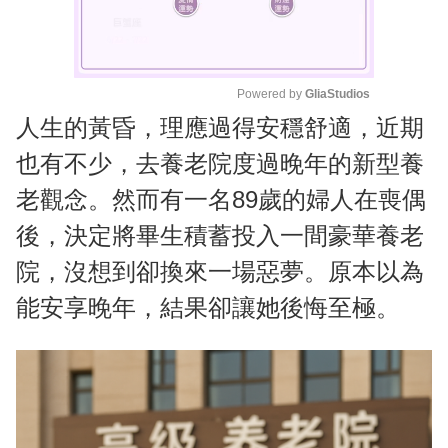
Powered by 
GliaStudios
人生的黃昏，理應過得安穩舒適，近期
M
u
也有不少，去養老院度過晚年的新型養
t
老觀念。然而有一名89歲的婦人在喪偶
e
後，決定將畢生積蓄投入一間豪華養老
院，沒想到卻換來一場惡夢。原本以為
能安享晚年，結果卻讓她後悔至極。