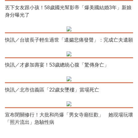
丟下女友跟小孩！58歲國光幫影帝「爆美國結婚3年」新娘
身分曝光了
快訊／台玻長子輕生過世「遺孀悲痛發聲」：完成亡夫遺願
快訊／才參加壽宴！53歲總統心腹「驚傳身亡」
快訊／北市信義區「22歲女墜樓」當場死亡
宣布閉關修行！大批和尚爆「男女寺廟狂歡」 她現場玩壞
「照片流出」急驗性病