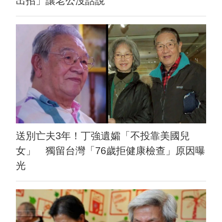
出招」讓老公沒話說
送別亡夫3年！丁強遺孀「不投靠美國兒
女」 獨留台灣「76歲拒健康檢查」原因曝
光