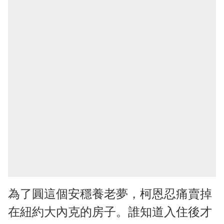
為了圓這個安穩養老夢，柯恩忍痛賣掉
在紐約大內克的房子。誰知道入住後才