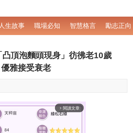
人生故事
職場必知
智慧格言
勵志正向
「凸頂泡麵頭現身」彷彿老10歲
：優雅接受衰老
閱讀文章
arrow_forward_ios