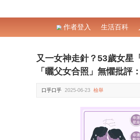
作者登入
生活百科
又一女神走針？53歲女星
「曬父女合照」無懼批評
口乎口乎
2025-06-23
檢舉