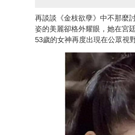
再談談《金枝欲孽》中不那麼
姿的美麗卻格外耀眼，她在宮
53歲的女神再度出現在公眾視