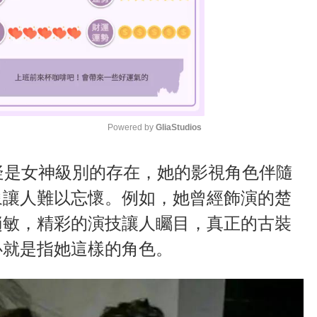
Powered by 
GliaStudios
M
疑是女神級別的存在，她的影視角色伴隨
u
象讓人難以忘懷。例如，她曾經飾演的楚
t
趙敏，精彩的演技讓人矚目，真正的古裝
e
必就是指她這樣的角色。