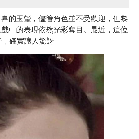
討喜的玉瑩，儘管角色並不受歡迎，但黎
廷戲中的表現依然光彩奪目。最近，這位
野，確實讓人驚訝。