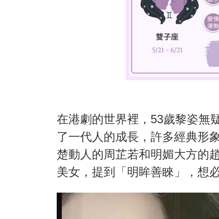
在港劇的世界裡，53歲黎姿無
了一代人的成長，許多經典形
楚動人的周芷若和明媚大方的
美女，提到「明眸善睞」，想