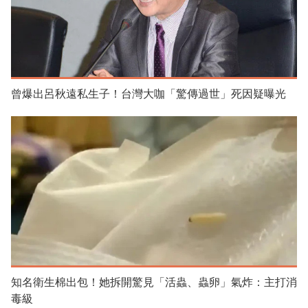
曾爆出呂秋遠私生子！台灣大咖「驚傳過世」死因疑曝光
知名衛生棉出包！她拆開驚見「活蟲、蟲卵」氣炸：主打消
毒級