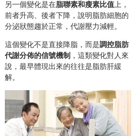
另一個變化是在
脂聯素和瘦素比值
上，
前者升高、後者下降，說明脂肪細胞的
分泌狀態趨於正常，代謝壓力減輕。
這個變化不是直接降脂，而是
調控脂肪
代謝分佈的信號機制
，這類變化對人來
說，最早體現出來的往往是脂肪肝緩
解。