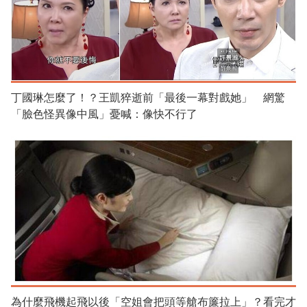
丁國琳怎麼了！？王凱猝逝前「最後一幕對戲她」 網驚
「臉色怪異像中風」憂喊：像快不行了
為什麼飛機起飛以後「空姐會把頭等艙布簾拉上」？看完才