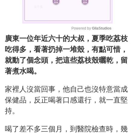
Powered by 
GliaStudios
廣東一位年近六十的大叔，夏季吃荔枝
M
u
吃得多，看著扔掉一堆殼，有點可惜，
t
就動了個念頭，把這些荔枝殼曬乾，留
e
著煮水喝。
家裡人沒當回事，他自己也沒特意當成
保健品，反正喝著口感還行，就一直堅
持。
喝了差不多三個月，到醫院檢查時，幾