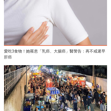
愛吃3食物！她罹患「乳癌、大腸癌」醫警告：再不戒遲早
肝癌