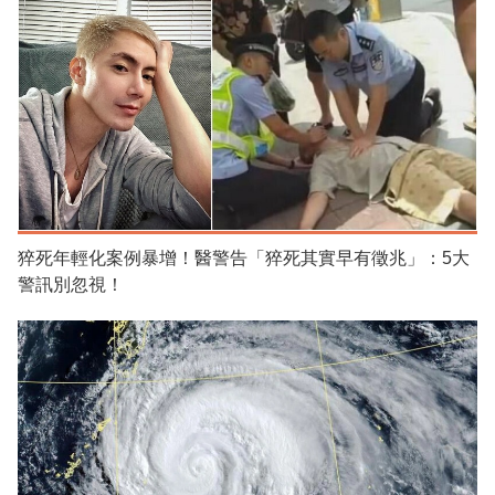
猝死年輕化案例暴增！醫警告「猝死其實早有徵兆」：5大
警訊別忽視！