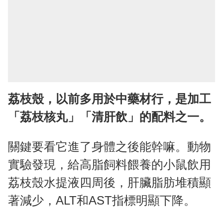
荔枝殼，以前多用於中藥材行，是加工
「荔枝核丸」「清肝飲」的配料之一。
關鍵要看它進了身體之後能幹嘛。動物
實驗發現，給高脂飼料餵養的小鼠飲用
荔枝殼水提液四周後，肝臟脂肪堆積顯
著減少，ALT和AST指標明顯下降。