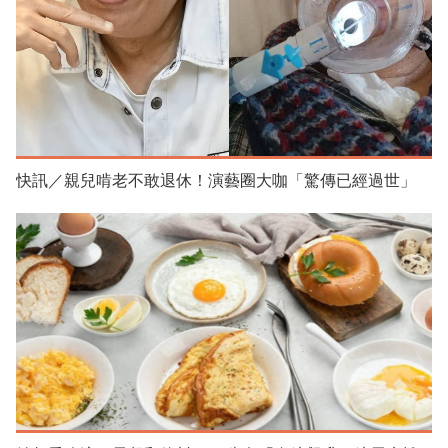
快訊／親兒啃老不敢退休！演藝圈大咖「驚傳已經過世」