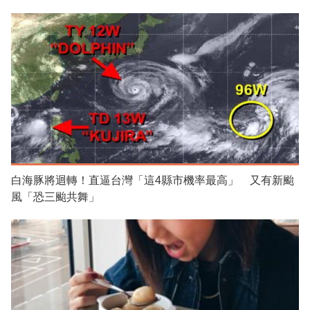
白海豚將迴轉！直逼台灣「這4縣市機率最高」 又有新颱
風「恐三颱共舞」