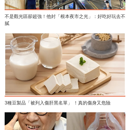
不是觀光區卻超強！他封「根本夜市之光」：好吃好玩去不
膩
3種豆製品「被列入傷肝黑名單」 ！真的傷身又危險