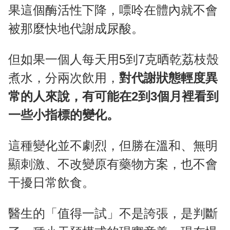
果這個酶活性下降，嘌呤在體內就不會
被那麼快地代謝成尿酸。
但如果一個人每天用5到7克晒乾荔枝殼
煮水，分兩次飲用，
對代謝狀態輕度異
常的人來說，有可能在2到3個月裡看到
一些小指標的變化。
這種變化並不劇烈，但勝在溫和、無明
顯刺激、不改變原有藥物方案，也不會
干擾日常飲食。
醫生的「值得一試」不是誇張，是判斷