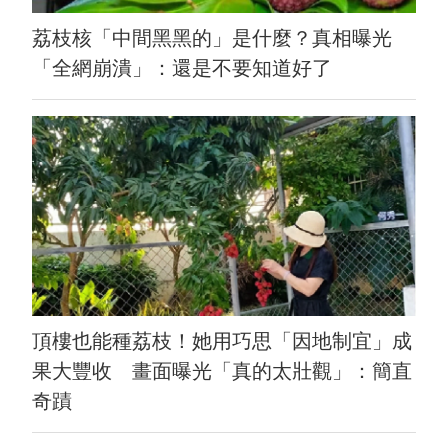
荔枝核「中間黑黑的」是什麼？真相曝光
「全網崩潰」：還是不要知道好了
頂樓也能種荔枝！她用巧思「因地制宜」成
果大豐收 畫面曝光「真的太壯觀」：簡直
奇蹟