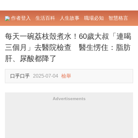
作者登入
生活百科
人生故事
職場必知
智慧格言
勵
每天一碗荔枝殼煮水！60歲大叔「連喝
三個月」去醫院檢查 醫生愣住：脂肪
肝、尿酸都降了
口乎口乎
2025-07-04
檢舉
Advertisements