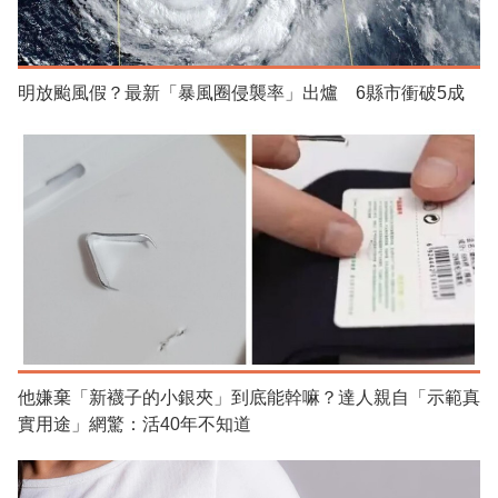
明放颱風假？最新「暴風圈侵襲率」出爐 6縣市衝破5成
他嫌棄「新襪子的小銀夾」到底能幹嘛？達人親自「示範真
實用途」網驚：活40年不知道