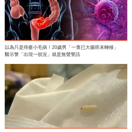
以為只是痔瘡小毛病！20歲男「一查已大腸癌末轉移」
醫示警「出現一狀況」就是無聲警訊