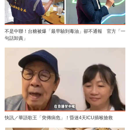
不是中聯！台糖被爆「最早驗到毒油」卻不通報 官方「一
句話卸責」
快訊／華語歌王「突傳病危」！昏迷4天ICU插喉搶救