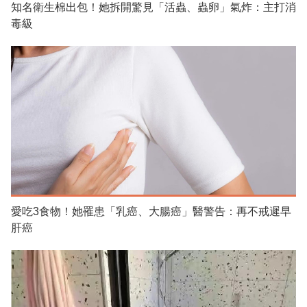
知名衛生棉出包！她拆開驚見「活蟲、蟲卵」氣炸：主打消
毒級
愛吃3食物！她罹患「乳癌、大腸癌」醫警告：再不戒遲早
肝癌