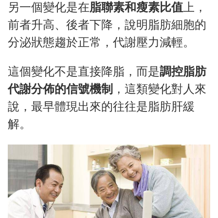
另一個變化是在
脂聯素和瘦素比值
上，
前者升高、後者下降，說明脂肪細胞的
分泌狀態趨於正常，代謝壓力減輕。
這個變化不是直接降脂，而是
調控脂肪
代謝分佈的信號機制
，這類變化對人來
說，最早體現出來的往往是脂肪肝緩
解。