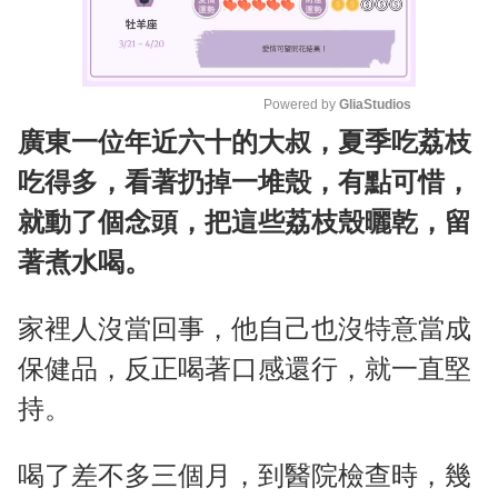
Powered by 
GliaStudios
廣東一位年近六十的大叔，夏季吃荔枝
M
u
吃得多，看著扔掉一堆殼，有點可惜，
t
就動了個念頭，把這些荔枝殼曬乾，留
e
著煮水喝。
家裡人沒當回事，他自己也沒特意當成
保健品，反正喝著口感還行，就一直堅
持。
喝了差不多三個月，到醫院檢查時，幾