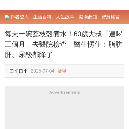
作者登入
生活百科
人生故事
職場必知
智慧格言
勵
每天一碗荔枝殼煮水！60歲大叔「連喝
三個月」去醫院檢查 醫生愣住：脂肪
肝、尿酸都降了
口乎口乎
2025-07-04
檢舉
Advertisements