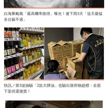
白海豚颱風「最高機率路徑」曝光！連下雨3天「這天最猛
全台躲不過」
快訊／第3波抽驗「2款大牌油」也驗出致癌物超標：全面
下架供退換貨！