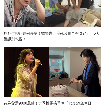
猝死年輕化案例暴增！醫警告「猝死其實早有徵兆」：5大
警訊別忽視！
昔為父還9000萬債！方季惟罹癌重生「歡慶59歲生日」