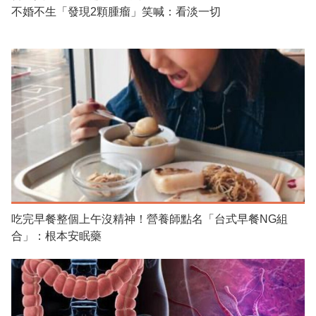
不婚不生「發現2顆腫瘤」笑喊：看淡一切
吃完早餐整個上午沒精神！營養師點名「台式早餐NG組
合」：根本安眠藥