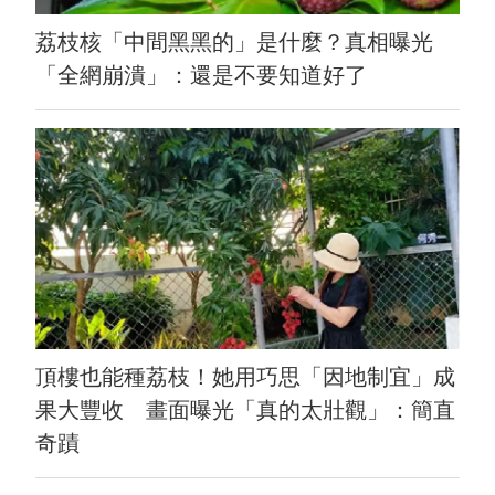
荔枝核「中間黑黑的」是什麼？真相曝光
「全網崩潰」：還是不要知道好了
頂樓也能種荔枝！她用巧思「因地制宜」成
果大豐收 畫面曝光「真的太壯觀」：簡直
奇蹟