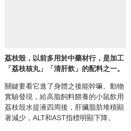
荔枝殼，以前多用於中藥材行，是加工
「荔枝核丸」「清肝飲」的配料之一。
關鍵要看它進了身體之後能幹嘛。動物
實驗發現，給高脂飼料餵養的小鼠飲用
荔枝殼水提液四周後，肝臟脂肪堆積顯
著減少，ALT和AST指標明顯下降。