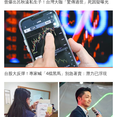
曾爆出呂秋遠私生子！台灣大咖「驚傳過世」死因疑曝光
台股大反彈！專家喊「4檔黑馬」別急著賣：潛力已浮現