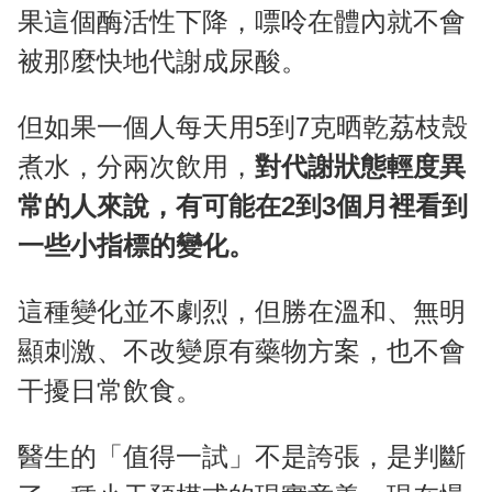
果這個酶活性下降，嘌呤在體內就不會
被那麼快地代謝成尿酸。
但如果一個人每天用5到7克晒乾荔枝殼
煮水，分兩次飲用，
對代謝狀態輕度異
常的人來說，有可能在2到3個月裡看到
一些小指標的變化。
這種變化並不劇烈，但勝在溫和、無明
顯刺激、不改變原有藥物方案，也不會
干擾日常飲食。
醫生的「值得一試」不是誇張，是判斷