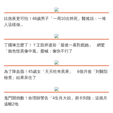
比熬夜更可怕！48歲男子「一周10次猝死」醫搖頭：一堆
人這樣做...
丁國琳怎麼了！？王凱猝逝前「最後一幕對戲她」 網驚
「臉色怪異像中風」憂喊：像快不行了
為了降血脂！45歲女「天天吃奇異果」 6個月後「到醫院
檢查」結果呆住了
鬼門開倒數！命理師警告「4生肖大凶」易卡到陰：這個月
遠離2地