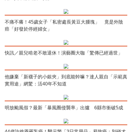
不痛不癢！45歲女子「私密處長黃豆大腫塊」 竟是外陰
癌「好發於停經婦女」
快訊／親兒啃老不敢退休！演藝圈大咖「驚傳已經過世」
他嫌棄「新襪子的小銀夾」到底能幹嘛？達人親自「示範真
實用途」網驚：活40年不知道
明放颱風假？最新「暴風圈侵襲率」出爐 6縣市衝破5成
44歲許維恩罹乳癌！醫示警「3日常用品」易致癌：別碰才