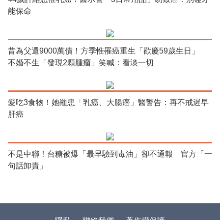
能保命
昔為父還9000萬債！方季惟罹癌重生「歡慶59歲生日」
不婚不生「發現2顆腫瘤」笑喊：看淡一切
愛吃3食物！她罹患「乳癌、大腸癌」醫警告：再不戒遲早
肝癌
不是中聯！台糖被爆「最早驗到毒油」卻不通報 官方「一
句話卸責」