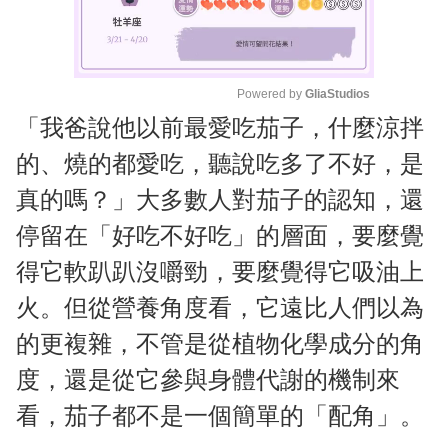
Powered by 
GliaStudios
「我爸說他以前最愛吃茄子，什麼涼拌
M
u
的、燒的都愛吃，聽說吃多了不好，是
t
真的嗎？」大多數人對茄子的認知，還
e
停留在「好吃不好吃」的層面，要麼覺
得它軟趴趴沒嚼勁，要麼覺得它吸油上
火。但從營養角度看，它遠比人們以為
的更複雜，不管是從植物化學成分的角
度，還是從它參與身體代謝的機制來
看，茄子都不是一個簡單的「配角」。