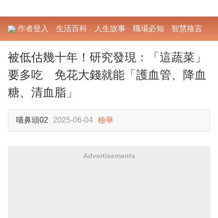
作者登入
生活百科
人生故事
職場必知
智慧格言
勵
被低估幾十年！研究發現：「這蔬菜」
要多吃 免花大錢就能「護血管、降血
糖、清血脂」
喵鼻頭02
2025-06-04
檢舉
Advertisements