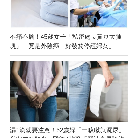
不痛不癢！45歲女子「私密處長黃豆大腫
塊」 竟是外陰癌「好發於停經婦女」
漏1滴就要注意！52歲婦「一咳嗽就漏尿」