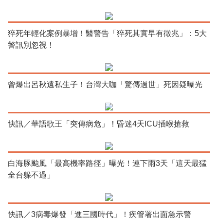
猝死年輕化案例暴增！醫警告「猝死其實早有徵兆」：5大
警訊別忽視！
曾爆出呂秋遠私生子！台灣大咖「驚傳過世」死因疑曝光
快訊／華語歌王「突傳病危」！昏迷4天ICU插喉搶救
白海豚颱風「最高機率路徑」曝光！連下雨3天「這天最猛
全台躲不過」
快訊／3病毒爆發「進三國時代」！疾管署出面急示警