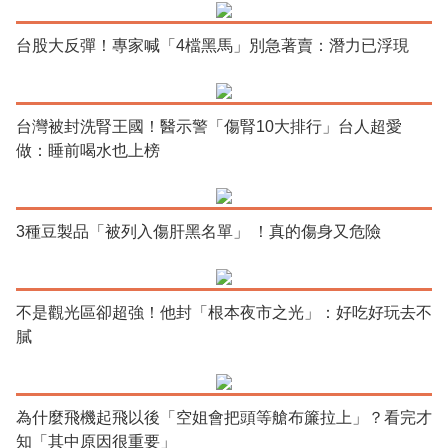
台股大反彈！專家喊「4檔黑馬」別急著賣：潛力已浮現
台灣被封洗腎王國！醫示警「傷腎10大排行」台人超愛
做：睡前喝水也上榜
3種豆製品「被列入傷肝黑名單」 ！真的傷身又危險
不是觀光區卻超強！他封「根本夜市之光」：好吃好玩去不
膩
為什麼飛機起飛以後「空姐會把頭等艙布簾拉上」？看完才
知「其中原因很重要」