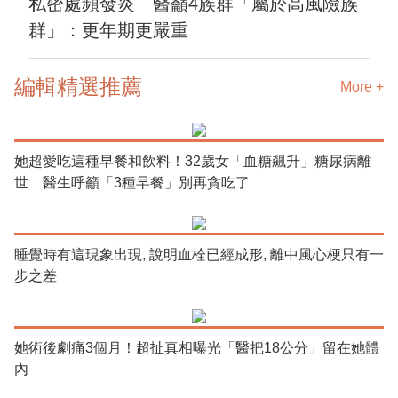
私密處頻發炎 醫籲4族群「屬於高風險族
群」：更年期更嚴重
編輯精選推薦
More +
她超愛吃這種早餐和飲料！32歲女「血糖飆升」糖尿病離
世 醫生呼籲「3種早餐」別再貪吃了
睡覺時有這現象出現, 說明血栓已經成形, 離中風心梗只有一
步之差
她術後劇痛3個月！超扯真相曝光「醫把18公分」留在她體
內