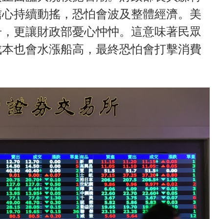
信心持續動搖，恐怕會波及整體經濟。美
升，更讓財政部憂心忡忡。這意味著民眾
成本也會水漲船高，最終恐怕會打擊消費