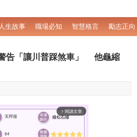
人生故事
職場必知
智慧格言
勵志正向
1警告「讓川普踩煞車」 他龜縮
閱讀文章
arrow_forward_ios