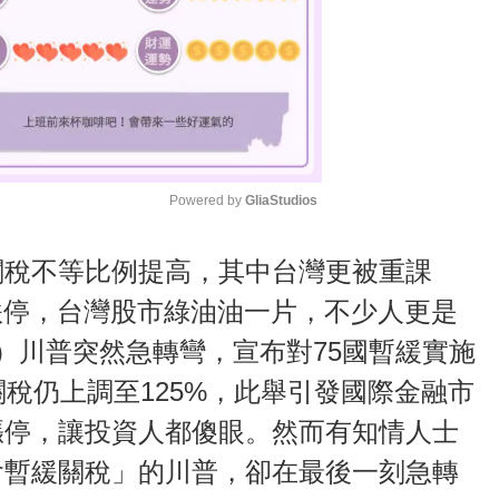
Powered by 
GliaStudios
M
關稅不等比例提高，其中台灣更被重課
u
跌停，台灣股市綠油油一片，不少人更是
t
）川普突然急轉彎，宣布對75國暫緩實施
e
關稅仍上調至125%，此舉引發國際金融市
漲停，讓投資人都傻眼。然而有知情人士
會暫緩關稅」的川普，卻在最後一刻急轉