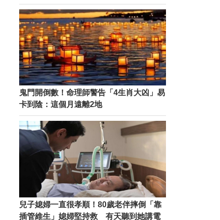
鬼門開倒數！命理師警告「4生肖大凶」易
卡到陰：這個月遠離2地
兒子媳婦一直很孝順！80歲老伴摔倒「靠
插管維生」媳婦堅持救 有天聽到她講電