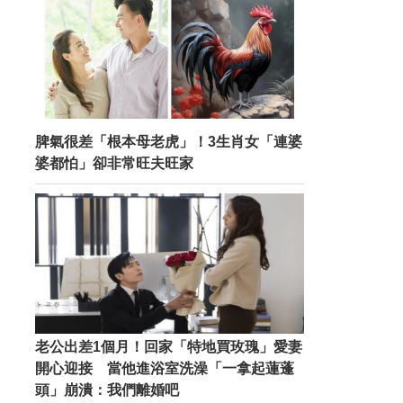
脾氣很差「根本母老虎」！3生肖女「連婆
婆都怕」卻非常旺夫旺家
老公出差1個月！回家「特地買玫瑰」愛妻
開心迎接 當他進浴室洗澡「一拿起蓮蓬
頭」崩潰：我們離婚吧