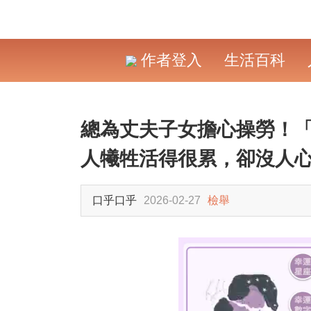
作者登入
生活百科
總為丈夫子女擔心操勞！「
人犧牲活得很累，卻沒人
口乎口乎
2026-02-27
檢舉