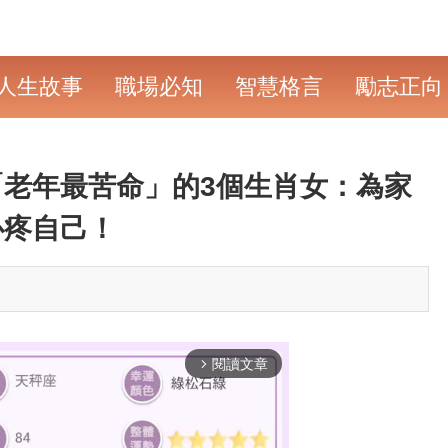
人生故事
職場必知
智慧格言
勵志正向
老年最苦命」的3個生肖女：為家
心疼自己！
閱讀文章
arrow_forward_ios