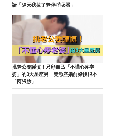
話「隔天我拔了老伴呼吸器」
挑老公要謹慎！只顧自己「不懂心疼老
婆」的3大星座男 雙魚座婚前婚後根本
「兩張臉」