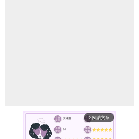
閱讀文章
arrow_forward_ios