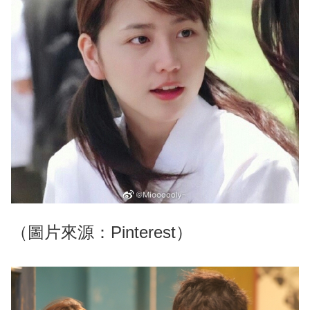
（圖片來源：Pinterest）