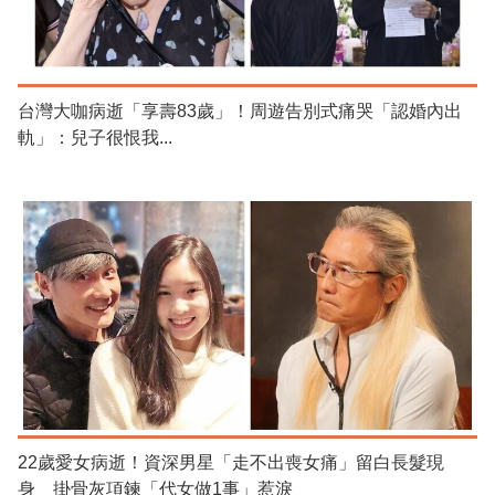
台灣大咖病逝「享壽83歲」！周遊告別式痛哭「認婚內出
軌」：兒子很恨我...
22歲愛女病逝！資深男星「走不出喪女痛」留白長髮現
身 掛骨灰項鍊「代女做1事」惹淚