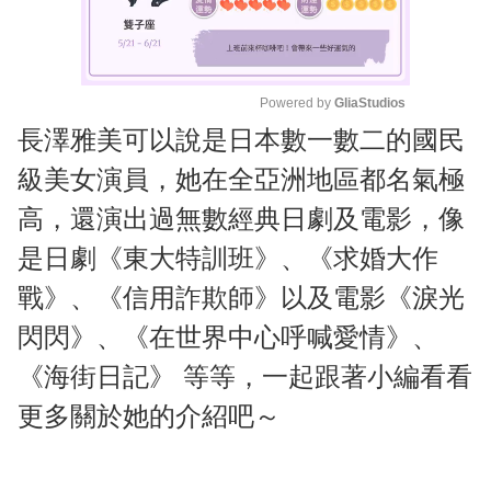
Powered by 
GliaStudios
長澤雅美可以說是日本數一數二的國民
M
u
級美女演員，她在全亞洲地區都名氣極
t
高，還演出過無數經典日劇及電影，像
e
是日劇《東大特訓班》、《求婚大作
戰》、《信用詐欺師》以及電影《淚光
閃閃》、《在世界中心呼喊愛情》、
《海街日記》 等等，一起跟著小編看看
更多關於她的介紹吧～