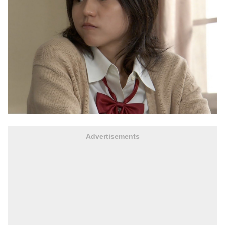
Advertisements