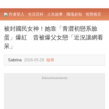
作者登入
生活百科
人生故事
職場必知
智慧格言
勵
被封國民女神！她靠「青澀初戀系臉
蛋」爆紅 昔被爆父女戀「近況讓網看
呆」
Sabrina
2026-05-28
檢舉
Advertisements