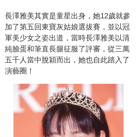
長澤雅美其實是童星出身，她12歲就參
加了第五回東寶灰姑娘選拔賽，並以冠
軍美少女之姿出道，當時長澤雅美以清
純臉蛋和筆直長腿征服了評審，從三萬
五千人當中脫穎而出，她也自此踏入了
演藝圈！