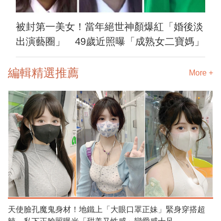
被封第一美女！當年絕世神顏爆紅「婚後淡
出演藝圈」 49歲近照曝「成熟女二寶媽」
編輯精選推薦
More +
天使臉孔魔鬼身材！地鐵上「大眼口罩正妹」緊身穿搭超