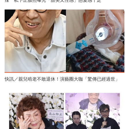
辣 私下正臉照曝光「甜美又性感」戀愛感十足
快訊／親兒啃老不敢退休！演藝圈大咖「驚傳已經過世」