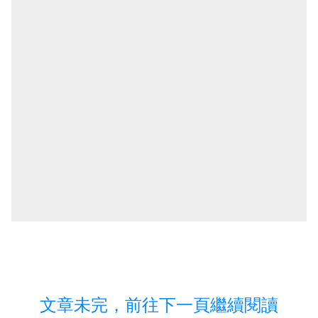
文章未完，前往下一頁繼續閱讀