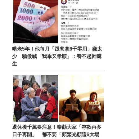
啃老5年！他每月「跟爸拿6千零用」嫌太
少 驕傲喊「我乖又孝順」：養不起幹嘛
生
退休後千萬要注意！奉勸大家「存款再多
日子再閒」 都不要「頻繁光顧這6大場