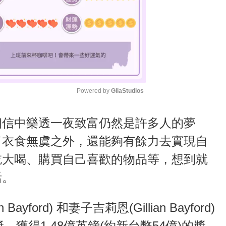
Powered by 
GliaStudios
M
相信中樂透一夜致富仍然是許多人的夢
u
了衣食無虞之外，還能夠有餘力去實現自
t
吃大喝、購買自己喜歡的物品等，想到就
e
活。
ford) 和妻子吉莉恩(Gillian Bayford)
，獲得1.48億英鎊(約新台幣54億)的獎