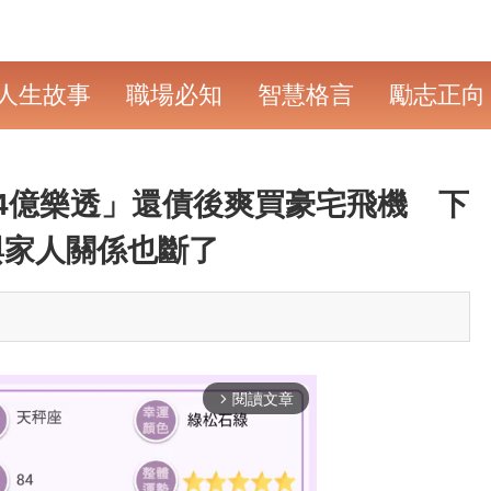
人生故事
職場必知
智慧格言
勵志正向
4億樂透」還債後爽買豪宅飛機 下
與家人關係也斷了
閱讀文章
arrow_forward_ios