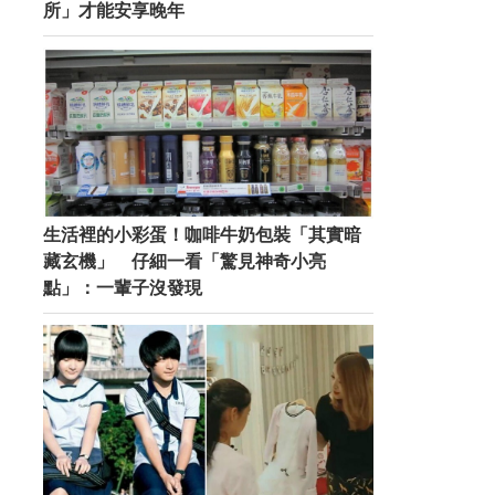
所」才能安享晚年
生活裡的小彩蛋！咖啡牛奶包裝「其實暗
藏玄機」 仔細一看「驚見神奇小亮
點」：一輩子沒發現