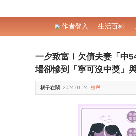
作者登入
生活百科
一夕致富！欠債夫妻「中5
場卻慘到「寧可沒中獎」
橘子在鬧
2024-01-24
檢舉