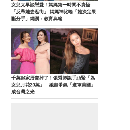
女兒太早談戀愛！媽媽第一時間不責怪
「反帶她去逛街」 媽媽神比喻「她決定果
斷分手」網讚：教育典範
千萬起家厝賣掉了！張秀卿認手頭緊「為
女兒月花20萬」 她超爭氣「進軍美國」
成台灣之光