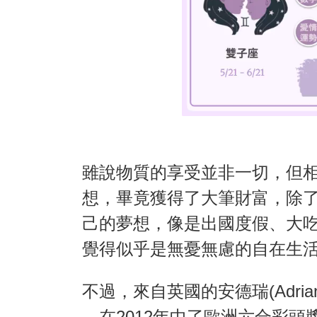
雖說物質的享受並非一切，但
想，畢竟獲得了大筆財富，除
己的夢想，像是出國度假、大
覺得似乎是無憂無慮的自在生
不過，來自英國的安德瑞(Adrian Bay
，在2012年中了歐洲六合彩頭獎