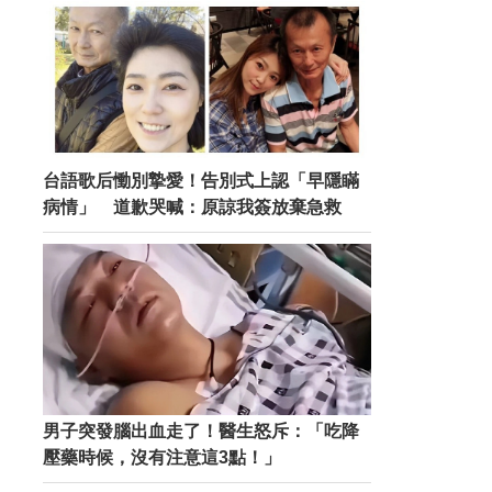
台語歌后慟別摯愛！告別式上認「早隱瞞
病情」 道歉哭喊：原諒我簽放棄急救
男子突發腦出血走了！醫生怒斥：「吃降
壓藥時候，沒有注意這3點！」