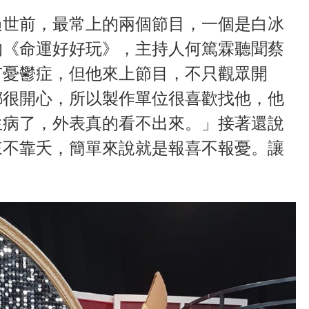
過世前，最常上的兩個節目，一個是白冰
的《命運好好玩》，主持人何篤霖聽聞蔡
有憂鬱症，但他來上節目，不只觀眾開
都很開心，所以製作單位很喜歡找他，他
生病了，外表真的看不出來。」接著還說
來不靠夭，簡單來說就是報喜不報憂。讓