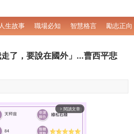
人生故事
職場必知
智慧格言
勵志正向
走了，要說在國外」...曹西平悲
閱讀文章
arrow_forward_ios