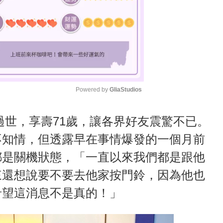
Powered by 
GliaStudios
M
底過世，享壽71歲，讓各界好友震驚不已。
u
不知情，但透露早在事情爆發的一個月前
t
都是關機狀態，「一直以來我們都是跟他
e
來還想說要不要去他家按門鈴，因為他也
希望這消息不是真的！」