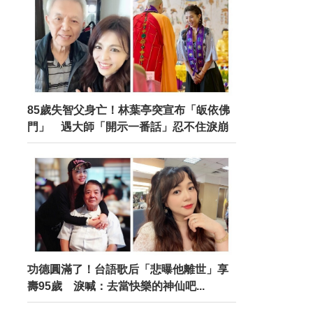
85歲失智父身亡！林葉亭突宣布「皈依佛
門」 遇大師「開示一番話」忍不住淚崩
功德圓滿了！台語歌后「悲曝他離世」享
壽95歲 淚喊：去當快樂的神仙吧...