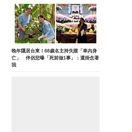
晚年隱居台東！68歲名主持失蹤「車內身
亡」 伴侶悲曝「死前做1事」：還掛念著
我