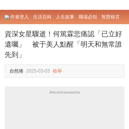
作者登入
生活百科
人生故事
職場必知
智慧格言
勵
資深女星驟逝！何篤霖悲痛認「已立好
遺囑」 被于美人點醒「明天和無常誰
先到」
自然捲
2025-03-03
檢舉
Advertisements