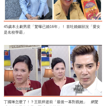
45歲本土劇男星「驚曝已婚16年」！ 首吐婚姻狀況「愛女
是名校學霸」
丁國琳怎麼了！？王凱猝逝前「最後一幕對戲她」 網驚