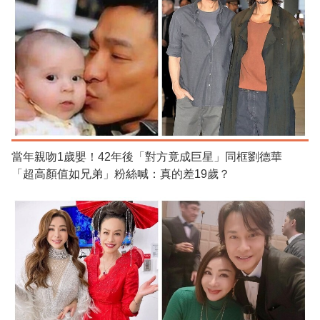
當年親吻1歲嬰！42年後「對方竟成巨星」同框劉德華
「超高顏值如兄弟」粉絲喊：真的差19歲？