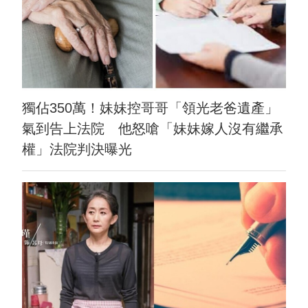
獨佔350萬！妹妹控哥哥「領光老爸遺產」
氣到告上法院 他怒嗆「妹妹嫁人沒有繼承
權」法院判決曝光