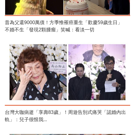
昔為父還9000萬債！方季惟罹癌重生「歡慶59歲生日」
不婚不生「發現2顆腫瘤」笑喊：看淡一切
台灣大咖病逝「享壽83歲」！周遊告別式痛哭「認婚內出
軌」：兒子很恨我...