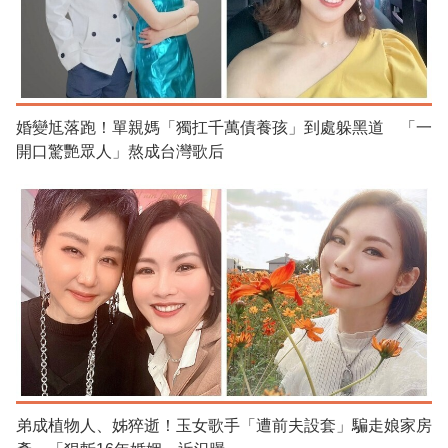
婚變尪落跑！單親媽「獨扛千萬債養孩」到處躲黑道 「一
開口驚艷眾人」熬成台灣歌后
弟成植物人、姊猝逝！玉女歌手「遭前夫設套」騙走娘家房