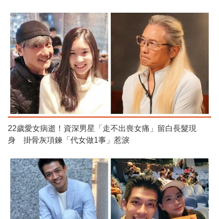
22歲愛女病逝！資深男星「走不出喪女痛」留白長髮現
身 掛骨灰項鍊「代女做1事」惹淚