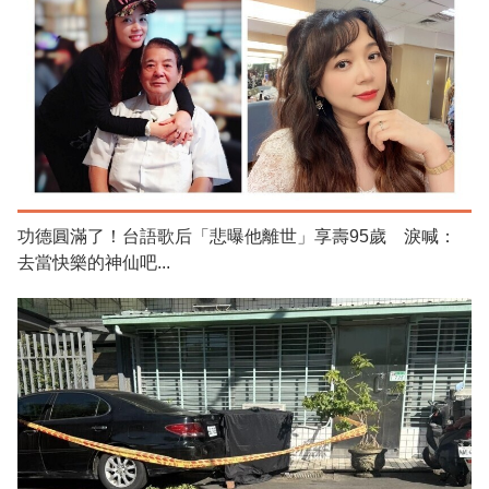
功德圓滿了！台語歌后「悲曝他離世」享壽95歲 淚喊：
去當快樂的神仙吧...