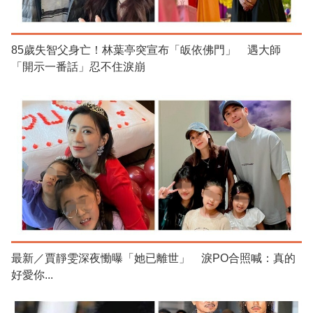
85歲失智父身亡！林葉亭突宣布「皈依佛門」 遇大師
「開示一番話」忍不住淚崩
最新／賈靜雯深夜慟曝「她已離世」 淚PO合照喊：真的
好愛你...