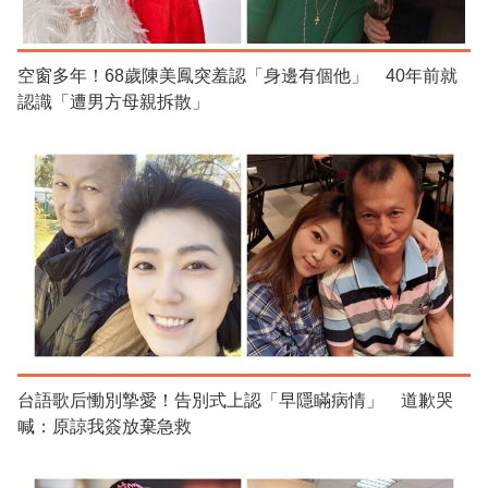
空窗多年！68歲陳美鳳突羞認「身邊有個他」 40年前就
認識「遭男方母親拆散」
台語歌后慟別摯愛！告別式上認「早隱瞞病情」 道歉哭
喊：原諒我簽放棄急救