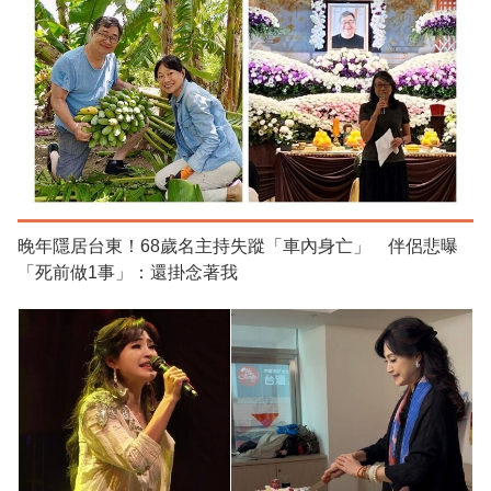
晚年隱居台東！68歲名主持失蹤「車內身亡」 伴侶悲曝
「死前做1事」：還掛念著我