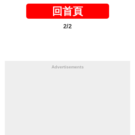
回首頁
2/2
Advertisements