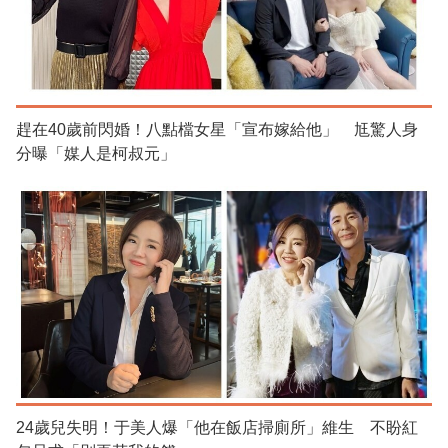
趕在40歲前閃婚！八點檔女星「宣布嫁給他」 尪驚人身
分曝「媒人是柯叔元」
24歲兒失明！于美人爆「他在飯店掃廁所」維生 不盼紅