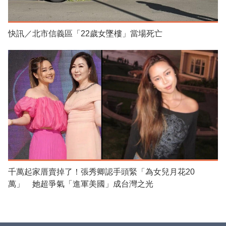
快訊／北市信義區「22歲女墜樓」當場死亡
千萬起家厝賣掉了！張秀卿認手頭緊「為女兒月花20
萬」 她超爭氣「進軍美國」成台灣之光