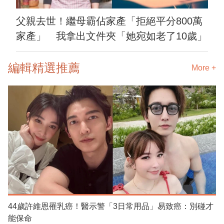
父親去世！繼母霸佔家產「拒絕平分800萬
家產」 我拿出文件夾「她宛如老了10歲」
編輯精選推薦
More +
44歲許維恩罹乳癌！醫示警「3日常用品」易致癌：別碰才
能保命