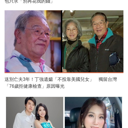
包只求「別再花我的錢」
送別亡夫3年！丁強遺孀「不投靠美國兒女」 獨留台灣
「76歲拒健康檢查」原因曝光