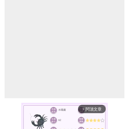
閱讀文章
arrow_forward_ios