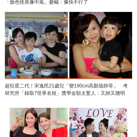
「臉色怪異像中風」憂喊：像快不行了
超狂星二代！宋逸民21歲兒「變190cm高顏值帥哥」 考
研究所「錄取7世界名校」獎學金額太驚人：又帥又聰明