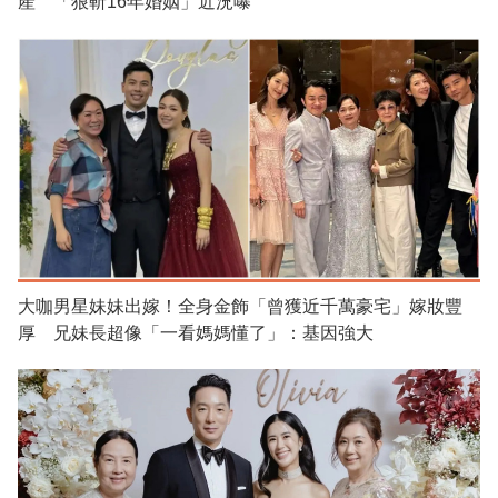
產 「狠斬16年婚姻」近況曝
大咖男星妹妹出嫁！全身金飾「曾獲近千萬豪宅」嫁妝豐
厚 兄妹長超像「一看媽媽懂了」：基因強大