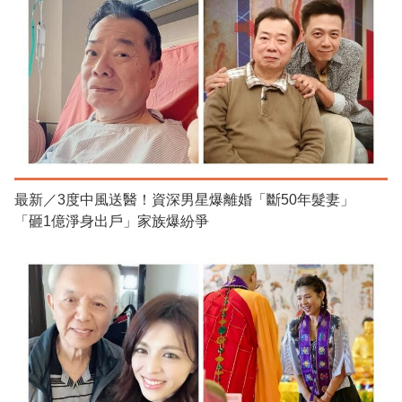
最新／3度中風送醫！資深男星爆離婚「斷50年髮妻」
「砸1億淨身出戶」家族爆紛爭