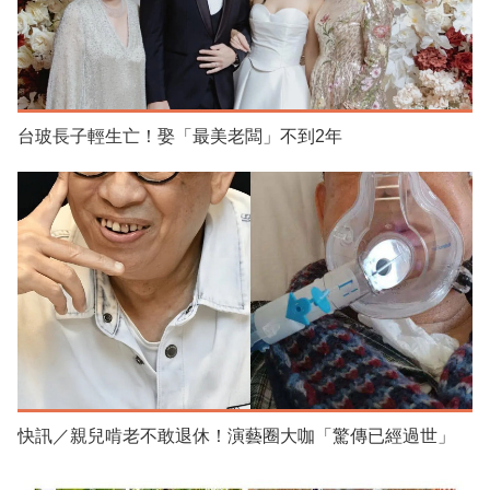
台玻長子輕生亡！娶「最美老闆」不到2年
快訊／親兒啃老不敢退休！演藝圈大咖「驚傳已經過世」