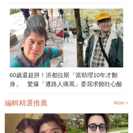
60歲還超拼！洪都拉斯「當助理10年才翻
身」 驚爆「遭路人痛罵」委屈求饒吐心酸
編輯精選推薦
More +