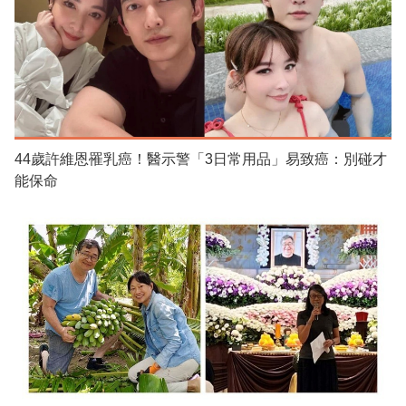
44歲許維恩罹乳癌！醫示警「3日常用品」易致癌：別碰才
能保命