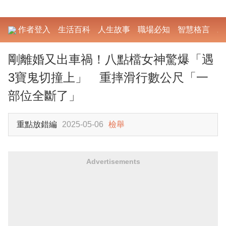
作者登入
生活百科
人生故事
職場必知
智慧格言
勵
剛離婚又出車禍！八點檔女神驚爆「遇
3寶鬼切撞上」 重摔滑行數公尺「一
部位全斷了」
重點放錯編
2025-05-06
檢舉
Advertisements