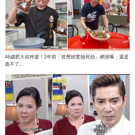
46歲肥大叔猝逝！2年前「曾歷經驚險死劫」網淚曝：還是
逃不了...