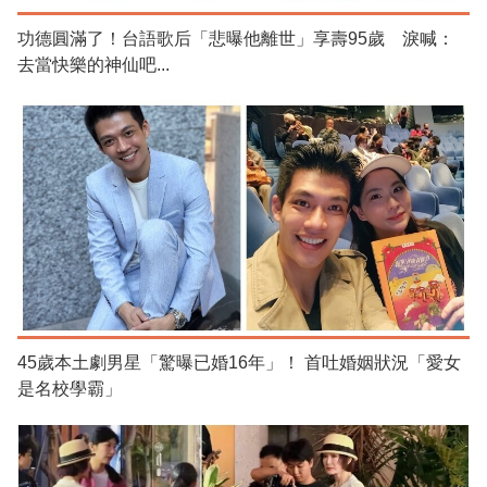
功德圓滿了！台語歌后「悲曝他離世」享壽95歲 淚喊：
去當快樂的神仙吧...
45歲本土劇男星「驚曝已婚16年」！ 首吐婚姻狀況「愛女
是名校學霸」