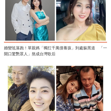
婚變尪落跑！單親媽「獨扛千萬債養孩」到處躲黑道 「一
開口驚艷眾人」熬成台灣歌后