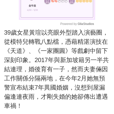
Powered by 
GliaStudios
39歲女星黃瑄以亮眼外型踏入演藝圈，
M
u
從模特兒轉戰八點檔，憑藉精湛演技在
t
《天道》、《一家團圓》等戲劇中留下
e
深刻印象。2017年與新加坡籍另一半共
結連理，婚後育有一子，然而夫妻倆因
工作關係分隔兩地，在今年2月她無預
警宣布結束7年異國婚姻，沒想到屋漏
偏逢連夜雨，才剛失婚的她卻傳出遭遇
車禍！