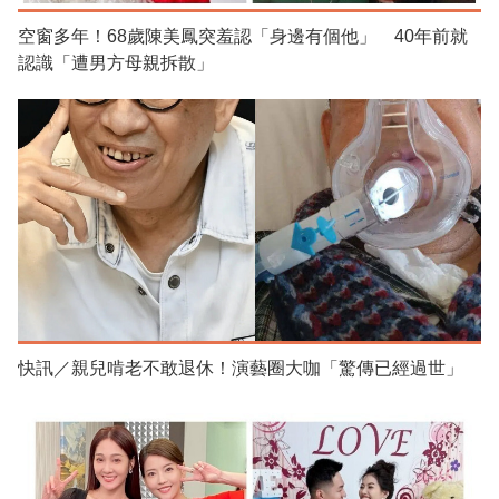
空窗多年！68歲陳美鳳突羞認「身邊有個他」 40年前就
認識「遭男方母親拆散」
快訊／親兒啃老不敢退休！演藝圈大咖「驚傳已經過世」