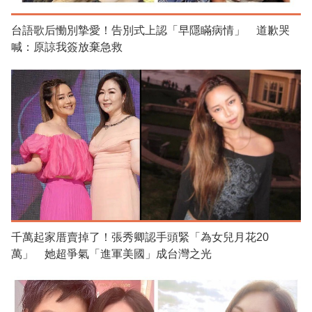
台語歌后慟別摯愛！告別式上認「早隱瞞病情」 道歉哭
喊：原諒我簽放棄急救
千萬起家厝賣掉了！張秀卿認手頭緊「為女兒月花20
萬」 她超爭氣「進軍美國」成台灣之光