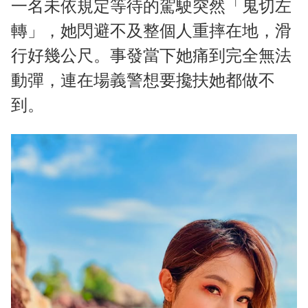
一名未依規定等待的駕駛突然「鬼切左
轉」，她閃避不及整個人重摔在地，滑
行好幾公尺。事發當下她痛到完全無法
動彈，連在場義警想要攙扶她都做不
到。