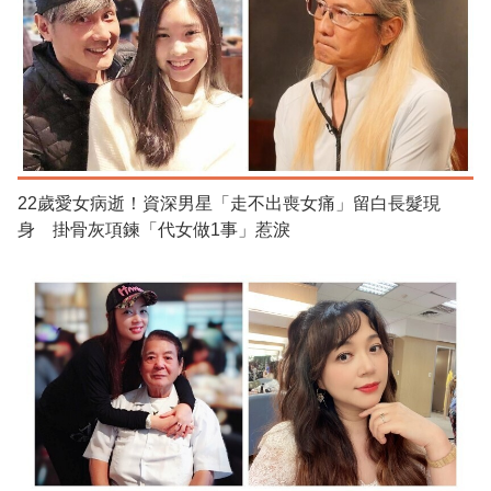
22歲愛女病逝！資深男星「走不出喪女痛」留白長髮現
身 掛骨灰項鍊「代女做1事」惹淚