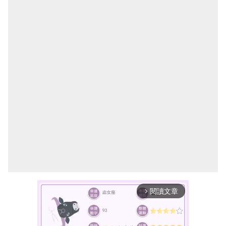
閱讀文章
arrow_forward_ios