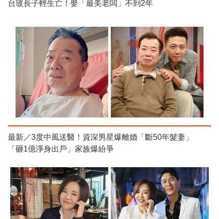
台玻長子輕生亡！娶「最美老闆」不到2年
最新／3度中風送醫！資深男星爆離婚「斷50年髮妻」
「砸1億淨身出戶」家族爆紛爭