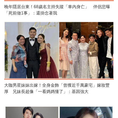
晚年隱居台東！68歲名主持失蹤「車內身亡」 伴侶悲曝
「死前做1事」：還掛念著我
大咖男星妹妹出嫁！全身金飾「曾獲近千萬豪宅」嫁妝豐
厚 兄妹長超像「一看媽媽懂了」：基因強大