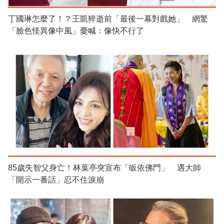
丁國琳怎麼了！？王凱猝逝前「最後一幕對戲她」 網驚
「臉色怪異像中風」憂喊：像快不行了
85歲失智父身亡！林葉亭突宣布「皈依佛門」 遇大師
「開示一番話」忍不住淚崩