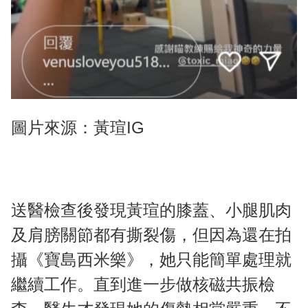
圖片來源：黃瑄IG
送醫檢查後發現黃瑄的膝蓋、小腿肌肉
及肩膀關節都有撕裂傷，但因為還在拍
攝《寶島西米樂》，她只能簡單處理就
繼續工作。直到進一步做核磁共振檢