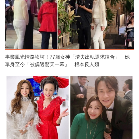
事業風光情路坎坷！77歲女神「渣夫出軌還求復合」 她
單身至今「被偶遇驚天一幕」：根本反人類