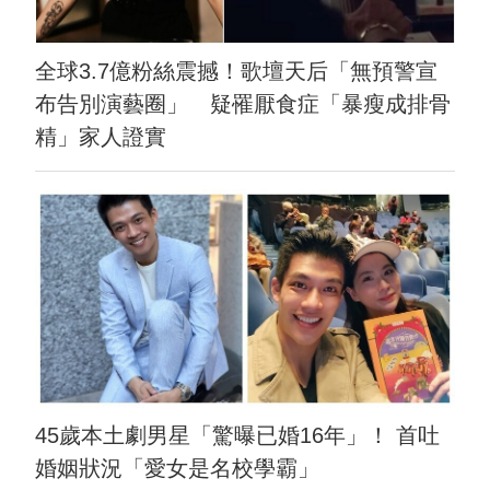
全球3.7億粉絲震撼！歌壇天后「無預警宣
布告別演藝圈」 疑罹厭食症「暴瘦成排骨
精」家人證實
45歲本土劇男星「驚曝已婚16年」！ 首吐
婚姻狀況「愛女是名校學霸」