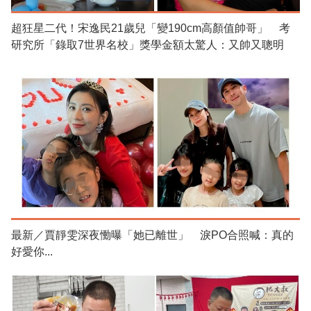
超狂星二代！宋逸民21歲兒「變190cm高顏值帥哥」 考
研究所「錄取7世界名校」獎學金額太驚人：又帥又聰明
最新／賈靜雯深夜慟曝「她已離世」 淚PO合照喊：真的
好愛你...