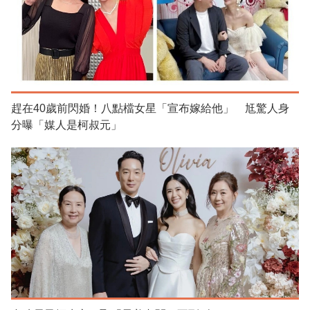
趕在40歲前閃婚！八點檔女星「宣布嫁給他」 尪驚人身
分曝「媒人是柯叔元」