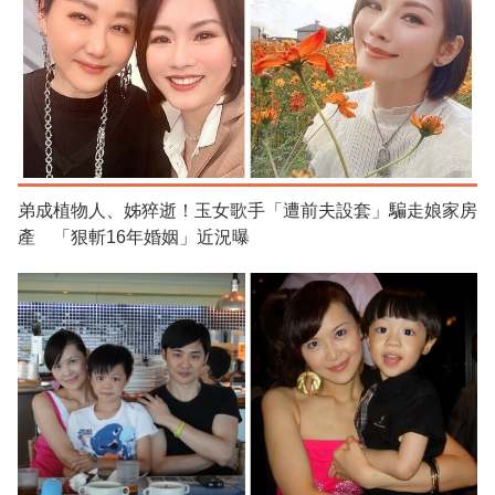
弟成植物人、姊猝逝！玉女歌手「遭前夫設套」騙走娘家房
產 「狠斬16年婚姻」近況曝