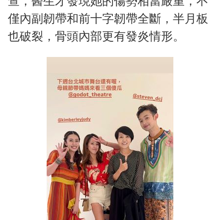
查，醫生才發現她的傷勢相當嚴重，不
僅內副韌帶和前十字韌帶全斷，半月板
也破裂，骨頭內部更有發炎情形。