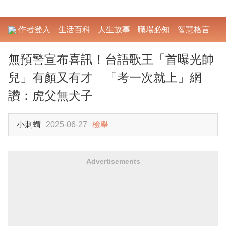
作者登入
生活百科
人生故事
職場必知
智慧格言
勵
無預警宣布喜訊！台語歌王「首曝光帥
兒」有顏又有才 「考一次就上」網
讚：虎父無犬子
小刺蝟
2025-06-27
檢舉
Advertisements