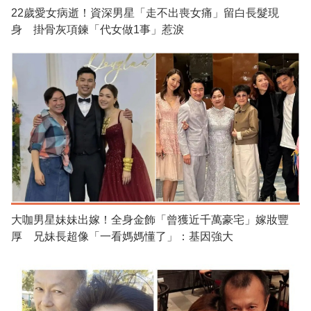
22歲愛女病逝！資深男星「走不出喪女痛」留白長髮現
身 掛骨灰項鍊「代女做1事」惹淚
大咖男星妹妹出嫁！全身金飾「曾獲近千萬豪宅」嫁妝豐
厚 兄妹長超像「一看媽媽懂了」：基因強大