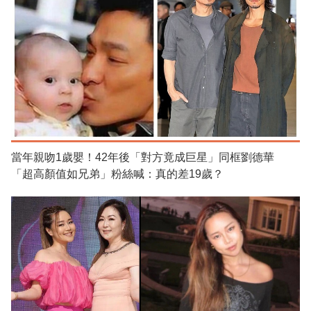
當年親吻1歲嬰！42年後「對方竟成巨星」同框劉德華
「超高顏值如兄弟」粉絲喊：真的差19歲？