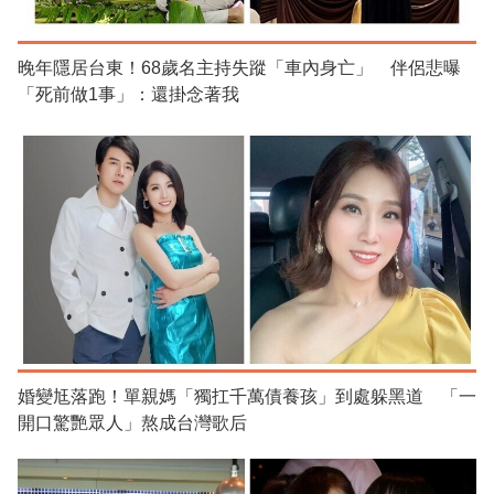
晚年隱居台東！68歲名主持失蹤「車內身亡」 伴侶悲曝
「死前做1事」：還掛念著我
婚變尪落跑！單親媽「獨扛千萬債養孩」到處躲黑道 「一
開口驚艷眾人」熬成台灣歌后