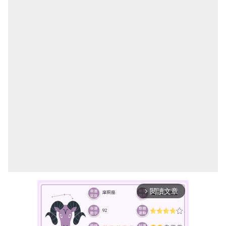
閱讀文章
arrow_forward_ios