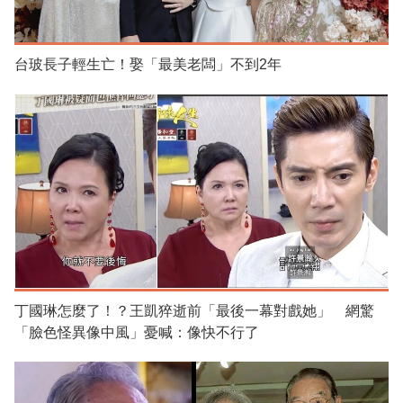
台玻長子輕生亡！娶「最美老闆」不到2年
丁國琳怎麼了！？王凱猝逝前「最後一幕對戲她」 網驚
「臉色怪異像中風」憂喊：像快不行了