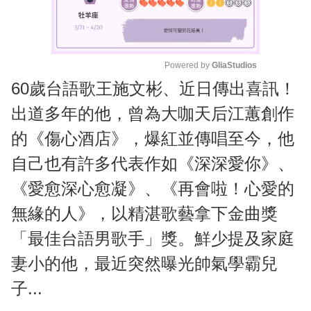
Powered by 
GliaStudios
60歲台語歌王施文彬、近日傳出喜訊！
M
u
出道多年的他，曾為大咖天后江蕙創作
t
的《傷心酒店》，爆紅並傳唱至今，他
e
自己也有許多代表作如《深深愛你》、
《愛愈深心愈凝》、《再會啦！心愛的
無緣的人》，以精湛歌藝拿下金曲獎
「最佳台語男歌手」獎。鮮少提及家庭
妻小的他，最近突然曝光帥氣學霸兒
子...