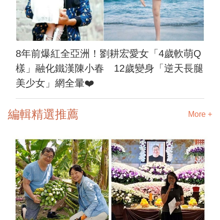
8年前爆紅全亞洲！劉耕宏愛女「4歲軟萌Q
樣」融化鐵漢陳小春 12歲變身「逆天長腿
美少女」網全暈❤️
編輯精選推薦
More +