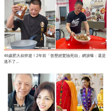
46歲肥大叔猝逝！2年前「曾歷經驚險死劫」網淚曝：還是
逃不了...