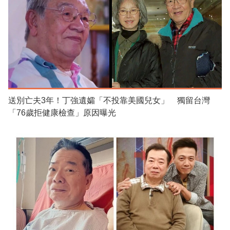
送別亡夫3年！丁強遺孀「不投靠美國兒女」 獨留台灣
「76歲拒健康檢查」原因曝光