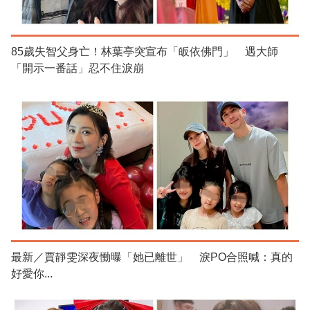
85歲失智父身亡！林葉亭突宣布「皈依佛門」 遇大師
「開示一番話」忍不住淚崩
最新／賈靜雯深夜慟曝「她已離世」 淚PO合照喊：真的
好愛你...