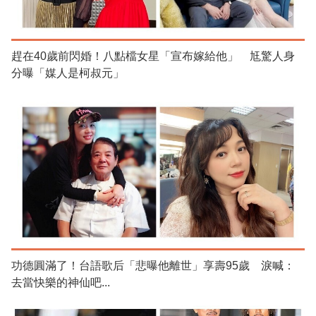
趕在40歲前閃婚！八點檔女星「宣布嫁給他」 尪驚人身
分曝「媒人是柯叔元」
功德圓滿了！台語歌后「悲曝他離世」享壽95歲 淚喊：
去當快樂的神仙吧...