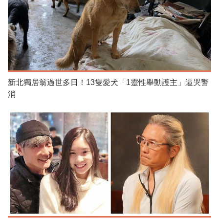
新北獨居翁過世多日！13隻愛犬「1靈性舉動護主」逼哭警
消