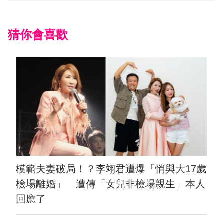
猜你會喜歡
模範夫妻破局！？李翊君遭爆「悄與大17歲
檢場離婚」 遭傳「女兒非檢場親生」本人
回應了