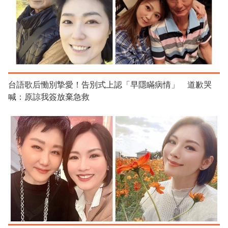
台語歌后慟別摯愛！告別式上認「早隱瞞病情」 道歉哭
喊：原諒我簽放棄急救