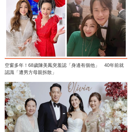
空窗多年！68歲陳美鳳突羞認「身邊有個他」 40年前就
認識「遭男方母親拆散」