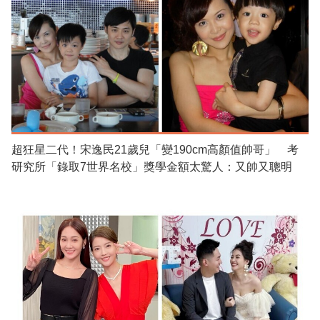
超狂星二代！宋逸民21歲兒「變190cm高顏值帥哥」 考
研究所「錄取7世界名校」獎學金額太驚人：又帥又聰明