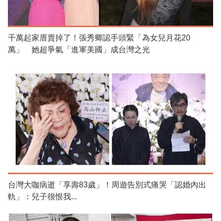
千萬起家厝賣掉了！張秀卿認手頭緊「為女兒月花20
萬」 她超爭氣「進軍美國」成台灣之光
台灣大咖病逝「享壽83歲」！周遊告別式痛哭「認婚內出
軌」：兒子很恨我...