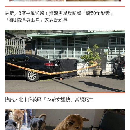
最新／3度中風送醫！資深男星爆離婚「斷50年髮妻」
「砸1億淨身出戶」家族爆紛爭
快訊／北市信義區「22歲女墜樓」當場死亡