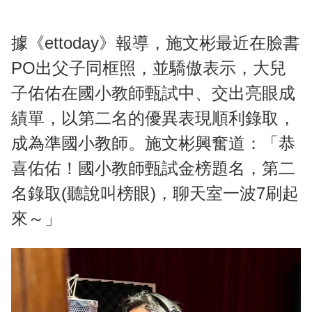
據《ettoday》報導，施文彬最近在臉書
PO出父子同框照，並驕傲表示，大兒
子佑佑在國小教師甄試中、交出亮眼成
績單，以第二名的優異表現順利錄取，
成為準國小教師。施文彬興奮道：「恭
喜佑佑！國小教師甄試金榜題名，第二
名錄取(聽說叫榜眼)，聊天室一波7刷起
來～」