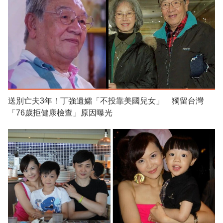
送別亡夫3年！丁強遺孀「不投靠美國兒女」 獨留台灣
「76歲拒健康檢查」原因曝光