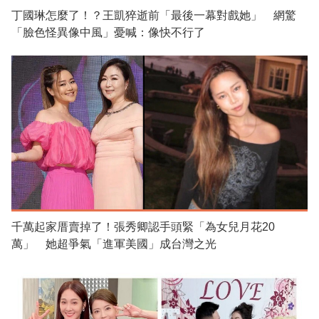
丁國琳怎麼了！？王凱猝逝前「最後一幕對戲她」 網驚
「臉色怪異像中風」憂喊：像快不行了
千萬起家厝賣掉了！張秀卿認手頭緊「為女兒月花20
萬」 她超爭氣「進軍美國」成台灣之光