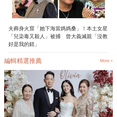
夫葬身火窟「她下海當媽媽桑」！本土女星
「兒染毒又殺人」被捕 曾大義滅親「沒教
好是我的錯」
編輯精選推薦
More +