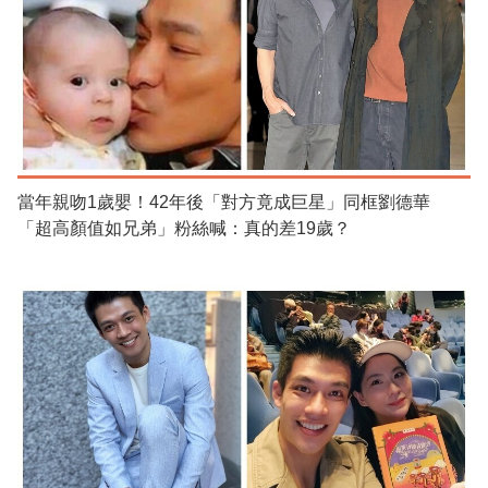
當年親吻1歲嬰！42年後「對方竟成巨星」同框劉德華
「超高顏值如兄弟」粉絲喊：真的差19歲？