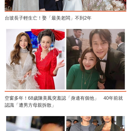
台玻長子輕生亡！娶「最美老闆」不到2年
空窗多年！68歲陳美鳳突羞認「身邊有個他」 40年前就
認識「遭男方母親拆散」