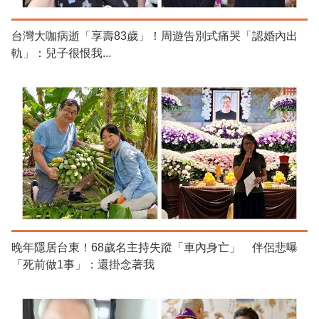
台灣大咖病逝「享壽83歲」！周遊告別式痛哭「認婚內出
軌」：兒子很恨我...
晚年隱居台東！68歲名主持失蹤「車內身亡」 伴侶悲曝
「死前做1事」：還掛念著我