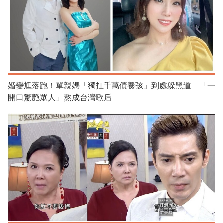
婚變尪落跑！單親媽「獨扛千萬債養孩」到處躲黑道 「一
開口驚艷眾人」熬成台灣歌后