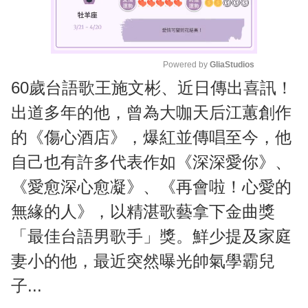
Powered by 
GliaStudios
60歲台語歌王施文彬、近日傳出喜訊！
M
u
出道多年的他，曾為大咖天后江蕙創作
t
的《傷心酒店》，爆紅並傳唱至今，他
e
自己也有許多代表作如《深深愛你》、
《愛愈深心愈凝》、《再會啦！心愛的
無緣的人》，以精湛歌藝拿下金曲獎
「最佳台語男歌手」獎。鮮少提及家庭
妻小的他，最近突然曝光帥氣學霸兒
子...