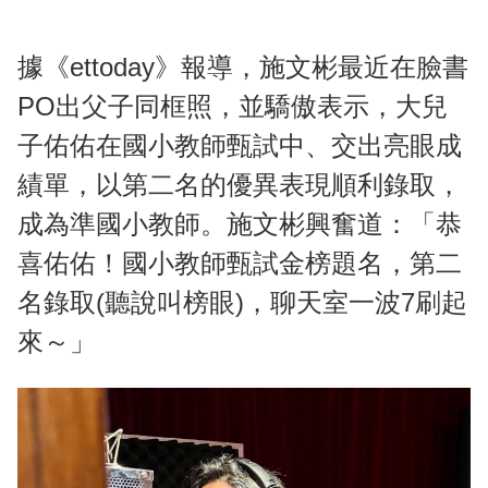
據《ettoday》報導，施文彬最近在臉書
PO出父子同框照，並驕傲表示，大兒
子佑佑在國小教師甄試中、交出亮眼成
績單，以第二名的優異表現順利錄取，
成為準國小教師。施文彬興奮道：「恭
喜佑佑！國小教師甄試金榜題名，第二
名錄取(聽說叫榜眼)，聊天室一波7刷起
來～」