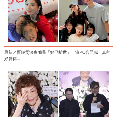
最新／賈靜雯深夜慟曝「她已離世」 淚PO合照喊：真的
好愛你...