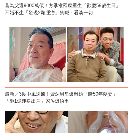
昔為父還9000萬債！方季惟罹癌重生「歡慶59歲生日」
不婚不生「發現2顆腫瘤」笑喊：看淡一切
最新／3度中風送醫！資深男星爆離婚「斷50年髮妻」
「砸1億淨身出戶」家族爆紛爭