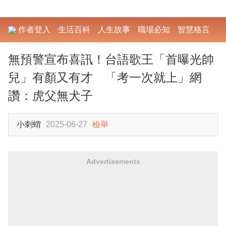
作者登入
生活百科
人生故事
職場必知
智慧格言
勵
無預警宣布喜訊！台語歌王「首曝光帥
兒」有顏又有才 「考一次就上」網
讚：虎父無犬子
小刺蝟
2025-06-27
檢舉
Advertisements