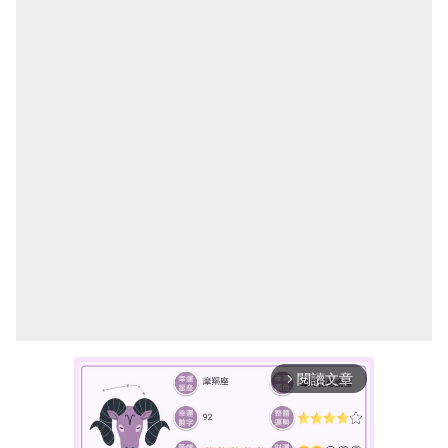
閱讀文章
arrow_forward_ios