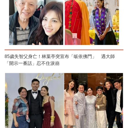
85歲失智父身亡！林葉亭突宣布「皈依佛門」 遇大師
「開示一番話」忍不住淚崩