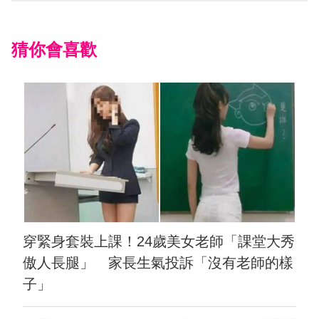
猜你會喜歡
穿緊身套裝上課！24歲美女老師「課堂大秀
傲人長腿」 家長生氣投訴「沒有老師的樣
子」