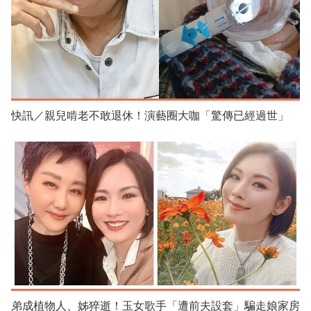
快訊／親兒啃老不敢退休！演藝圈大咖「驚傳已經過世」
弟成植物人、姊猝逝！玉女歌手「遭前夫設套」騙走娘家房