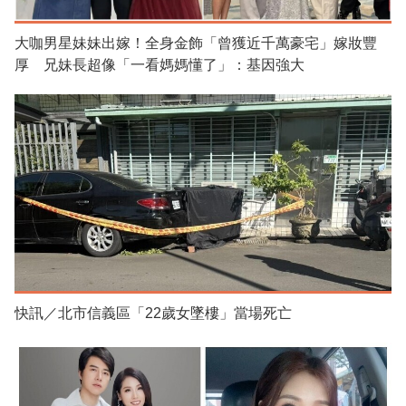
大咖男星妹妹出嫁！全身金飾「曾獲近千萬豪宅」嫁妝豐
厚 兄妹長超像「一看媽媽懂了」：基因強大
快訊／北市信義區「22歲女墜樓」當場死亡