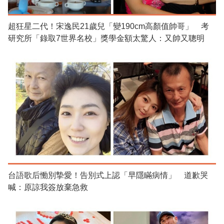
超狂星二代！宋逸民21歲兒「變190cm高顏值帥哥」 考
研究所「錄取7世界名校」獎學金額太驚人：又帥又聰明
台語歌后慟別摯愛！告別式上認「早隱瞞病情」 道歉哭
喊：原諒我簽放棄急救