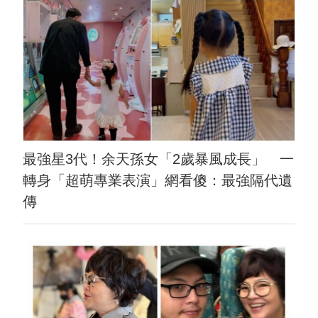
最強星3代！余天孫女「2歲暴風成長」 一
轉身「超萌專業表演」網看傻：最強隔代遺
傳