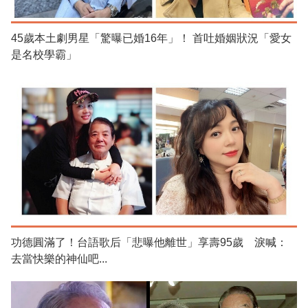
45歲本土劇男星「驚曝已婚16年」！ 首吐婚姻狀況「愛女
是名校學霸」
功德圓滿了！台語歌后「悲曝他離世」享壽95歲 淚喊：
去當快樂的神仙吧...