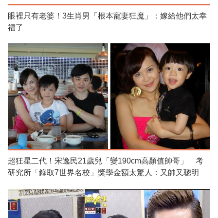
眼裡只有老婆！3生肖男「根本寵妻狂魔」：嫁給他們太幸
福了
超狂星二代！宋逸民21歲兒「變190cm高顏值帥哥」 考
研究所「錄取7世界名校」獎學金額太驚人：又帥又聰明