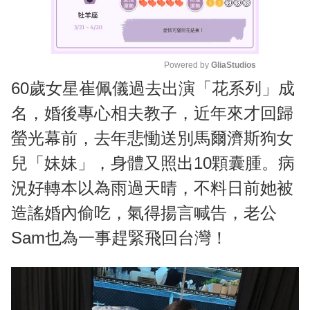
Powered by 
GliaStudios
60歲女星崔佩儀過去出演「花系列」成
M
u
名，婚後專心相夫教子，近年來才回歸
t
螢光幕前，去年悲慟送別馬爾濟斯狗女
e
兒「妹妹」，身體又照出10顆囊腫。病
況好轉本以為雨過天晴，不料日前她被
造謠婚內偷吃，氣得揚言喊告，老公
Sam也為一事趕緊飛回台灣！