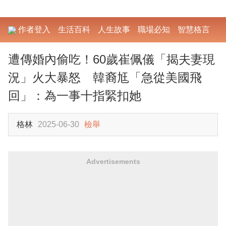
作者登入
生活百科
人生故事
職場必知
智慧格言
勵
遭傳婚內偷吃！60歲崔佩儀「揭夫妻現
況」火大暴怒 韓裔尪「急從美國飛
回」：為一事十指緊扣她
格林
2025-06-30
檢舉
Advertisements