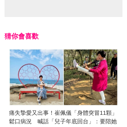
猜你會喜歡
痛失摯愛又出事！崔佩儀「身體突冒11顆」
鬆口病況 喊話「兒子年底回台」：要陪她