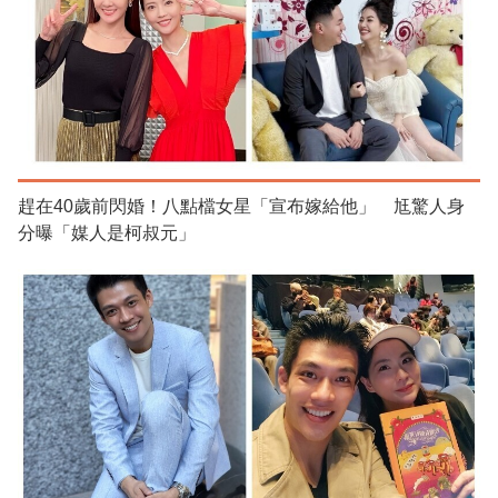
趕在40歲前閃婚！八點檔女星「宣布嫁給他」 尪驚人身
分曝「媒人是柯叔元」