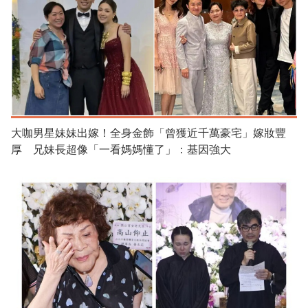
大咖男星妹妹出嫁！全身金飾「曾獲近千萬豪宅」嫁妝豐
厚 兄妹長超像「一看媽媽懂了」：基因強大