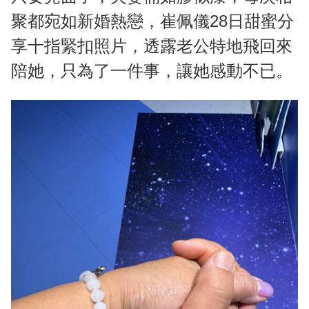
聚都宛如新婚熱戀，崔佩儀28日甜蜜分
享十指緊扣照片，透露老公特地飛回來
陪她，只為了一件事，讓她感動不已。