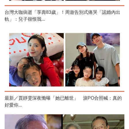
台灣大咖病逝「享壽83歲」！周遊告別式痛哭「認婚內出
軌」：兒子很恨我...
最新／賈靜雯深夜慟曝「她已離世」 淚PO合照喊：真的
好愛你...