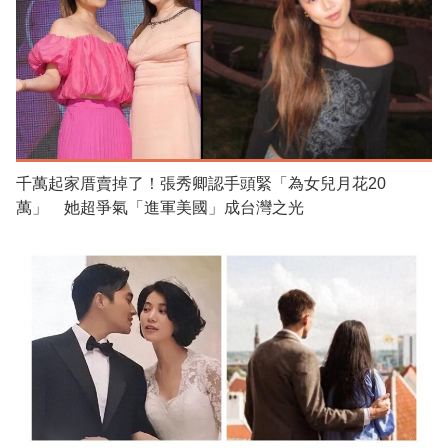
千萬起家厝賣掉了！張秀卿認手頭緊「為女兒月花20
萬」 她超爭氣「進軍美國」成台灣之光