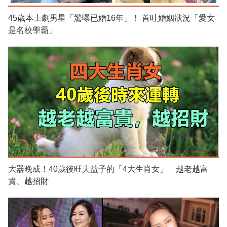
45歲本土劇男星「驚曝已婚16年」！ 首吐婚姻狀況「愛女
是名校學霸」
大器晚成！40歲後旺夫益子的「4大生肖女」 越老越富
貴、越招財