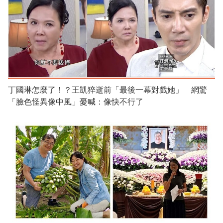
丁國琳怎麼了！？王凱猝逝前「最後一幕對戲她」 網驚
「臉色怪異像中風」憂喊：像快不行了