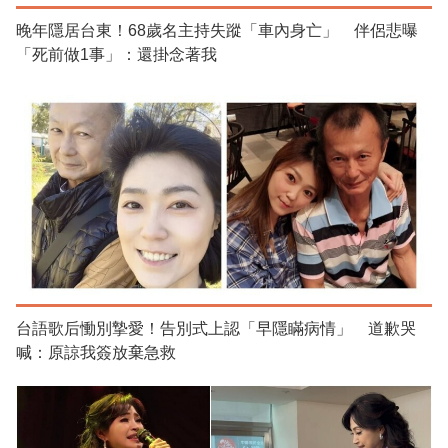
晚年隱居台東！68歲名主持失蹤「車內身亡」 伴侶悲曝
「死前做1事」：還掛念著我
台語歌后慟別摯愛！告別式上認「早隱瞞病情」 道歉哭
喊：原諒我簽放棄急救