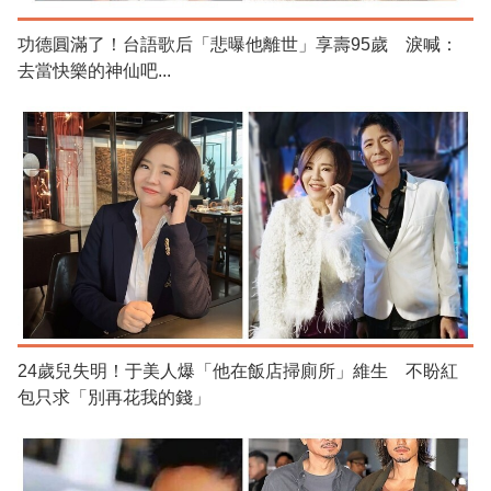
功德圓滿了！台語歌后「悲曝他離世」享壽95歲 淚喊：
去當快樂的神仙吧...
24歲兒失明！于美人爆「他在飯店掃廁所」維生 不盼紅
包只求「別再花我的錢」