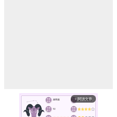
閱讀文章
arrow_forward_ios