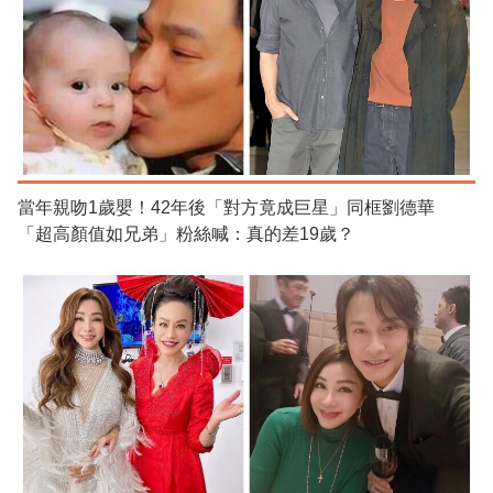
當年親吻1歲嬰！42年後「對方竟成巨星」同框劉德華
「超高顏值如兄弟」粉絲喊：真的差19歲？