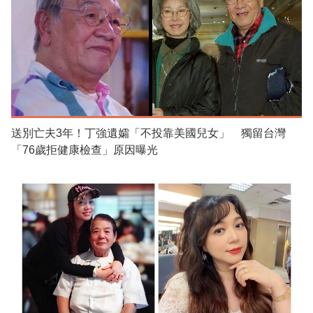
送別亡夫3年！丁強遺孀「不投靠美國兒女」 獨留台灣
「76歲拒健康檢查」原因曝光