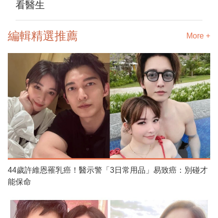
看醫生
編輯精選推薦
More +
44歲許維恩罹乳癌！醫示警「3日常用品」易致癌：別碰才
能保命