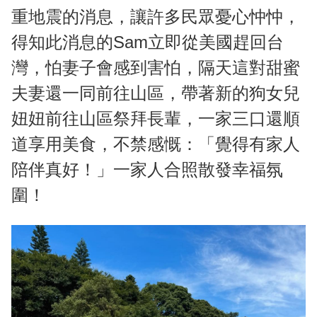
重地震的消息，讓許多民眾憂心忡忡，
得知此消息的Sam立即從美國趕回台
灣，怕妻子會感到害怕，隔天這對甜蜜
夫妻還一同前往山區，帶著新的狗女兒
妞妞前往山區祭拜長輩，一家三口還順
道享用美食，不禁感慨：「覺得有家人
陪伴真好！」一家人合照散發幸福氛
圍！