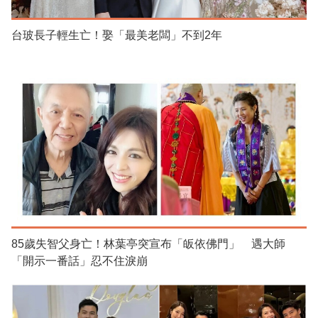
台玻長子輕生亡！娶「最美老闆」不到2年
85歲失智父身亡！林葉亭突宣布「皈依佛門」 遇大師
「開示一番話」忍不住淚崩