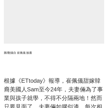
圖/翻攝自 崔佩儀 臉書
根據《ETtoday》報導，崔佩儀甜嫁韓
裔美國人Sam至今24年，夫妻倆為了事
業與孩子就學，不得不分隔兩地！然而
只要見面了，夫妻倆如膠似漆，每次相