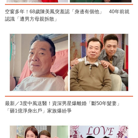
空窗多年！68歲陳美鳳突羞認「身邊有個他」 40年前就
認識「遭男方母親拆散」
最新／3度中風送醫！資深男星爆離婚「斷50年髮妻」
「砸1億淨身出戶」家族爆紛爭