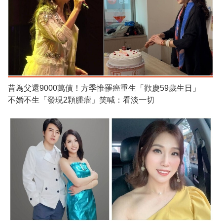
昔為父還9000萬債！方季惟罹癌重生「歡慶59歲生日」
不婚不生「發現2顆腫瘤」笑喊：看淡一切