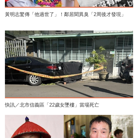
黃明志驚傳「他過世了」！鄰居聞異臭「2周後才發現」
快訊／北市信義區「22歲女墜樓」當場死亡