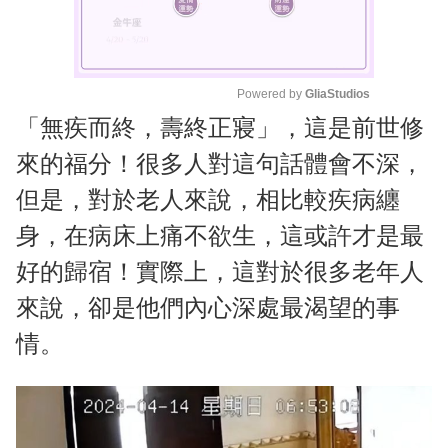
Powered by 
GliaStudios
「無疾而終，壽終正寢」，這是前世修
M
u
來的福分！很多人對這句話體會不深，
t
但是，對於老人來說，相比較疾病纏
e
身，在病床上痛不欲生，這或許才是最
好的歸宿！實際上，這對於很多老年人
來說，卻是他們內心深處最渴望的事
情。