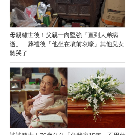
母親離世後！父親一向堅強「直到大弟病
逝」 葬禮後「他坐在墳前哀嚎」其他兒女
聽哭了