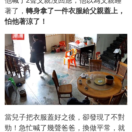
他喊了2聲父親沒回應，他以為父親睡
著了，
轉身拿了一件衣服給父親蓋上，
怕他著涼了！
當兒子把衣服蓋好之後，卻發現了不對
勁！急忙喊了幾聲爸爸，換做平常，就