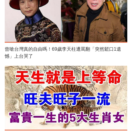
曾嗆台灣真的自由嗎！69歲李天柱遭罵翻「突然鬆口1遺
憾」上台哭了