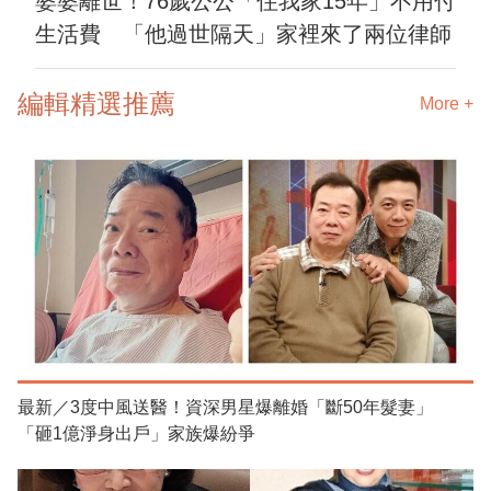
婆婆離世！76歲公公「住我家15年」不用付
生活費 「他過世隔天」家裡來了兩位律師
編輯精選推薦
More +
最新／3度中風送醫！資深男星爆離婚「斷50年髮妻」
「砸1億淨身出戶」家族爆紛爭