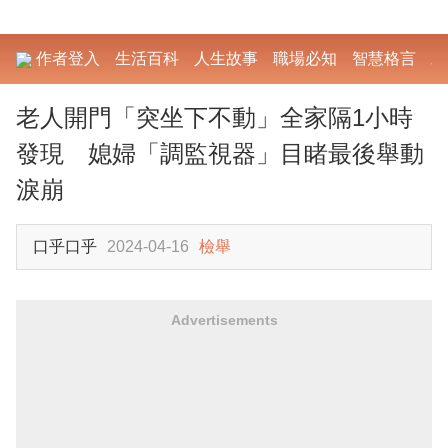
作者登入
生活百科
人生故事
職場必知
智慧格言
勵
老人開門「突坐下不動」全家隔1小時
發現 媳婦「調監視器」目睹最後舉動
淚崩
口乎口乎
2024-04-16
檢舉
Advertisements