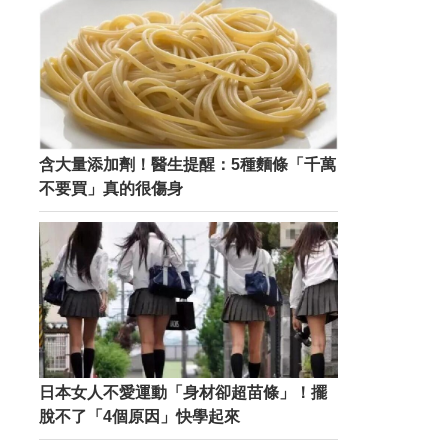
含大量添加劑！醫生提醒：5種麵條「千萬
不要買」真的很傷身
日本女人不愛運動「身材卻超苗條」！擺
脫不了「4個原因」快學起來