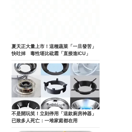
夏天正大量上市！這種蔬菜「一旦發苦」
快吐掉 毒性堪比砒霜「直接進ICU」
不是開玩笑！立刻停用「這款廚房神器」
已致多人死亡：一堆家庭都在用