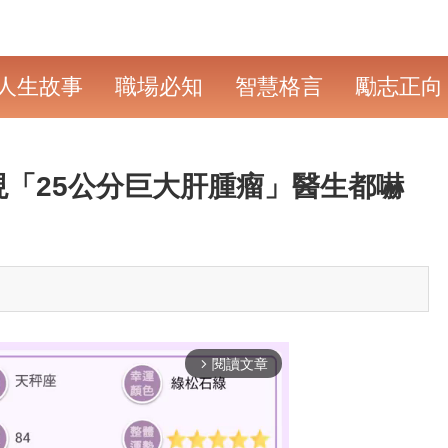
人生故事
職場必知
智慧格言
勵志正向
現「25公分巨大肝腫瘤」醫生都嚇
閱讀文章
arrow_forward_ios