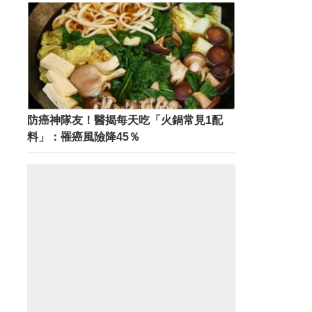
防癌神隊友！醫揭每天吃「火鍋常見1配
料」：罹癌風險降45％