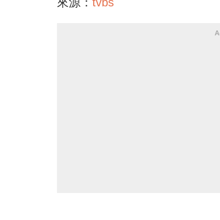
來源：
tvbs
A