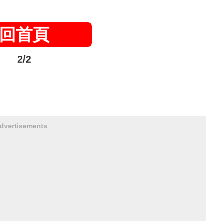
回首頁
2/2
dvertisements