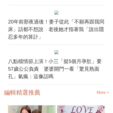
20年前那夜過後！妻子從此「不願再跟我同
床」話都不想說 老後她才指著我「說出隱
忍多年的算計」
八點檔情節上演！小三「挺5個月孕肚」要
57歲公公負責 婆婆開門一看「驚見熟面
孔」氣瘋：這像話嗎
編輯精選推薦
More +