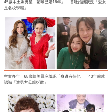
45歲本土劇男星「驚曝已婚16年」！ 首吐婚姻狀況「愛女
是名校學霸」
空窗多年！68歲陳美鳳突羞認「身邊有個他」 40年前就
認識「遭男方母親拆散」