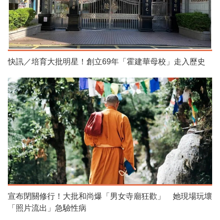
快訊／培育大批明星！創立69年「霍建華母校」走入歷史
宣布閉關修行！大批和尚爆「男女寺廟狂歡」 她現場玩壞
「照片流出」急驗性病