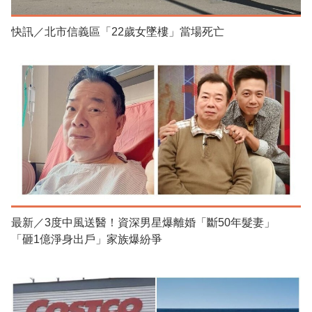
快訊／北市信義區「22歲女墜樓」當場死亡
最新／3度中風送醫！資深男星爆離婚「斷50年髮妻」
「砸1億淨身出戶」家族爆紛爭