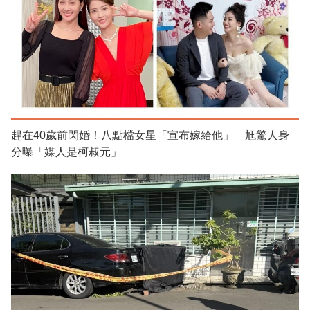
趕在40歲前閃婚！八點檔女星「宣布嫁給他」 尪驚人身
分曝「媒人是柯叔元」