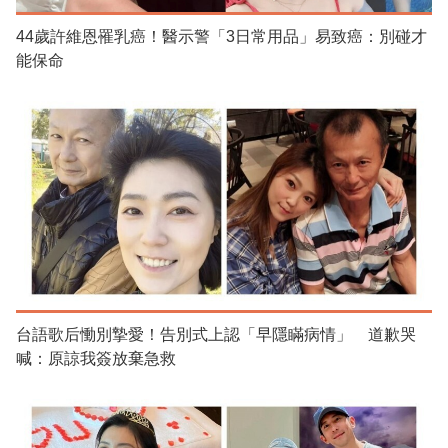
44歲許維恩罹乳癌！醫示警「3日常用品」易致癌：別碰才
能保命
台語歌后慟別摯愛！告別式上認「早隱瞞病情」 道歉哭
喊：原諒我簽放棄急救