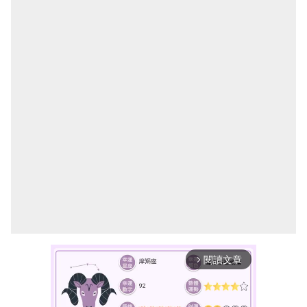
閱讀文章
arrow_forward_ios