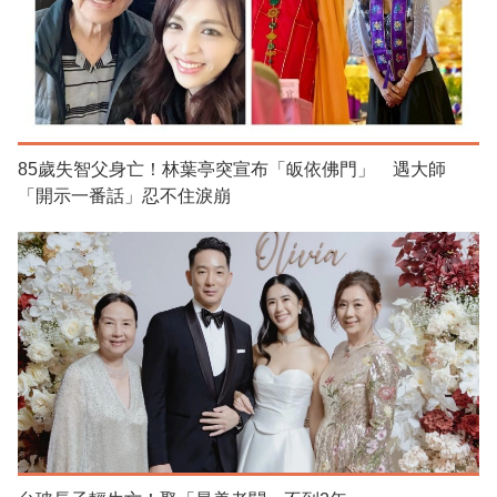
85歲失智父身亡！林葉亭突宣布「皈依佛門」 遇大師
「開示一番話」忍不住淚崩