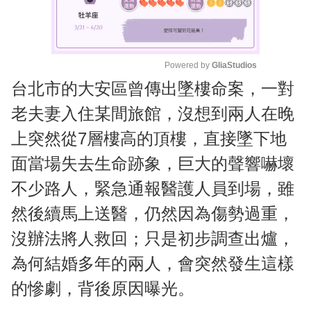
Powered by 
GliaStudios
台北市的大安區曾傳出墜樓命案，一對
M
u
老夫妻入住某間旅館，沒想到兩人在晚
t
上突然從7層樓高的頂樓，直接墜下地
e
面當場失去生命跡象，巨大的聲響嚇壞
不少路人，緊急通報醫護人員到場，雖
然後續馬上送醫，仍然因為傷勢過重，
沒辦法將人救回；只是初步調查出爐，
為何結婚多年的兩人，會突然發生這樣
的慘劇，背後原因曝光。