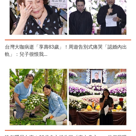
台灣大咖病逝「享壽83歲」！周遊告別式痛哭「認婚內出
軌」：兒子很恨我...