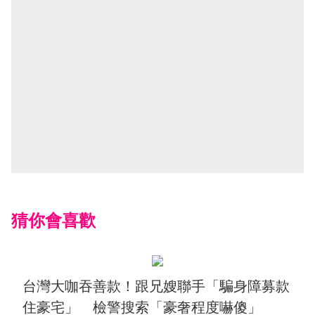
猜你會喜歡
台灣大咖吞善款！跟兄嫂聯手「騙身障募款
住豪宅」 檢警搜索「豪奢程度嚇傻」