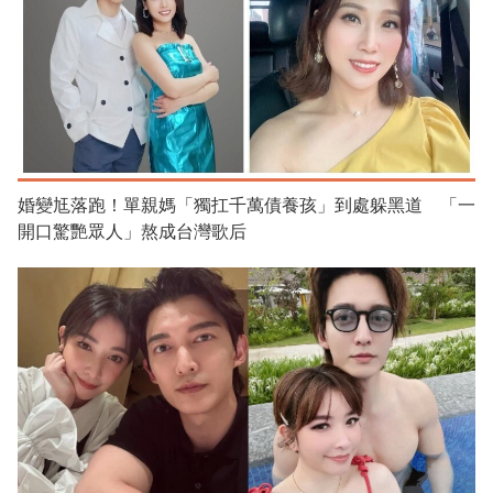
婚變尪落跑！單親媽「獨扛千萬債養孩」到處躲黑道 「一
開口驚艷眾人」熬成台灣歌后