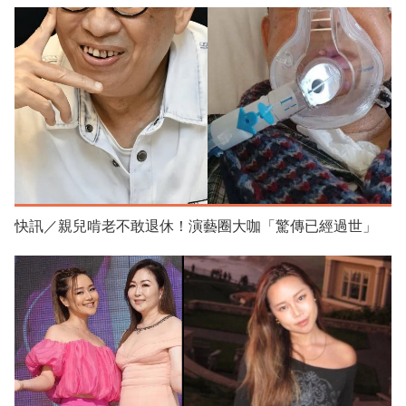
快訊／親兒啃老不敢退休！演藝圈大咖「驚傳已經過世」