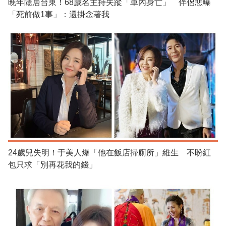
晚年隱居台東！68歲名主持失蹤「車內身亡」 伴侶悲曝
「死前做1事」：還掛念著我
24歲兒失明！于美人爆「他在飯店掃廁所」維生 不盼紅
包只求「別再花我的錢」