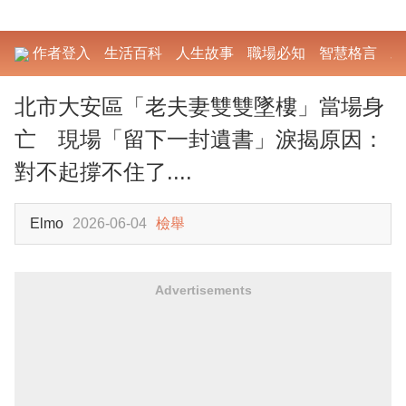
作者登入
生活百科
人生故事
職場必知
智慧格言
勵
北市大安區「老夫妻雙雙墜樓」當場身
亡 現場「留下一封遺書」淚揭原因：
對不起撐不住了....
Elmo
2026-06-04
檢舉
Advertisements