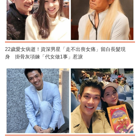
22歲愛女病逝！資深男星「走不出喪女痛」留白長髮現
身 掛骨灰項鍊「代女做1事」惹淚