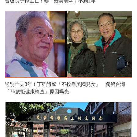
台玻長子輕生亡！娶「最美老闆」不到2年
送別亡夫3年！丁強遺孀「不投靠美國兒女」 獨留台灣
「76歲拒健康檢查」原因曝光