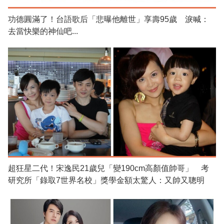
功德圓滿了！台語歌后「悲曝他離世」享壽95歲 淚喊：
去當快樂的神仙吧...
超狂星二代！宋逸民21歲兒「變190cm高顏值帥哥」 考
研究所「錄取7世界名校」獎學金額太驚人：又帥又聰明