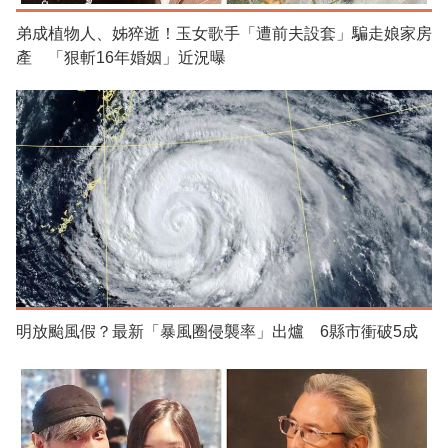
弟成植物人、姊猝逝！玉女歌手「遭前夫設套」騙走娘家房
產 「狠斬16年婚姻」近況曝
明放颱風假？最新「暴風圈侵襲率」出爐 6縣市衝破5成