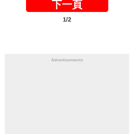
下一頁
1/2
Advertisements