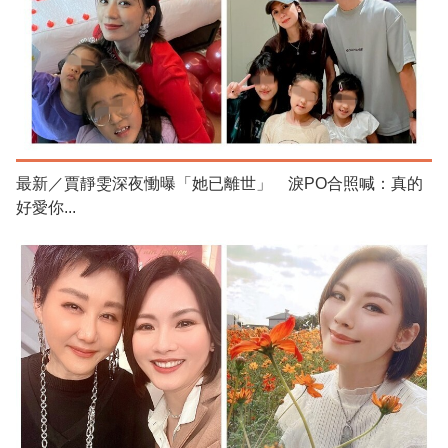
最新／賈靜雯深夜慟曝「她已離世」 淚PO合照喊：真的
好愛你...