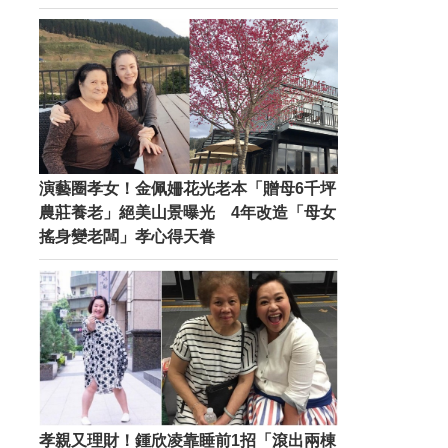
演藝圈孝女！金佩姍花光老本「贈母6千坪
農莊養老」絕美山景曝光 4年改造「母女
搖身變老闆」孝心得天眷
孝親又理財！鍾欣凌靠睡前1招「滾出兩棟