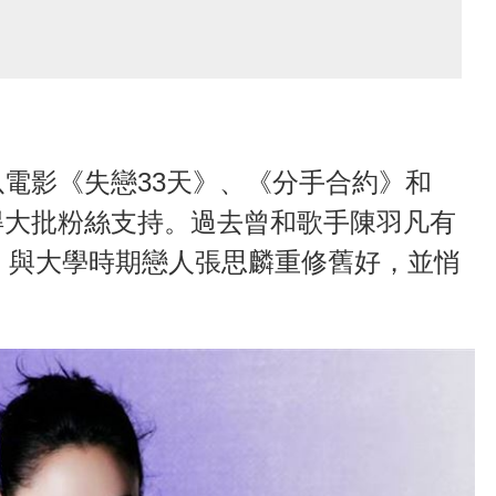
電影《失戀33天》、《分手合約》和
得大批粉絲支持。過去曾和歌手陳羽凡有
年，與大學時期戀人張思麟重修舊好，並悄