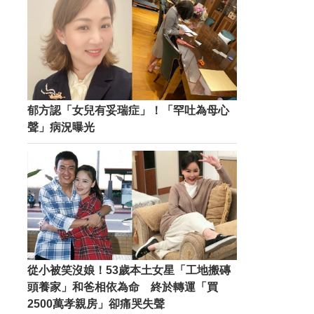
郁方認「女兒有妥瑞症」！「罕吐為母心
聲」病況曝光
從小被笑沒娘！53歲本土女星「工地搬磚
頭養家」和爸相依為命 終於轉運「買
2500萬孝親房」卻痛哭失聲