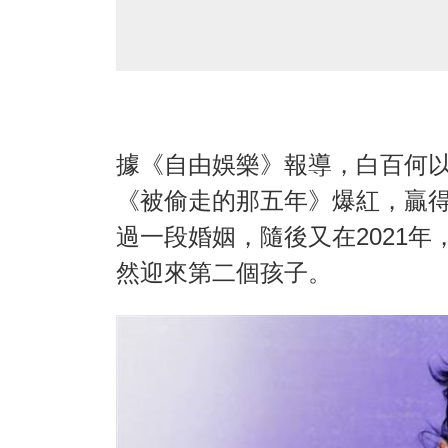
據《自由娛樂》報導，白百何以
《被偷走的那五年》爆紅，贏
過一段婚姻，隨後又在2021
然迎來第二個孩子。