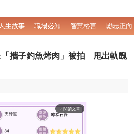
人生故事
職場必知
智慧格言
勵志正向
女星「攜子釣魚烤肉」被拍 甩出軌醜
閱讀文章
arrow_forward_ios