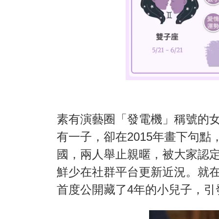
素有演藝圈「發電機」稱號的
有一子，卻在2015年畫下句
國，兩人舉止親暱，被大家認定
鮮少在社群平台更新近況。就
首度公開藏了4年的小兒子，引發