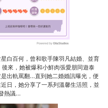
Powered by 
GliaStudios
M
女星白百何，曾和歌手陳羽凡結婚、並育
u
點，後來，她被爆和小鮮肉張愛朋同遊泰
t
是出軌罵翻...直到她二婚婚訊曝光，便
e
在近日，她分享了一系列溫馨生活照，並
熱議...