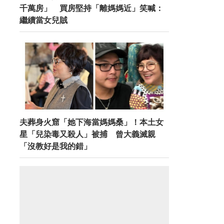
千萬房」 買房堅持「離媽媽近」笑喊：
繼續當女兒賊
夫葬身火窟「她下海當媽媽桑」！本土女
星「兒染毒又殺人」被捕 曾大義滅親
「沒教好是我的錯」