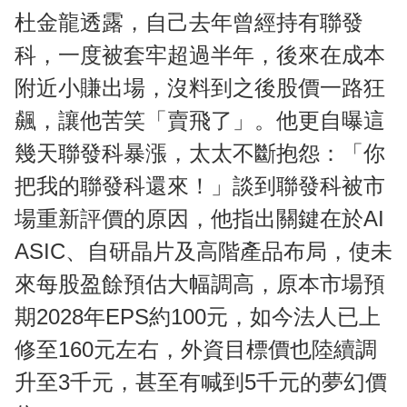
杜金龍透露，自己去年曾經持有聯發
科，一度被套牢超過半年，後來在成本
附近小賺出場，沒料到之後股價一路狂
飆，讓他苦笑「賣飛了」。他更自曝這
幾天聯發科暴漲，太太不斷抱怨：「你
把我的聯發科還來！」談到聯發科被市
場重新評價的原因，他指出關鍵在於AI
ASIC、自研晶片及高階產品布局，使未
來每股盈餘預估大幅調高，原本市場預
期2028年EPS約100元，如今法人已上
修至160元左右，外資目標價也陸續調
升至3千元，甚至有喊到5千元的夢幻價