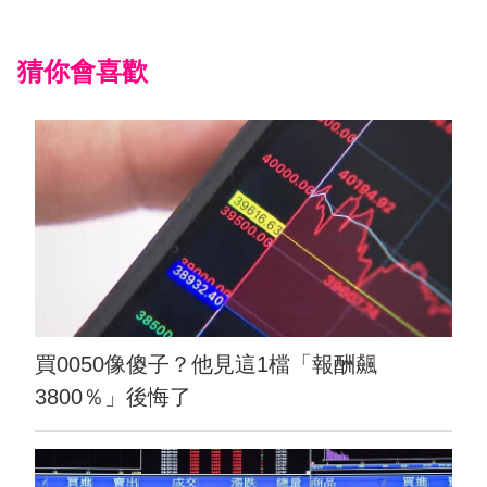
猜你會喜歡
買0050像傻子？他見這1檔「報酬飆
3800％」後悔了