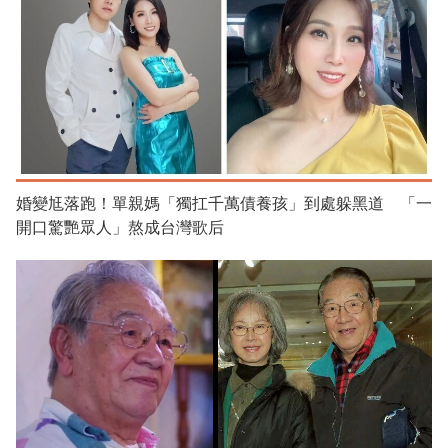
婚變尪落跑！單親媽「獨扛千萬債養孩」到處躲黑道 「一
開口驚艷眾人」熬成台灣歌后