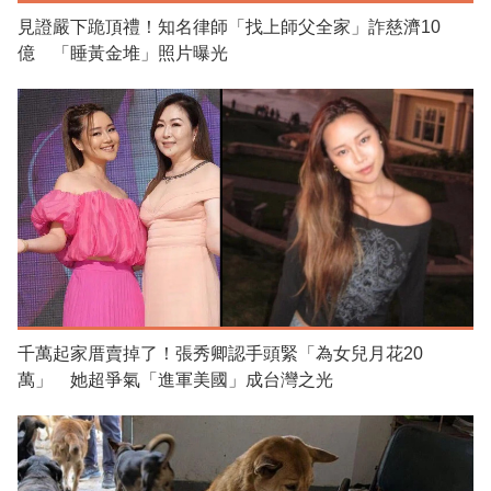
見證嚴下跪頂禮！知名律師「找上師父全家」詐慈濟10
億 「睡黃金堆」照片曝光
千萬起家厝賣掉了！張秀卿認手頭緊「為女兒月花20
萬」 她超爭氣「進軍美國」成台灣之光