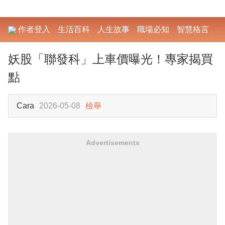
作者登入
生活百科
人生故事
職場必知
智慧格言
勵
妖股「聯發科」上車價曝光！專家揭買
點
Cara
2026-05-08
檢舉
Advertisements