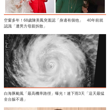
空窗多年！68歲陳美鳳突羞認「身邊有個他」 40年前就
認識「遭男方母親拆散」
白海豚颱風「最高機率路徑」曝光！連下雨3天「這天最猛
全台躲不過」