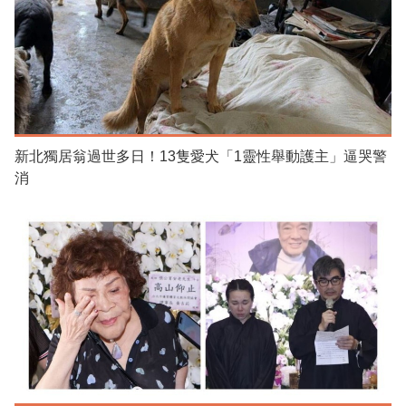
新北獨居翁過世多日！13隻愛犬「1靈性舉動護主」逼哭警
消