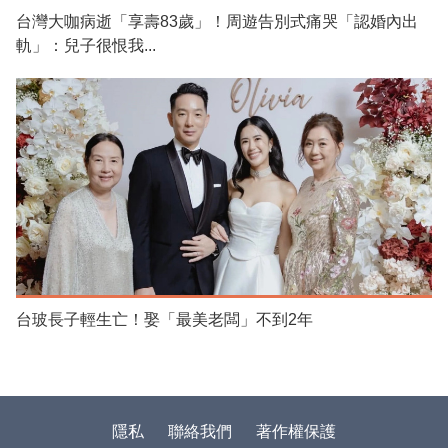
台灣大咖病逝「享壽83歲」！周遊告別式痛哭「認婚內出
軌」：兒子很恨我...
台玻長子輕生亡！娶「最美老闆」不到2年
隱私
聯絡我們
著作權保護