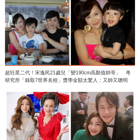
超狂星二代！宋逸民21歲兒「變190cm高顏值帥哥」 考
研究所「錄取7世界名校」獎學金額太驚人：又帥又聰明