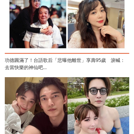
功德圓滿了！台語歌后「悲曝他離世」享壽95歲 淚喊：
去當快樂的神仙吧...