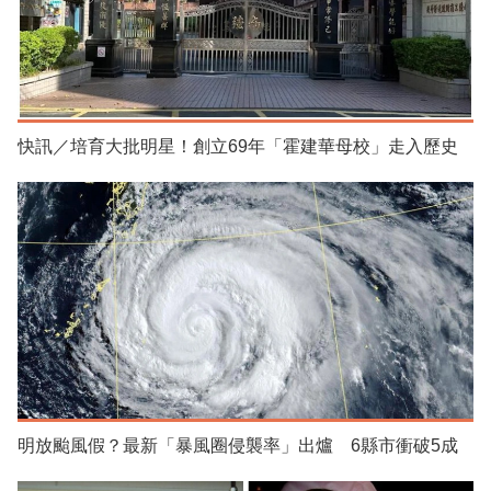
快訊／培育大批明星！創立69年「霍建華母校」走入歷史
明放颱風假？最新「暴風圈侵襲率」出爐 6縣市衝破5成