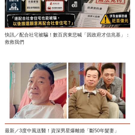
快訊／配合社宅被騙！數百房東悲喊「因政府才信兆基」：
救救我們
最新／3度中風送醫！資深男星爆離婚「斷50年髮妻」