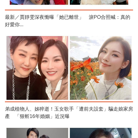
最新／賈靜雯深夜慟曝「她已離世」 淚PO合照喊：真的
好愛你...
弟成植物人、姊猝逝！玉女歌手「遭前夫設套」騙走娘家房
產 「狠斬16年婚姻」近況曝