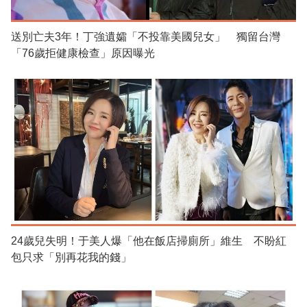
送別亡夫3年！丁強遺孀「不投靠美國兒女」 獨留台灣
「76歲拒健康檢查」原因曝光
24歲兒失明！于美人爆「他在飯店掃廁所」維生 不盼紅
包只求「別再花我的錢」