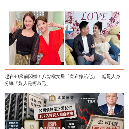
趕在40歲前閃婚！八點檔女星「宣布嫁給他」 尪驚人身
分曝「媒人是柯叔元」