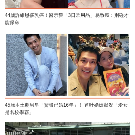
44歲許維恩罹乳癌！醫示警「3日常用品」易致癌：別碰才
能保命
45歲本土劇男星「驚曝已婚16年」！ 首吐婚姻狀況「愛女
是名校學霸」