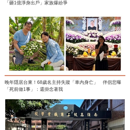
「砸1億淨身出戶」家族爆紛爭
晚年隱居台東！68歲名主持失蹤「車內身亡」 伴侶悲曝
「死前做1事」：還掛念著我