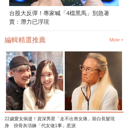
台股大反彈！專家喊「4檔黑馬」別急著
賣：潛力已浮現
編輯精選推薦
More +
22歲愛女病逝！資深男星「走不出喪女痛」留白長髮現
身 掛骨灰項鍊「代女做1事」惹淚