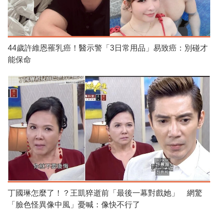
44歲許維恩罹乳癌！醫示警「3日常用品」易致癌：別碰才
能保命
丁國琳怎麼了！？王凱猝逝前「最後一幕對戲她」 網驚
「臉色怪異像中風」憂喊：像快不行了