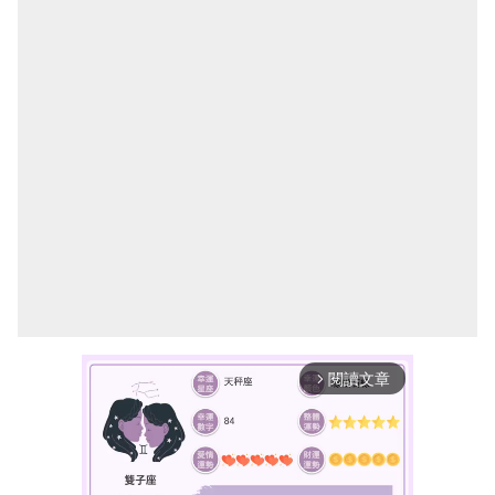
閱讀文章
arrow_forward_ios