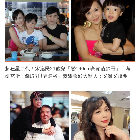
超狂星二代！宋逸民21歲兒「變190cm高顏值帥哥」 考
研究所「錄取7世界名校」獎學金額太驚人：又帥又聰明