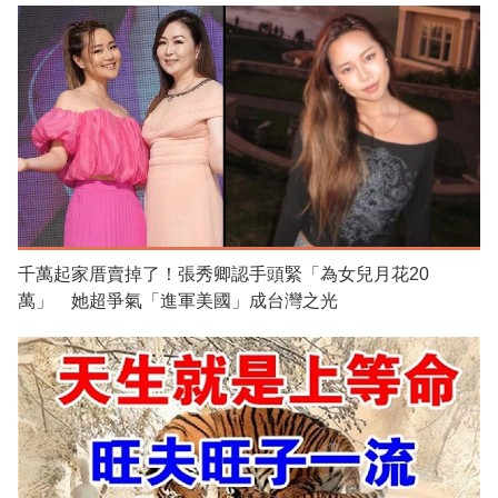
千萬起家厝賣掉了！張秀卿認手頭緊「為女兒月花20
萬」 她超爭氣「進軍美國」成台灣之光