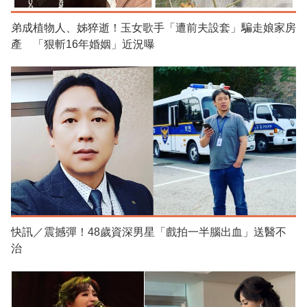
弟成植物人、姊猝逝！玉女歌手「遭前夫設套」騙走娘家房
產 「狠斬16年婚姻」近況曝
快訊／震撼彈！48歲資深男星「戲拍一半腦出血」送醫不
治