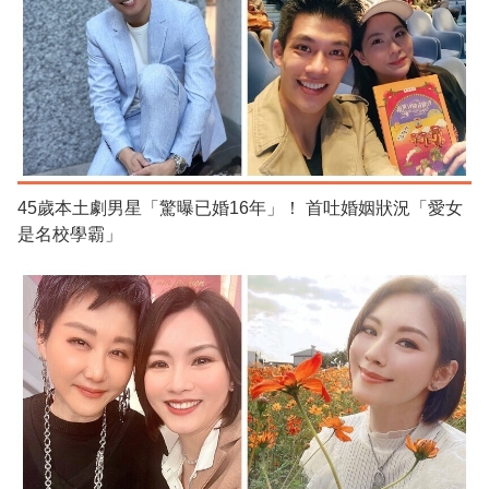
45歲本土劇男星「驚曝已婚16年」！ 首吐婚姻狀況「愛女
是名校學霸」