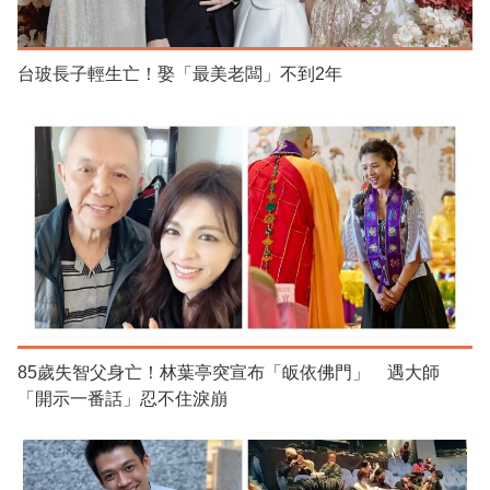
台玻長子輕生亡！娶「最美老闆」不到2年
85歲失智父身亡！林葉亭突宣布「皈依佛門」 遇大師
「開示一番話」忍不住淚崩