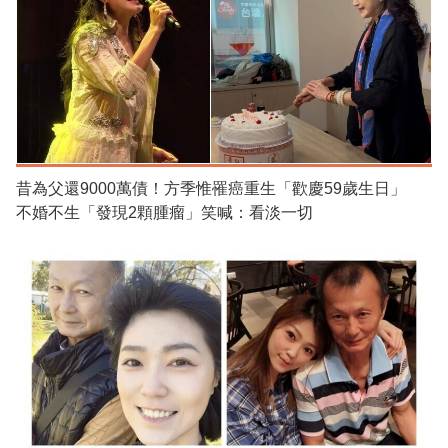
昔為父還9000萬債！方季惟罹癌重生「歡慶59歲生日」
不婚不生「發現2顆腫瘤」笑喊：看淡一切