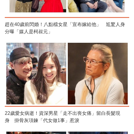
趕在40歲前閃婚！八點檔女星「宣布嫁給他」 尪驚人身
分曝「媒人是柯叔元」
22歲愛女病逝！資深男星「走不出喪女痛」留白長髮現
身 掛骨灰項鍊「代女做1事」惹淚