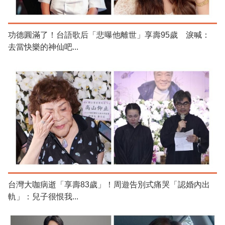
功德圓滿了！台語歌后「悲曝他離世」享壽95歲 淚喊：
去當快樂的神仙吧...
台灣大咖病逝「享壽83歲」！周遊告別式痛哭「認婚內出
軌」：兒子很恨我...