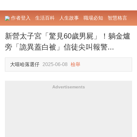
作者登入
生活百科
人生故事
職場必知
智慧格言
勵
新營太子宮「驚見60歲男屍」！躺金爐
旁「詭異蓋白被」信徒尖叫報警...
大嘻哈落選仔
2025-06-08
檢舉
Advertisements