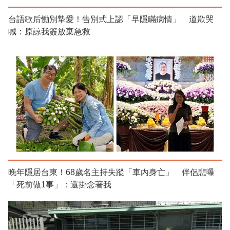
台語歌后慟別摯愛！告別式上認「早隱瞞病情」 道歉哭
喊：原諒我簽放棄急救
晚年隱居台東！68歲名主持失蹤「車內身亡」 伴侶悲曝
「死前做1事」：還掛念著我