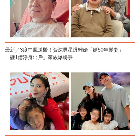
最新／3度中風送醫！資深男星爆離婚「斷50年髮妻」
「砸1億淨身出戶」家族爆紛爭