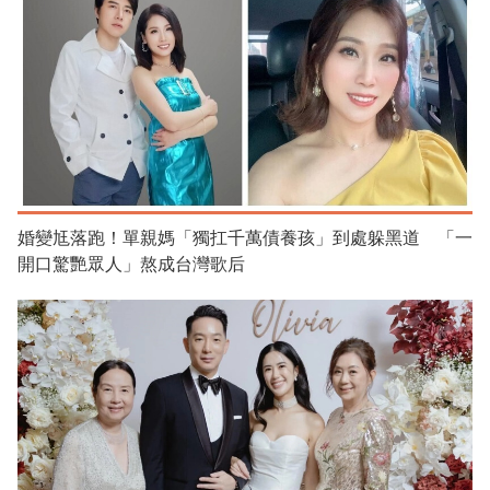
婚變尪落跑！單親媽「獨扛千萬債養孩」到處躲黑道 「一
開口驚艷眾人」熬成台灣歌后