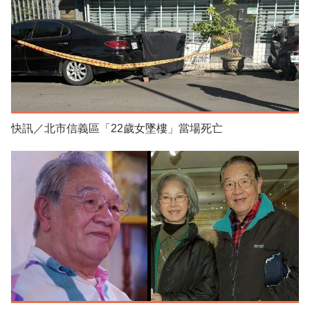
快訊／北市信義區「22歲女墜樓」當場死亡