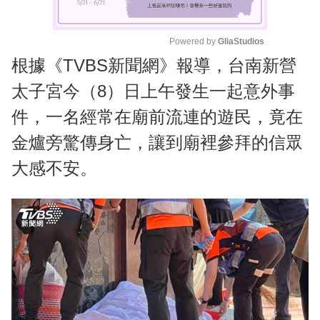
Powered by 
GliaStudios
根據《TVBS新聞網》報導，台南新營
M
u
太子宮今（8）日上午發生一起意外事
t
件，一名經常在廟前流連的遊民，竟在
e
金爐旁驚傳身亡，讓到廟裡參拜的信眾
大感不安。