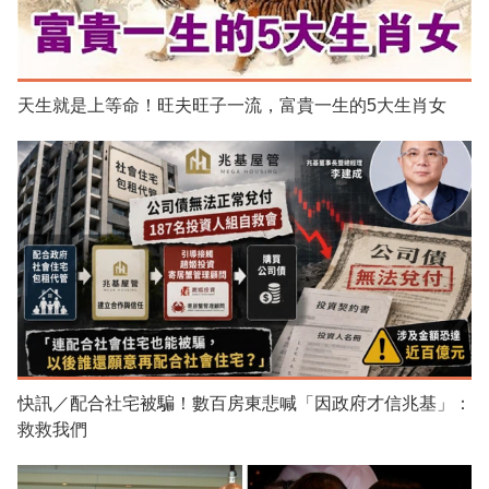
天生就是上等命！旺夫旺子一流，富貴一生的5大生肖女
快訊／配合社宅被騙！數百房東悲喊「因政府才信兆基」：
救救我們