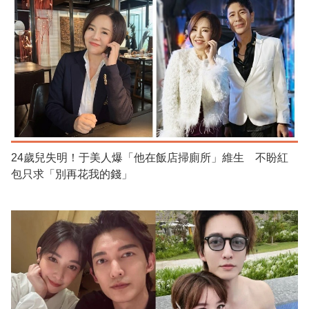
24歲兒失明！于美人爆「他在飯店掃廁所」維生 不盼紅
包只求「別再花我的錢」