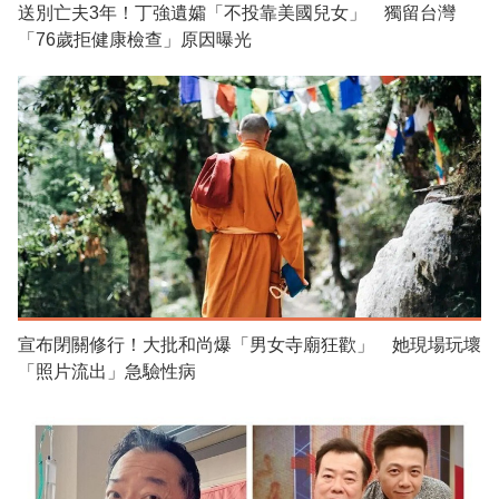
送別亡夫3年！丁強遺孀「不投靠美國兒女」 獨留台灣
「76歲拒健康檢查」原因曝光
宣布閉關修行！大批和尚爆「男女寺廟狂歡」 她現場玩壞
「照片流出」急驗性病