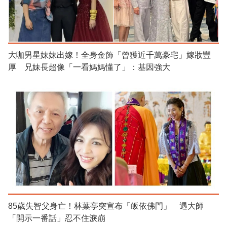
大咖男星妹妹出嫁！全身金飾「曾獲近千萬豪宅」嫁妝豐
厚 兄妹長超像「一看媽媽懂了」：基因強大
85歲失智父身亡！林葉亭突宣布「皈依佛門」 遇大師
「開示一番話」忍不住淚崩