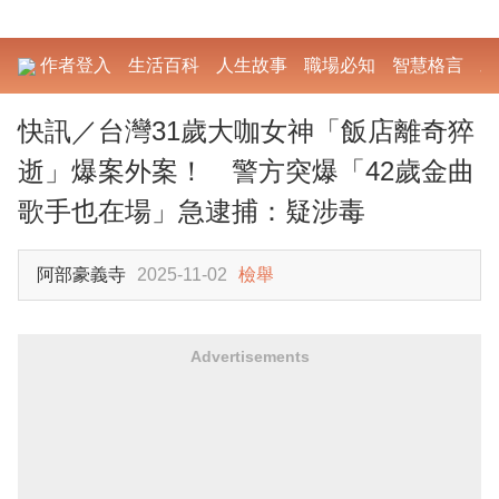
作者登入
生活百科
人生故事
職場必知
智慧格言
勵
快訊／台灣31歲大咖女神「飯店離奇猝
逝」爆案外案！ 警方突爆「42歲金曲
歌手也在場」急逮捕：疑涉毒
阿部豪義寺
2025-11-02
檢舉
Advertisements