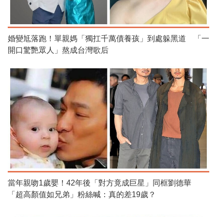
婚變尪落跑！單親媽「獨扛千萬債養孩」到處躲黑道 「一
開口驚艷眾人」熬成台灣歌后
當年親吻1歲嬰！42年後「對方竟成巨星」同框劉德華
「超高顏值如兄弟」粉絲喊：真的差19歲？