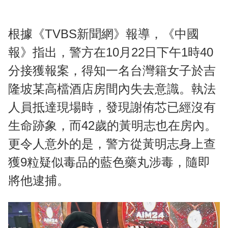
根據《TVBS新聞網》報導，《中國
報》指出，警方在10月22日下午1時40
分接獲報案，得知一名台灣籍女子於吉
隆坡某高檔酒店房間內失去意識。執法
人員抵達現場時，發現謝侑芯已經沒有
生命跡象，而42歲的黃明志也在房內。
更令人意外的是，警方從黃明志身上查
獲9粒疑似毒品的藍色藥丸涉毒，隨即
將他逮捕。