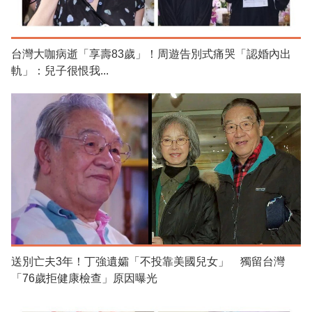
台灣大咖病逝「享壽83歲」！周遊告別式痛哭「認婚內出
軌」：兒子很恨我...
送別亡夫3年！丁強遺孀「不投靠美國兒女」 獨留台灣
「76歲拒健康檢查」原因曝光