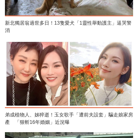
新北獨居翁過世多日！13隻愛犬「1靈性舉動護主」逼哭警
消
弟成植物人、姊猝逝！玉女歌手「遭前夫設套」騙走娘家房
產 「狠斬16年婚姻」近況曝