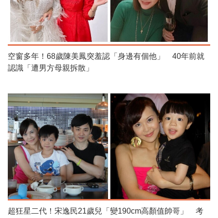
空窗多年！68歲陳美鳳突羞認「身邊有個他」 40年前就
認識「遭男方母親拆散」
超狂星二代！宋逸民21歲兒「變190cm高顏值帥哥」 考