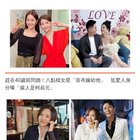
趕在40歲前閃婚！八點檔女星「宣布嫁給他」 尪驚人身
分曝「媒人是柯叔元」