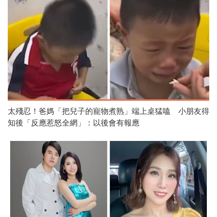
太殘忍！爸媽「把兒子的寵物煮熟」端上桌猛嗑 小朋友得
知後「反應惹怒全網」：以後會有報應