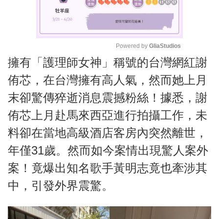
Powered by 
GliaStudios
擁有「護理師女神」稱號的台灣網紅謝
M
u
侑芯，在台灣擁有高人氣，然而她上月
t
末卻驚傳猝逝消息震撼粉絲！據悉，謝
e
侑芯上月赴馬來西亞進行拍攝工作，未
料卻在當地高級酒店客房內突然離世，
年僅31歲。然而如今案情出現驚人案外
案！竟爆出知名歌手黃明志竟也牽涉其
中，引發外界震驚。