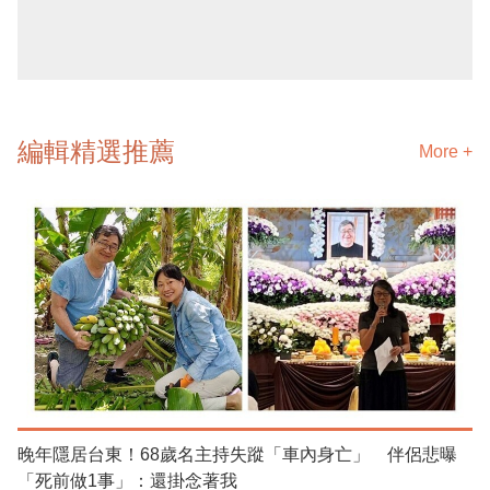
編輯精選推薦
More +
晚年隱居台東！68歲名主持失蹤「車內身亡」 伴侶悲曝
「死前做1事」：還掛念著我