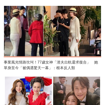
事業風光情路坎坷！77歲女神「渣夫出軌還求復合」 她
單身至今「被偶遇驚天一幕」：根本反人類