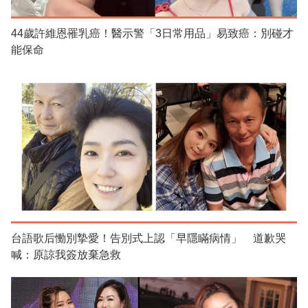
44歲許維恩罹乳癌！醫示警「3日常用品」易致癌：別碰才
能保命
台語歌后慟別摯愛！告別式上認「早隱瞞病情」 道歉哭
喊：原諒我簽放棄急救