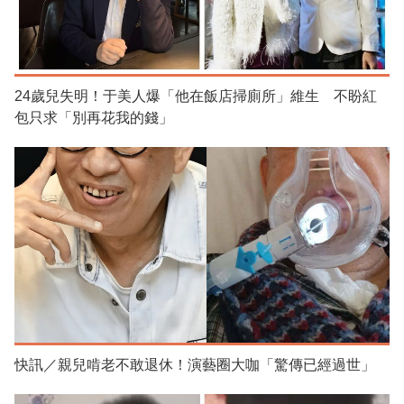
24歲兒失明！于美人爆「他在飯店掃廁所」維生 不盼紅
包只求「別再花我的錢」
快訊／親兒啃老不敢退休！演藝圈大咖「驚傳已經過世」