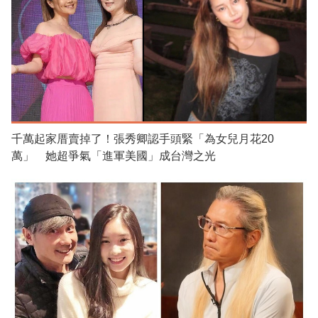
千萬起家厝賣掉了！張秀卿認手頭緊「為女兒月花20
萬」 她超爭氣「進軍美國」成台灣之光