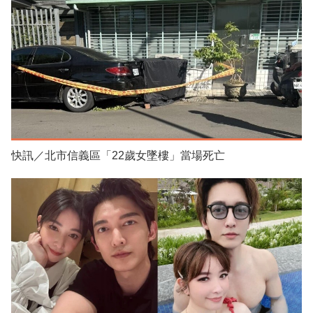
快訊／北市信義區「22歲女墜樓」當場死亡