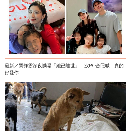
最新／賈靜雯深夜慟曝「她已離世」 淚PO合照喊：真的
好愛你...