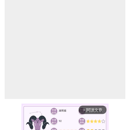
閱讀文章
arrow_forward_ios