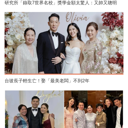
研究所「錄取7世界名校」獎學金額太驚人：又帥又聰明
台玻長子輕生亡！娶「最美老闆」不到2年