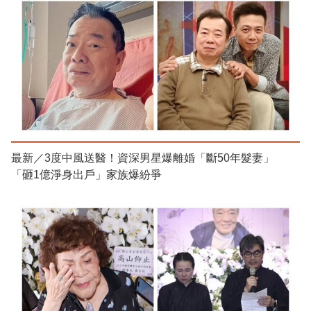
最新／3度中風送醫！資深男星爆離婚「斷50年髮妻」
「砸1億淨身出戶」家族爆紛爭