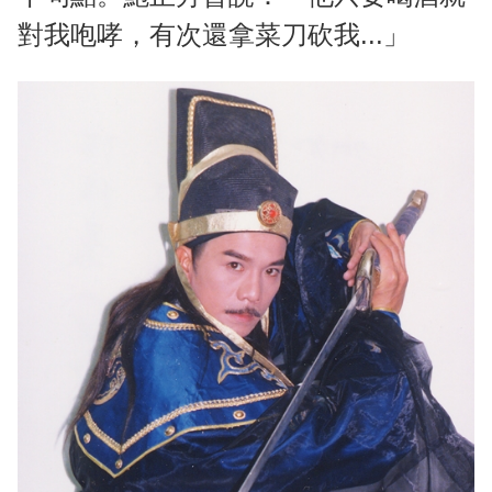
對我咆哮，有次還拿菜刀砍我...」