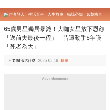
作者登入
生活百科
人生故事
職場必知
智慧格言
勵
65歲男星獨居暴斃！大咖女星放下恩怨
「送前夫最後一程」 昔遭動手6年嘆
「死者為大」
不要問我吃什麼
2025-03-18
檢舉
Advertisements