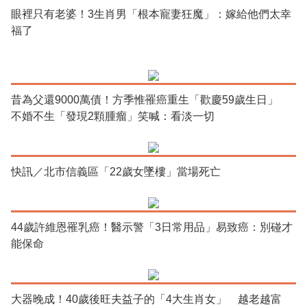
眼裡只有老婆！3生肖男「根本寵妻狂魔」：嫁給他們太幸
福了
昔為父還9000萬債！方季惟罹癌重生「歡慶59歲生日」
不婚不生「發現2顆腫瘤」笑喊：看淡一切
快訊／北市信義區「22歲女墜樓」當場死亡
44歲許維恩罹乳癌！醫示警「3日常用品」易致癌：別碰才
能保命
大器晚成！40歲後旺夫益子的「4大生肖女」 越老越富