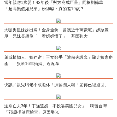
當年親吻1歲嬰！42年後「對方竟成巨星」同框劉德華
「超高顏值如兄弟」粉絲喊：真的差19歲？
大咖男星妹妹出嫁！全身金飾「曾獲近千萬豪宅」嫁妝豐
厚 兄妹長超像「一看媽媽懂了」：基因強大
弟成植物人、姊猝逝！玉女歌手「遭前夫設套」騙走娘家房
產 「狠斬16年婚姻」近況曝
快訊／親兒啃老不敢退休！演藝圈大咖「驚傳已經過世」
送別亡夫3年！丁強遺孀「不投靠美國兒女」 獨留台灣
「76歲拒健康檢查」原因曝光