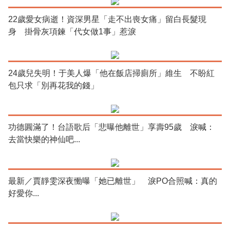
22歲愛女病逝！資深男星「走不出喪女痛」留白長髮現
身 掛骨灰項鍊「代女做1事」惹淚
24歲兒失明！于美人爆「他在飯店掃廁所」維生 不盼紅
包只求「別再花我的錢」
功德圓滿了！台語歌后「悲曝他離世」享壽95歲 淚喊：
去當快樂的神仙吧...
最新／賈靜雯深夜慟曝「她已離世」 淚PO合照喊：真的
好愛你...