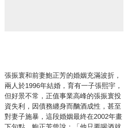
張振寰和前妻鮑正芳的婚姻充滿波折，
兩人於1996年結婚，育有一子張熙宇，
但好景不常，正值事業高峰的張振寰投
資失利，因債務纏身而酗酒成性，甚至
對妻子施暴，這段婚姻最終在2002年畫
下句點。鮑正芳曾說：「他只要喝酒就