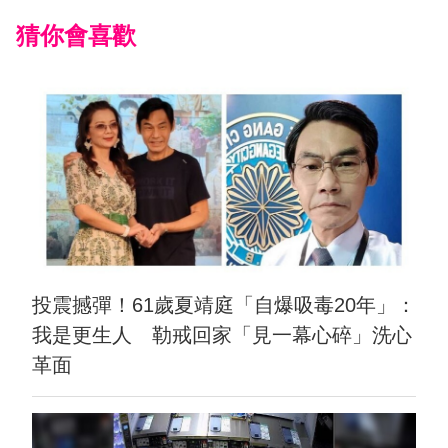
猜你會喜歡
投震撼彈！61歲夏靖庭「自爆吸毒20年」：
我是更生人 勒戒回家「見一幕心碎」洗心
革面