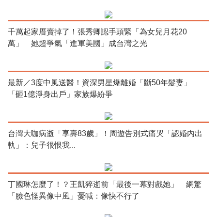
千萬起家厝賣掉了！張秀卿認手頭緊「為女兒月花20
萬」 她超爭氣「進軍美國」成台灣之光
最新／3度中風送醫！資深男星爆離婚「斷50年髮妻」
「砸1億淨身出戶」家族爆紛爭
台灣大咖病逝「享壽83歲」！周遊告別式痛哭「認婚內出
軌」：兒子很恨我...
丁國琳怎麼了！？王凱猝逝前「最後一幕對戲她」 網驚
「臉色怪異像中風」憂喊：像快不行了