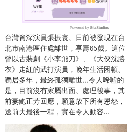
Powered by 
GliaStudios
台灣資深演員張振寰、日前被發現在台
M
u
北市南港區住處離世，享壽65歲。這位
t
曾以古裝劇《小李飛刀》、《大俠沈勝
e
衣》走紅的武打演員，晚年生活困頓、
獨居多年，最終孤獨離世...令人唏噓的
是，目前沒有家屬出面、處理後事，其
前妻鮑正芳回應，願意放下所有恩怨，
送前夫最後一程，實在令人動容...