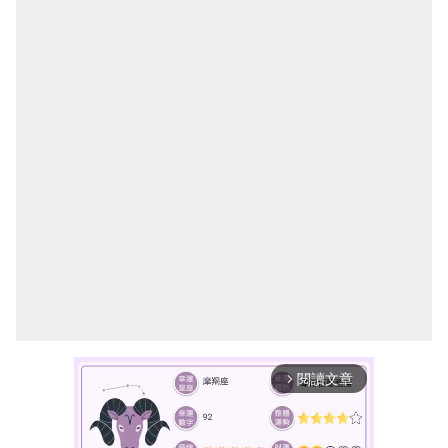
閱讀文章
arrow_forward_ios