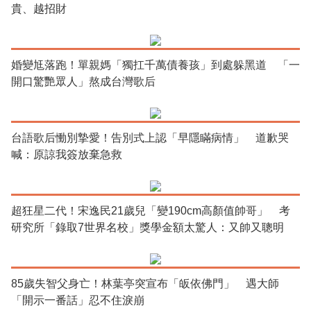
貴、越招財
婚變尪落跑！單親媽「獨扛千萬債養孩」到處躲黑道 「一
開口驚艷眾人」熬成台灣歌后
台語歌后慟別摯愛！告別式上認「早隱瞞病情」 道歉哭
喊：原諒我簽放棄急救
超狂星二代！宋逸民21歲兒「變190cm高顏值帥哥」 考
研究所「錄取7世界名校」獎學金額太驚人：又帥又聰明
85歲失智父身亡！林葉亭突宣布「皈依佛門」 遇大師
「開示一番話」忍不住淚崩