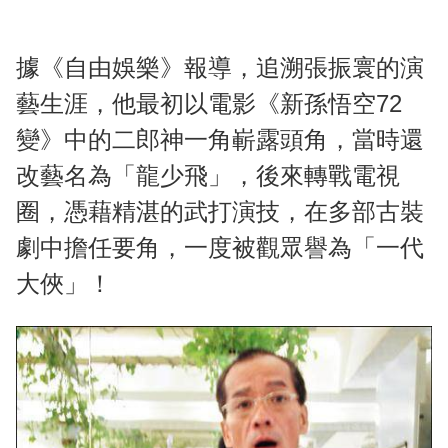
據《自由娛樂》報導，追溯張振寰的演
藝生涯，他最初以電影《新孫悟空72
變》中的二郎神一角嶄露頭角，當時還
改藝名為「龍少飛」，後來轉戰電視
圈，憑藉精湛的武打演技，在多部古裝
劇中擔任要角，一度被觀眾譽為「一代
大俠」！