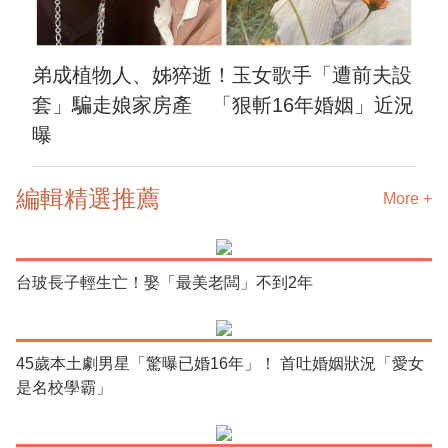
弟成植物人、姊猝逝！玉女歌手「遭前夫設
套」騙走娘家房產 「狠斬16年婚姻」近況
曝
編輯精選推薦
More +
台玻長子輕生亡！娶「最美老闆」不到2年
45歲本土劇男星「驚曝已婚16年」！ 首吐婚姻狀況「愛女
是名校學霸」