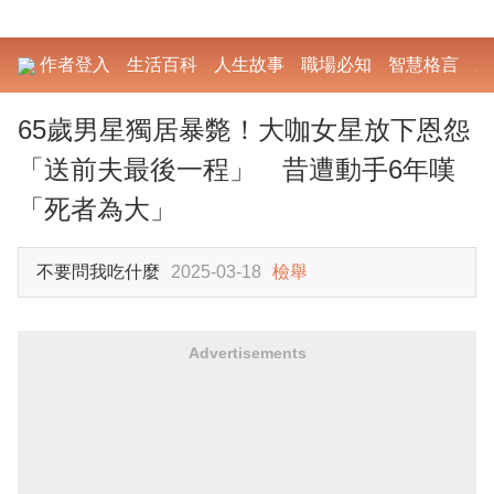
作者登入
生活百科
人生故事
職場必知
智慧格言
勵
65歲男星獨居暴斃！大咖女星放下恩怨
「送前夫最後一程」 昔遭動手6年嘆
「死者為大」
不要問我吃什麼
2025-03-18
檢舉
Advertisements