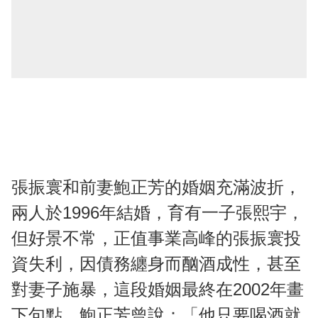
張振寰和前妻鮑正芳的婚姻充滿波折，
兩人於1996年結婚，育有一子張熙宇，
但好景不常，正值事業高峰的張振寰投
資失利，因債務纏身而酗酒成性，甚至
對妻子施暴，這段婚姻最終在2002年畫
下句點。鮑正芳曾說：「他只要喝酒就