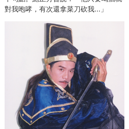
對我咆哮，有次還拿菜刀砍我...」