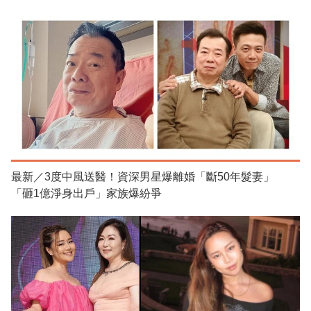
最新／3度中風送醫！資深男星爆離婚「斷50年髮妻」
「砸1億淨身出戶」家族爆紛爭