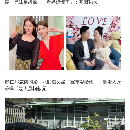
厚 兄妹長超像「一看媽媽懂了」：基因強大
趕在40歲前閃婚！八點檔女星「宣布嫁給他」 尪驚人身
分曝「媒人是柯叔元」