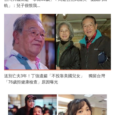
軌」：兒子很恨我...
送別亡夫3年！丁強遺孀「不投靠美國兒女」 獨留台灣
「76歲拒健康檢查」原因曝光