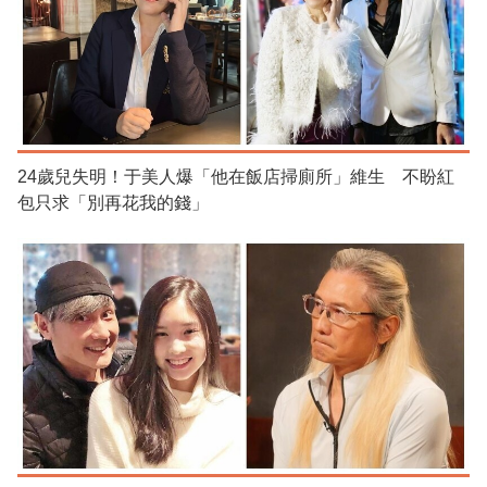
24歲兒失明！于美人爆「他在飯店掃廁所」維生 不盼紅
包只求「別再花我的錢」