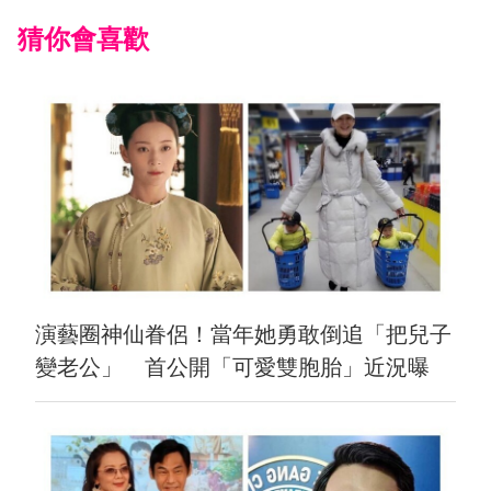
猜你會喜歡
演藝圈神仙眷侶！當年她勇敢倒追「把兒子
變老公」 首公開「可愛雙胞胎」近況曝