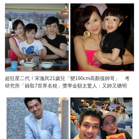
超狂星二代！宋逸民21歲兒「變190cm高顏值帥哥」 考
研究所「錄取7世界名校」獎學金額太驚人：又帥又聰明