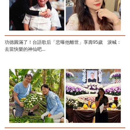
功德圓滿了！台語歌后「悲曝他離世」享壽95歲 淚喊：
去當快樂的神仙吧...