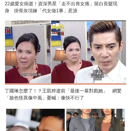
22歲愛女病逝！資深男星「走不出喪女痛」留白長髮現
身 掛骨灰項鍊「代女做1事」惹淚
丁國琳怎麼了！？王凱猝逝前「最後一幕對戲她」 網驚
「臉色怪異像中風」憂喊：像快不行了