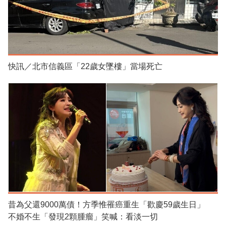
快訊／北市信義區「22歲女墜樓」當場死亡
昔為父還9000萬債！方季惟罹癌重生「歡慶59歲生日」
不婚不生「發現2顆腫瘤」笑喊：看淡一切