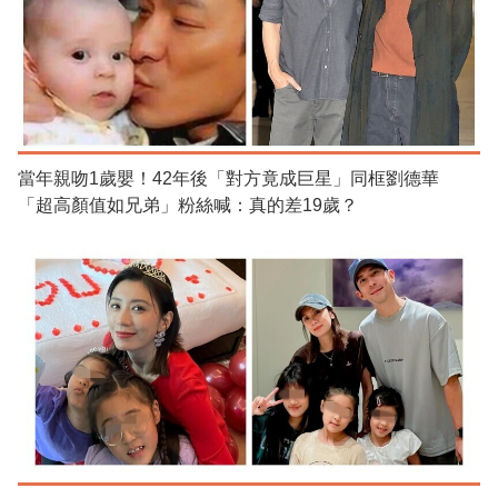
當年親吻1歲嬰！42年後「對方竟成巨星」同框劉德華
「超高顏值如兄弟」粉絲喊：真的差19歲？