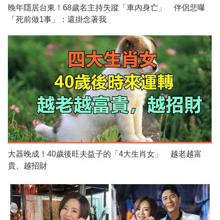
晚年隱居台東！68歲名主持失蹤「車內身亡」 伴侶悲曝
「死前做1事」：還掛念著我
大器晚成！40歲後旺夫益子的「4大生肖女」 越老越富
貴、越招財