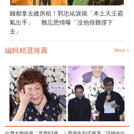
錢都拿去繳房租！郭忠祐淚揭「本土天王霸
氣出手」 難忘恩情曝「沒他很難撐下
去」
編輯精選推薦
More +
台灣大咖病逝「享壽83歲」！周遊告別式痛哭「認婚內出