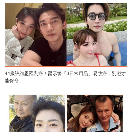
44歲許維恩罹乳癌！醫示警「3日常用品」易致癌：別碰才
能保命