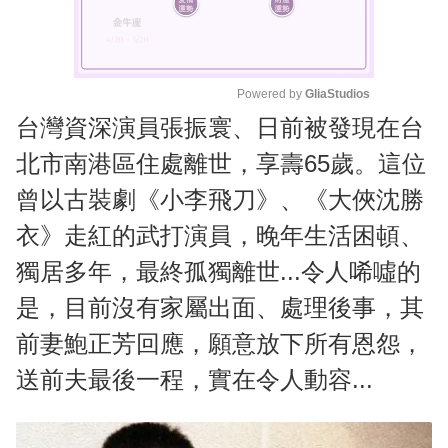
Powered by 
GliaStudios
台灣資深演員張振寰、日前被發現在台
M
u
北市南港區住處離世，享壽65歲。這位
t
曾以古裝劇《小李飛刀》、《大俠沈勝
e
衣》走紅的武打演員，晚年生活困頓、
獨居多年，最終孤獨離世...令人唏噓的
是，目前沒有家屬出面、處理後事，其
前妻鮑正芳回應，願意放下所有恩怨，
送前夫最後一程，實在令人動容...