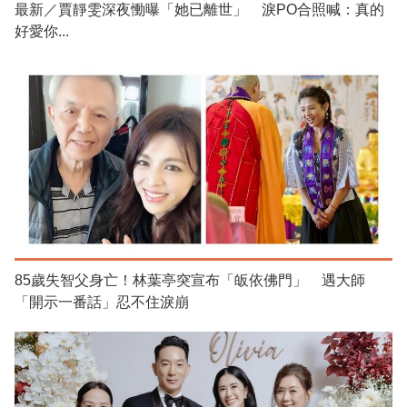
最新／賈靜雯深夜慟曝「她已離世」 淚PO合照喊：真的
好愛你...
85歲失智父身亡！林葉亭突宣布「皈依佛門」 遇大師
「開示一番話」忍不住淚崩