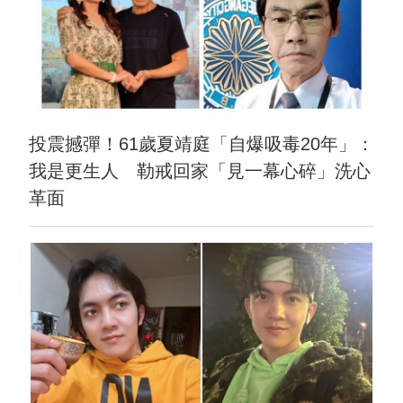
投震撼彈！61歲夏靖庭「自爆吸毒20年」：
我是更生人 勒戒回家「見一幕心碎」洗心
革面