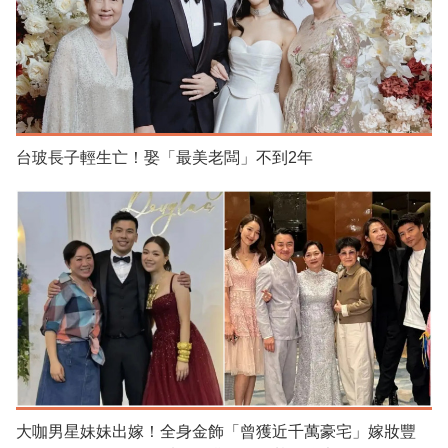
台玻長子輕生亡！娶「最美老闆」不到2年
大咖男星妹妹出嫁！全身金飾「曾獲近千萬豪宅」嫁妝豐