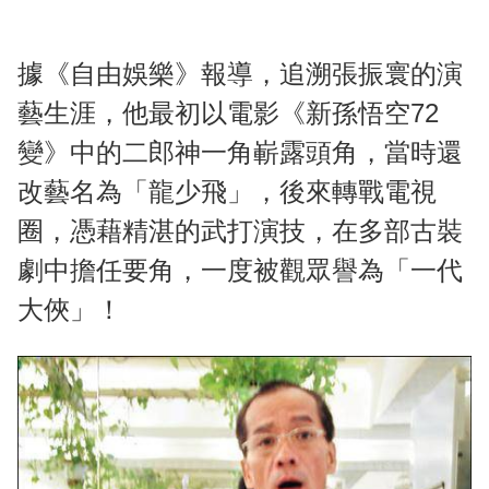
據《自由娛樂》報導，追溯張振寰的演
藝生涯，他最初以電影《新孫悟空72
變》中的二郎神一角嶄露頭角，當時還
改藝名為「龍少飛」，後來轉戰電視
圈，憑藉精湛的武打演技，在多部古裝
劇中擔任要角，一度被觀眾譽為「一代
大俠」！