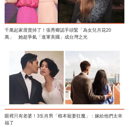
千萬起家厝賣掉了！張秀卿認手頭緊「為女兒月花20
萬」 她超爭氣「進軍美國」成台灣之光
眼裡只有老婆！3生肖男「根本寵妻狂魔」：嫁給他們太幸
福了