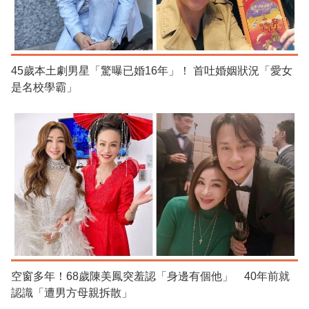
45歲本土劇男星「驚曝已婚16年」！ 首吐婚姻狀況「愛女
是名校學霸」
空窗多年！68歲陳美鳳突羞認「身邊有個他」 40年前就
認識「遭男方母親拆散」