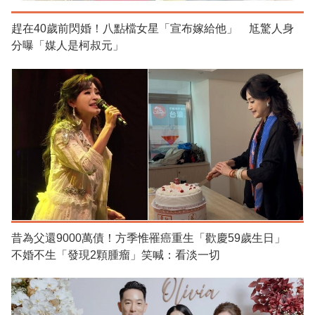
趕在40歲前閃婚！八點檔女星「宣布嫁給他」 尪驚人身
分曝「媒人是柯叔元」
昔為父還9000萬債！方季惟罹癌重生「歡慶59歲生日」
不婚不生「發現2顆腫瘤」笑喊：看淡一切