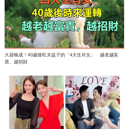
大器晚成！40歲後旺夫益子的「4大生肖女」 越老越富
貴、越招財