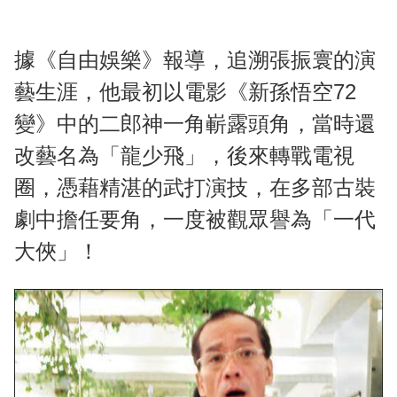
據《自由娛樂》報導，追溯張振寰的演
藝生涯，他最初以電影《新孫悟空72
變》中的二郎神一角嶄露頭角，當時還
改藝名為「龍少飛」，後來轉戰電視
圈，憑藉精湛的武打演技，在多部古裝
劇中擔任要角，一度被觀眾譽為「一代
大俠」！