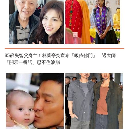
85歲失智父身亡！林葉亭突宣布「皈依佛門」 遇大師
「開示一番話」忍不住淚崩