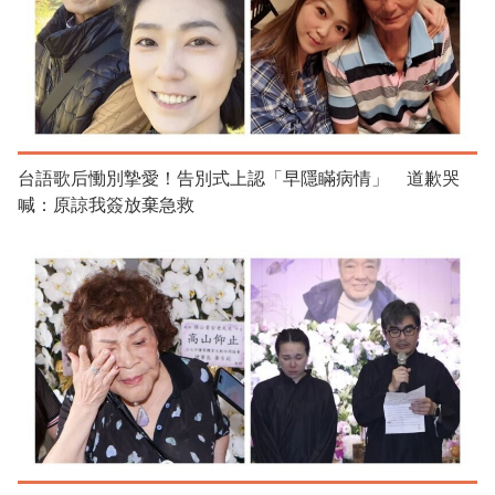
台語歌后慟別摯愛！告別式上認「早隱瞞病情」 道歉哭
喊：原諒我簽放棄急救