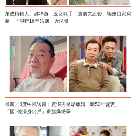
弟成植物人、姊猝逝！玉女歌手「遭前夫設套」騙走娘家房
產 「狠斬16年婚姻」近況曝
最新／3度中風送醫！資深男星爆離婚「斷50年髮妻」
「砸1億淨身出戶」家族爆紛爭