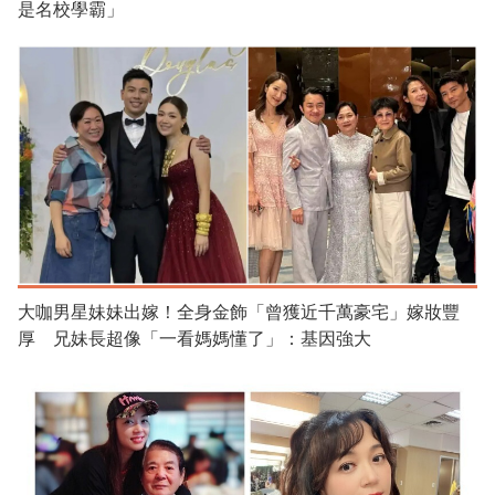
是名校學霸」
大咖男星妹妹出嫁！全身金飾「曾獲近千萬豪宅」嫁妝豐
厚 兄妹長超像「一看媽媽懂了」：基因強大