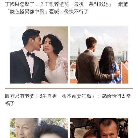
丁國琳怎麼了！？王凱猝逝前「最後一幕對戲她」 網驚
「臉色怪異像中風」憂喊：像快不行了
眼裡只有老婆！3生肖男「根本寵妻狂魔」：嫁給他們太幸
福了