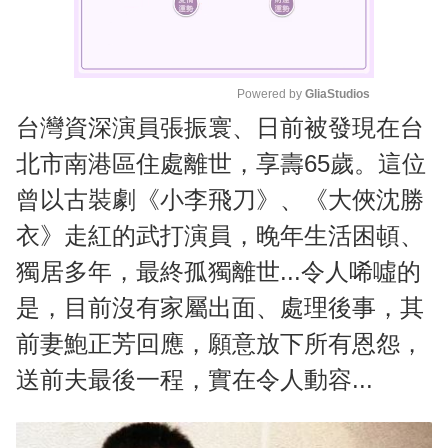
Powered by 
GliaStudios
台灣資深演員張振寰、日前被發現在台
M
u
北市南港區住處離世，享壽65歲。這位
t
曾以古裝劇《小李飛刀》、《大俠沈勝
e
衣》走紅的武打演員，晚年生活困頓、
獨居多年，最終孤獨離世...令人唏噓的
是，目前沒有家屬出面、處理後事，其
前妻鮑正芳回應，願意放下所有恩怨，
送前夫最後一程，實在令人動容...