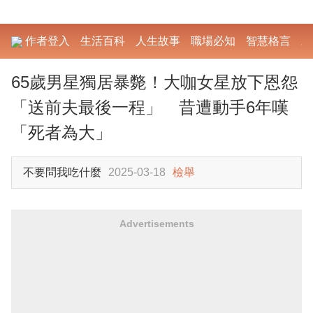
作者登入
生活百科
人生故事
職場必知
智慧格言
勵
65歲男星獨居暴斃！大咖女星放下恩怨
「送前夫最後一程」 昔遭動手6年嘆
「死者為大」
不要問我吃什麼
2025-03-18
檢舉
Advertisements