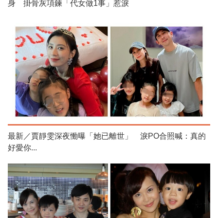
身 掛骨灰項鍊「代女做1事」惹淚
最新／賈靜雯深夜慟曝「她已離世」 淚PO合照喊：真的
好愛你...