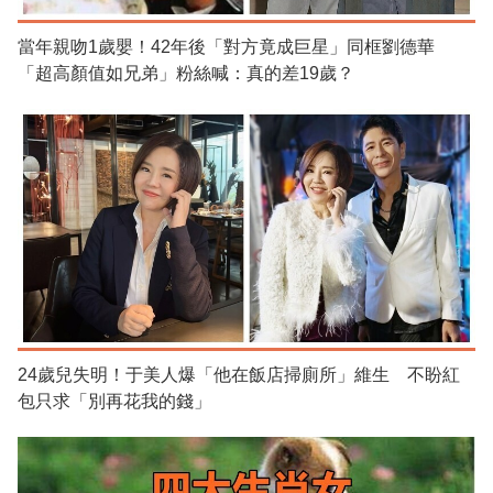
當年親吻1歲嬰！42年後「對方竟成巨星」同框劉德華
「超高顏值如兄弟」粉絲喊：真的差19歲？
24歲兒失明！于美人爆「他在飯店掃廁所」維生 不盼紅
包只求「別再花我的錢」