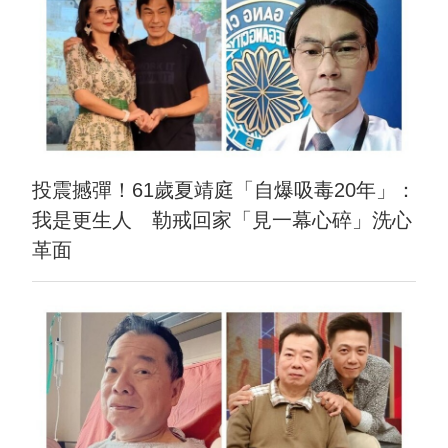
投震撼彈！61歲夏靖庭「自爆吸毒20年」：
我是更生人 勒戒回家「見一幕心碎」洗心
革面