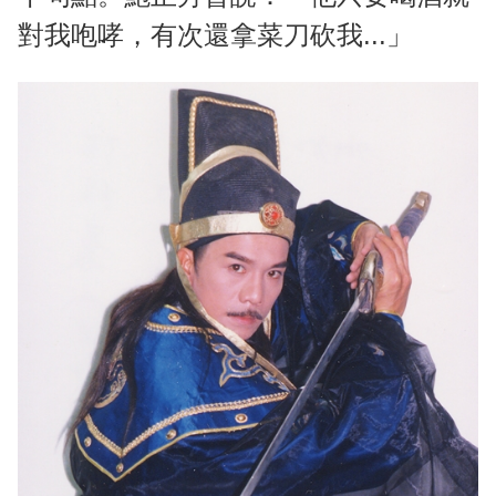
對我咆哮，有次還拿菜刀砍我...」