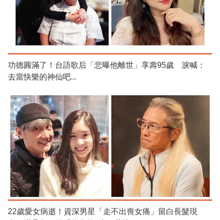
功德圓滿了！台語歌后「悲曝他離世」享壽95歲 淚喊：
去當快樂的神仙吧...
22歲愛女病逝！資深男星「走不出喪女痛」留白長髮現