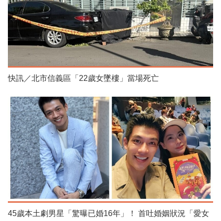
快訊／北市信義區「22歲女墜樓」當場死亡
45歲本土劇男星「驚曝已婚16年」！ 首吐婚姻狀況「愛女