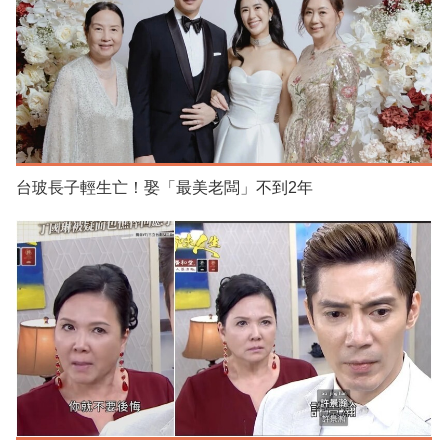
台玻長子輕生亡！娶「最美老闆」不到2年