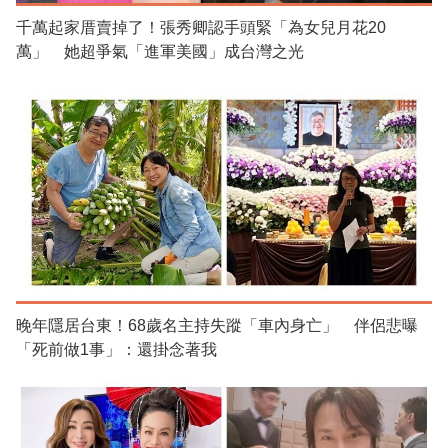
千萬起家厝賣掉了！張秀卿認手頭緊「為女兒月花20
萬」 她超爭氣「進軍美國」成台灣之光
晚年隱居台東！68歲名主持失蹤「車內身亡」 伴侶悲曝
「死前做1事」：還掛念著我