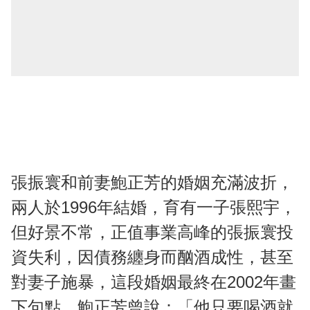
張振寰和前妻鮑正芳的婚姻充滿波折，
兩人於1996年結婚，育有一子張熙宇，
但好景不常，正值事業高峰的張振寰投
資失利，因債務纏身而酗酒成性，甚至
對妻子施暴，這段婚姻最終在2002年畫
下句點。鮑正芳曾說：「他只要喝酒就