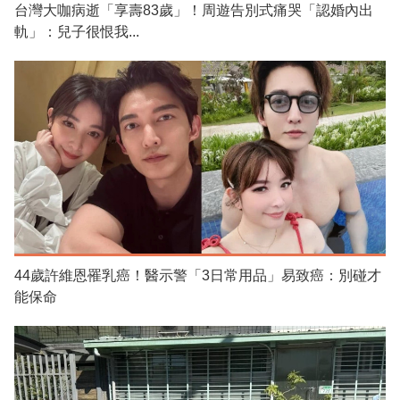
台灣大咖病逝「享壽83歲」！周遊告別式痛哭「認婚內出
軌」：兒子很恨我...
44歲許維恩罹乳癌！醫示警「3日常用品」易致癌：別碰才
能保命