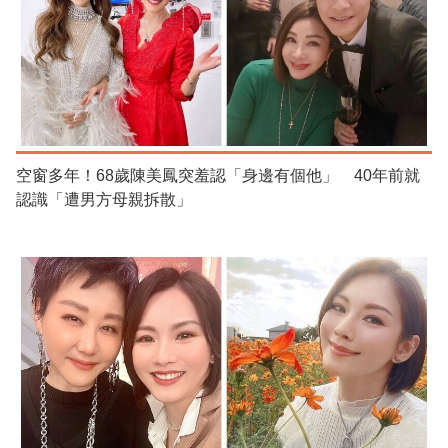
空窗多年！68歲陳美鳳突羞認「身邊有個他」 40年前就
認識「遭男方母親拆散」