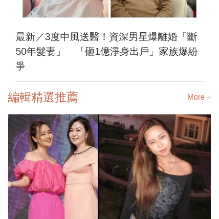
最新／3度中風送醫！資深男星爆離婚「斷
50年髮妻」 「砸1億淨身出戶」家族爆紛
爭
編輯精選推薦
More +