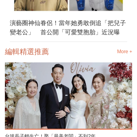
演藝圈神仙眷侶！當年她勇敢倒追「把兒子
變老公」 首公開「可愛雙胞胎」近況曝
編輯精選推薦
More +
台玻長子輕生亡！娶「最美老闆」不到2年