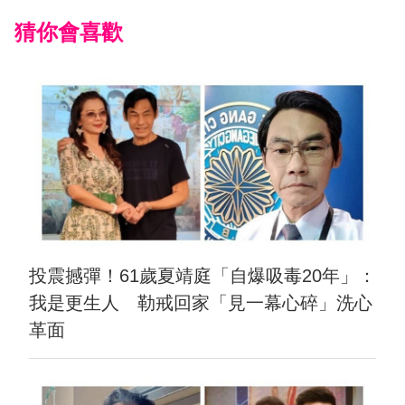
猜你會喜歡
投震撼彈！61歲夏靖庭「自爆吸毒20年」：
我是更生人 勒戒回家「見一幕心碎」洗心
革面