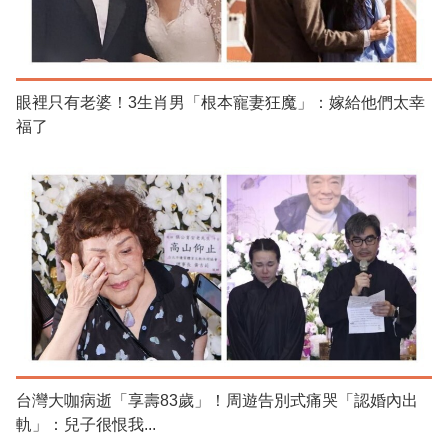
眼裡只有老婆！3生肖男「根本寵妻狂魔」：嫁給他們太幸
福了
台灣大咖病逝「享壽83歲」！周遊告別式痛哭「認婚內出
軌」：兒子很恨我...