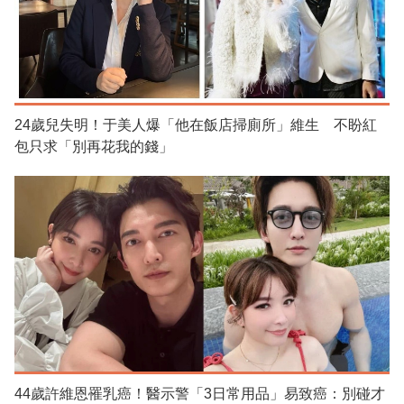
24歲兒失明！于美人爆「他在飯店掃廁所」維生 不盼紅
包只求「別再花我的錢」
44歲許維恩罹乳癌！醫示警「3日常用品」易致癌：別碰才