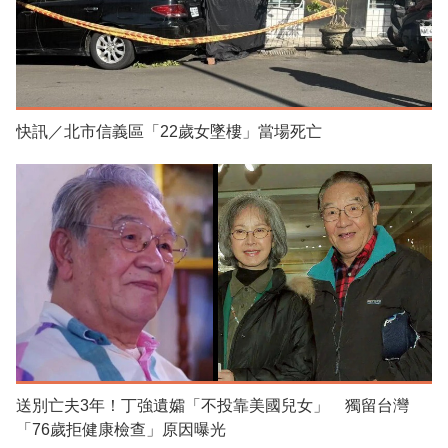
快訊／北市信義區「22歲女墜樓」當場死亡
送別亡夫3年！丁強遺孀「不投靠美國兒女」 獨留台灣
「76歲拒健康檢查」原因曝光