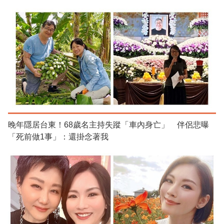
晚年隱居台東！68歲名主持失蹤「車內身亡」 伴侶悲曝
「死前做1事」：還掛念著我