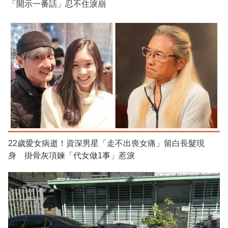
「開示一番話」忍不住淚崩
22歲愛女病逝！資深男星「走不出喪女痛」留白長髮現
身 掛骨灰項鍊「代女做1事」惹淚