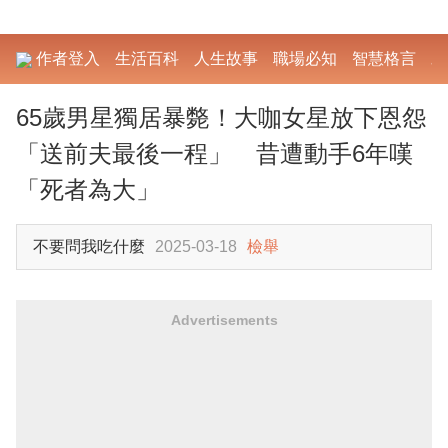
作者登入
生活百科
人生故事
職場必知
智慧格言
勵
65歲男星獨居暴斃！大咖女星放下恩怨
「送前夫最後一程」 昔遭動手6年嘆
「死者為大」
不要問我吃什麼
2025-03-18
檢舉
Advertisements