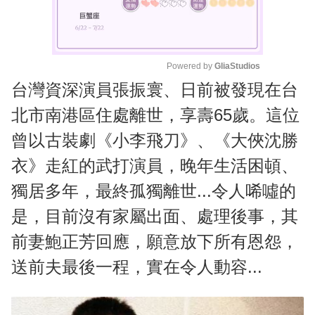
Powered by 
GliaStudios
台灣資深演員張振寰、日前被發現在台
M
u
北市南港區住處離世，享壽65歲。這位
t
曾以古裝劇《小李飛刀》、《大俠沈勝
e
衣》走紅的武打演員，晚年生活困頓、
獨居多年，最終孤獨離世...令人唏噓的
是，目前沒有家屬出面、處理後事，其
前妻鮑正芳回應，願意放下所有恩怨，
送前夫最後一程，實在令人動容...