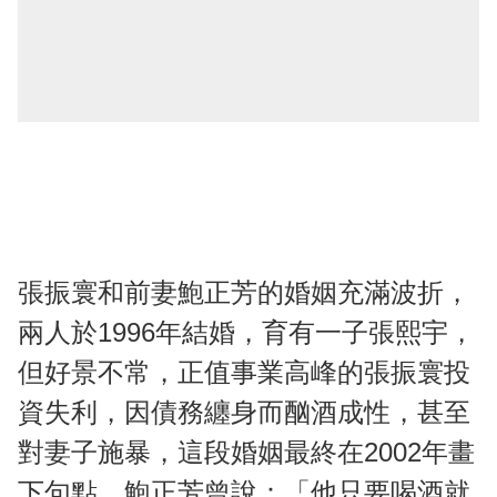
張振寰和前妻鮑正芳的婚姻充滿波折，
兩人於1996年結婚，育有一子張熙宇，
但好景不常，正值事業高峰的張振寰投
資失利，因債務纏身而酗酒成性，甚至
對妻子施暴，這段婚姻最終在2002年畫
下句點。鮑正芳曾說：「他只要喝酒就