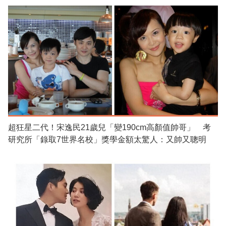
超狂星二代！宋逸民21歲兒「變190cm高顏值帥哥」 考
研究所「錄取7世界名校」獎學金額太驚人：又帥又聰明