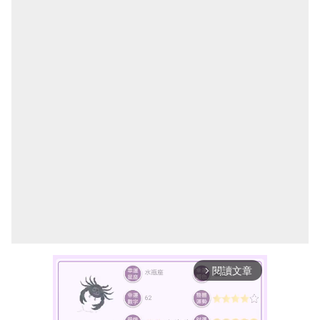
閱讀文章
arrow_forward_ios