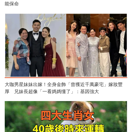
能保命
大咖男星妹妹出嫁！全身金飾「曾獲近千萬豪宅」嫁妝豐
厚 兄妹長超像「一看媽媽懂了」：基因強大