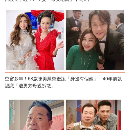
空窗多年！68歲陳美鳳突羞認「身邊有個他」 40年前就
認識「遭男方母親拆散」