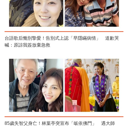
台語歌后慟別摯愛！告別式上認「早隱瞞病情」 道歉哭
喊：原諒我簽放棄急救
85歲失智父身亡！林葉亭突宣布「皈依佛門」 遇大師