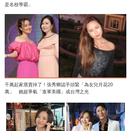
是名校學霸」
千萬起家厝賣掉了！張秀卿認手頭緊「為女兒月花20
萬」 她超爭氣「進軍美國」成台灣之光