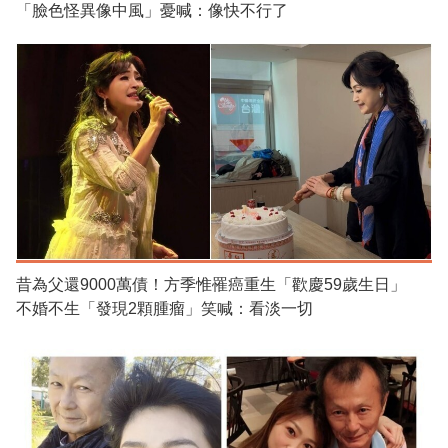
「臉色怪異像中風」憂喊：像快不行了
昔為父還9000萬債！方季惟罹癌重生「歡慶59歲生日」
不婚不生「發現2顆腫瘤」笑喊：看淡一切