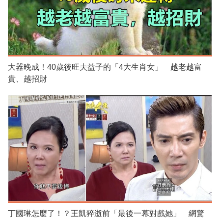
大器晚成！40歲後旺夫益子的「4大生肖女」 越老越富
貴、越招財
丁國琳怎麼了！？王凱猝逝前「最後一幕對戲她」 網驚