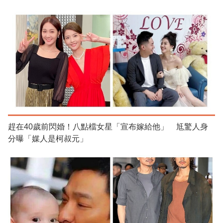
趕在40歲前閃婚！八點檔女星「宣布嫁給他」 尪驚人身
分曝「媒人是柯叔元」