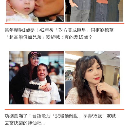
當年親吻1歲嬰！42年後「對方竟成巨星」同框劉德華
「超高顏值如兄弟」粉絲喊：真的差19歲？
功德圓滿了！台語歌后「悲曝他離世」享壽95歲 淚喊：
去當快樂的神仙吧...