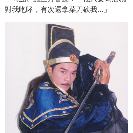
對我咆哮，有次還拿菜刀砍我...」