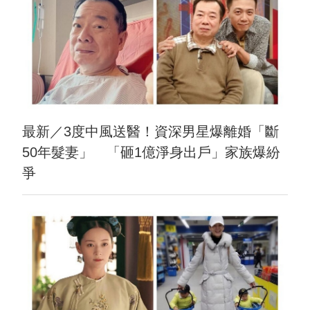
最新／3度中風送醫！資深男星爆離婚「斷
50年髮妻」 「砸1億淨身出戶」家族爆紛
爭