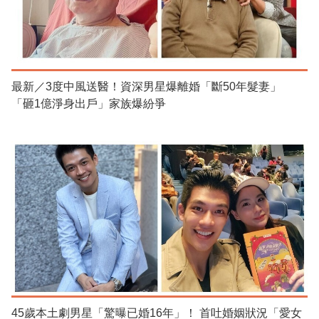
最新／3度中風送醫！資深男星爆離婚「斷50年髮妻」
「砸1億淨身出戶」家族爆紛爭
45歲本土劇男星「驚曝已婚16年」！ 首吐婚姻狀況「愛女