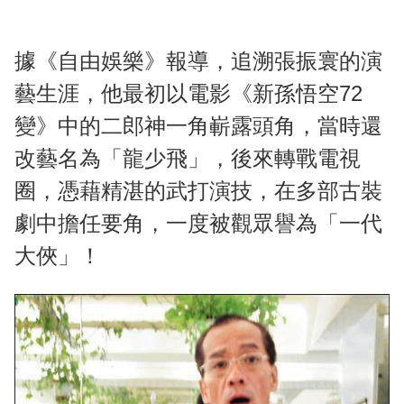
據《自由娛樂》報導，追溯張振寰的演
藝生涯，他最初以電影《新孫悟空72
變》中的二郎神一角嶄露頭角，當時還
改藝名為「龍少飛」，後來轉戰電視
圈，憑藉精湛的武打演技，在多部古裝
劇中擔任要角，一度被觀眾譽為「一代
大俠」！