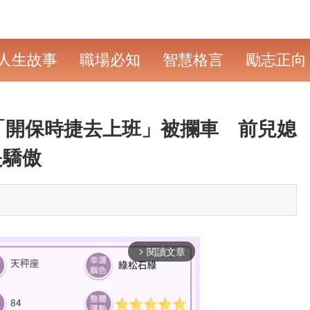
人生故事
職場必知
智慧格言
勵志正向
「開保時捷去上班」被攔車 前兒媳
是驕傲
閱讀文章
arrow_forward_ios