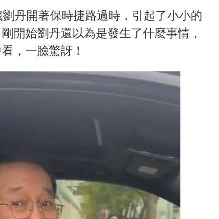
歲劉丹開著保時捷路過時，引起了小小的
。剛開始劉丹還以為是發生了什麼事情，
中看，一臉驚訝！