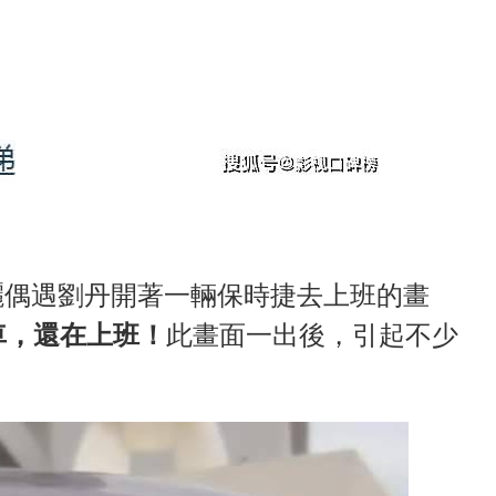
曬偶遇劉丹開著一輛保時捷去上班的畫
車，還在上班！
此畫面一出後，引起不少