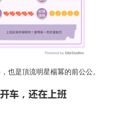
Powered by 
GliaStudios
M
爸，也是頂流明星楊冪的前公公。
u
t
e