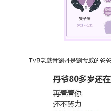
TVB老戲骨劉丹是劉愷威的爸