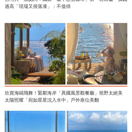
過高「現場又很落漆」：不值得
欣賞海鷗飛舞！緊鄰海岸「異國風景觀餐廳」視野太絕美
太陽照耀「宛如星星沈入水中」戶外座位美翻