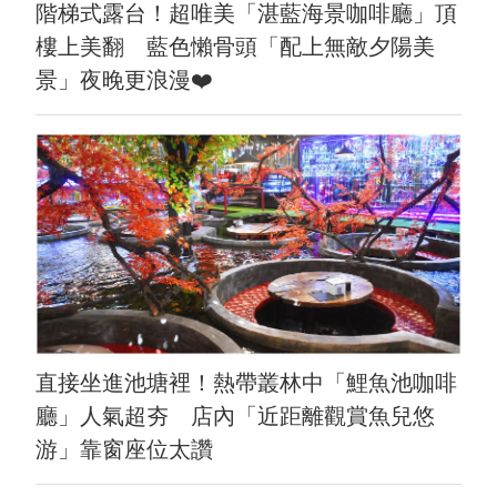
階梯式露台！超唯美「湛藍海景咖啡廳」頂
樓上美翻 藍色懶骨頭「配上無敵夕陽美
景」夜晚更浪漫❤️
直接坐進池塘裡！熱帶叢林中「鯉魚池咖啡
廳」人氣超夯 店內「近距離觀賞魚兒悠
游」靠窗座位太讚