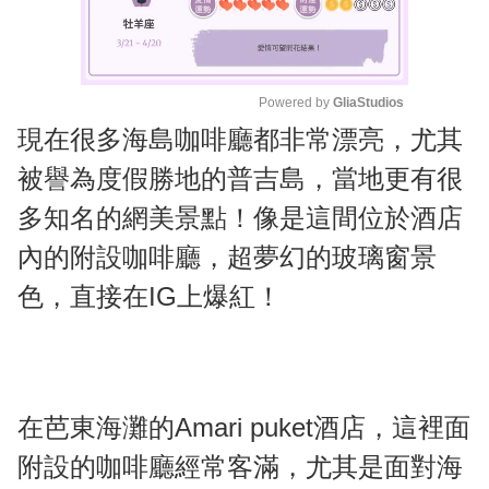
Powered by 
GliaStudios
現在很多海島咖啡廳都非常漂亮，尤其
M
u
被譽為度假勝地的普吉島，當地更有很
t
多知名的網美景點！像是這間位於酒店
e
內的附設咖啡廳，超夢幻的玻璃窗景
色，直接在IG上爆紅！
在芭東海灘的Amari puket酒店，這裡面
附設的咖啡廳經常客滿，尤其是面對海