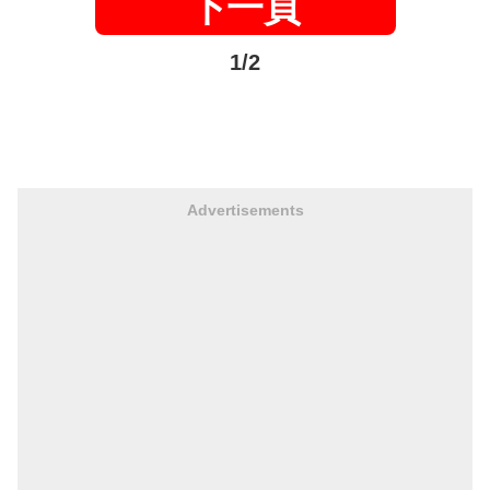
下一頁
1/2
Advertisements