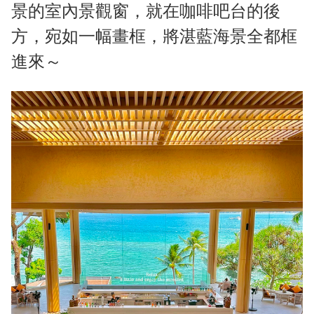
景的室內景觀窗，就在咖啡吧台的後
方，宛如一幅畫框，將湛藍海景全都框
進來～