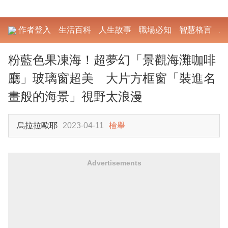
作者登入
生活百科
人生故事
職場必知
智慧格言
勵
粉藍色果凍海！超夢幻「景觀海灘咖啡
廳」玻璃窗超美 大片方框窗「裝進名
畫般的海景」視野太浪漫
烏拉拉歐耶
2023-04-11
檢舉
Advertisements