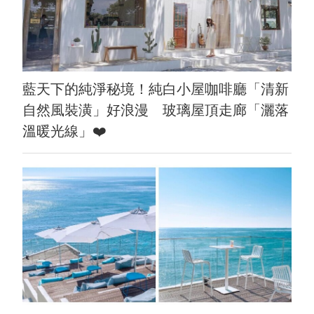
藍天下的純淨秘境！純白小屋咖啡廳「清新
自然風裝潢」好浪漫 玻璃屋頂走廊「灑落
溫暖光線」❤️