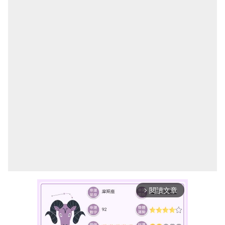
閱讀文章
arrow_forward_ios