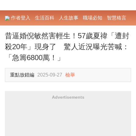
作者登入
生活百科
人生故事
職場必知
智慧格言
勵
昔逼婚倪敏然害輕生！57歲夏禕「遭封
殺20年」現身了 驚人近況曝光苦喊：
「急籌6800萬！」
重點放錯編
2025-09-27
檢舉
Advertisements