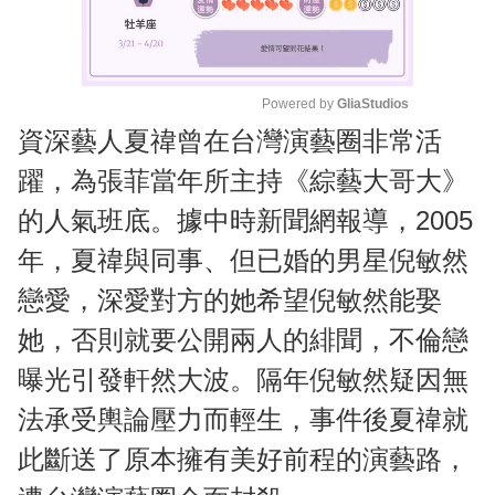
Powered by 
GliaStudios
資深藝人夏禕曾在台灣演藝圈非常活
M
u
躍，為張菲當年所主持《綜藝大哥大》
t
的人氣班底。據中時新聞網報導，2005
e
年，夏禕與同事、但已婚的男星倪敏然
戀愛，深愛對方的她希望倪敏然能娶
她，否則就要公開兩人的緋聞，不倫戀
曝光引發軒然大波。隔年倪敏然疑因無
法承受輿論壓力而輕生，事件後夏禕就
此斷送了原本擁有美好前程的演藝路，