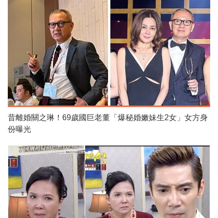
昔離婚關之琳！69歲國巨老董「爆秘婚嫩妹生2女」女方身
份曝光