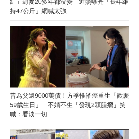
紅」封麥20多年都沒變 近照曝光「長年維
持47公斤」網喊太強
昔為父還9000萬債！方季惟罹癌重生「歡慶
59歲生日」 不婚不生「發現2顆腫瘤」笑
喊：看淡一切