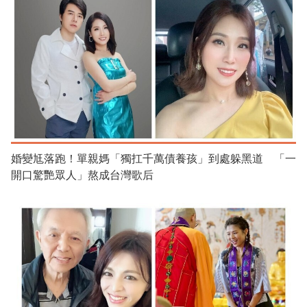
婚變尪落跑！單親媽「獨扛千萬債養孩」到處躲黑道 「一
開口驚艷眾人」熬成台灣歌后