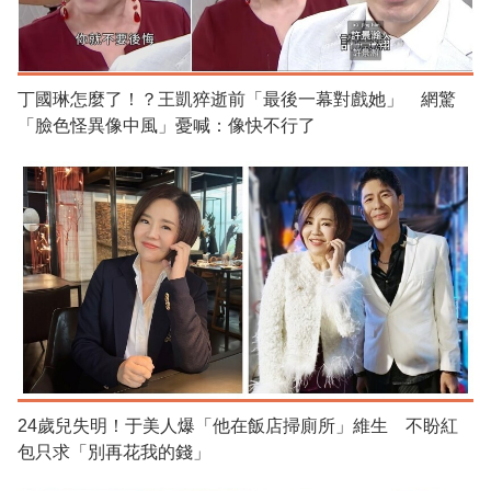
丁國琳怎麼了！？王凱猝逝前「最後一幕對戲她」 網驚
「臉色怪異像中風」憂喊：像快不行了
24歲兒失明！于美人爆「他在飯店掃廁所」維生 不盼紅
包只求「別再花我的錢」