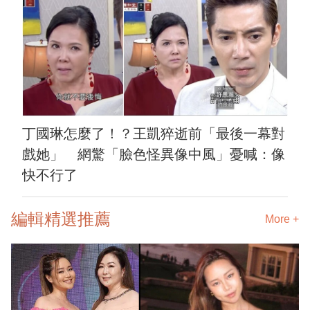
丁國琳怎麼了！？王凱猝逝前「最後一幕對
戲她」 網驚「臉色怪異像中風」憂喊：像
快不行了
編輯精選推薦
More +