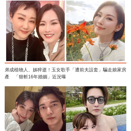
弟成植物人、姊猝逝！玉女歌手「遭前夫設套」騙走娘家房
產 「狠斬16年婚姻」近況曝