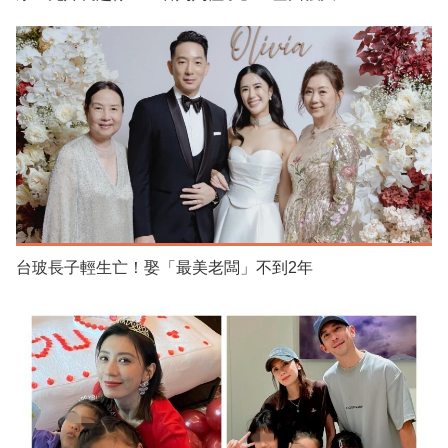
台玻長子輕生亡！娶「最美老闆」不到2年