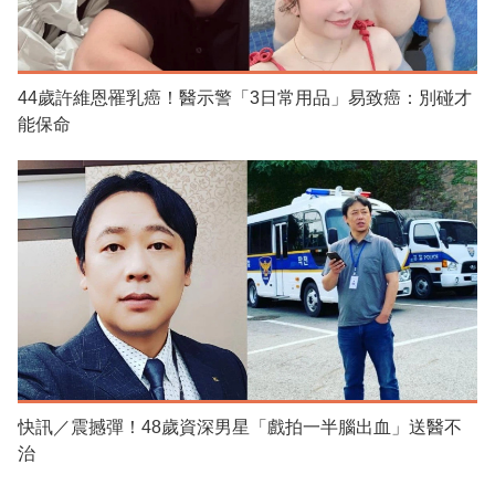
44歲許維恩罹乳癌！醫示警「3日常用品」易致癌：別碰才
能保命
快訊／震撼彈！48歲資深男星「戲拍一半腦出血」送醫不
治