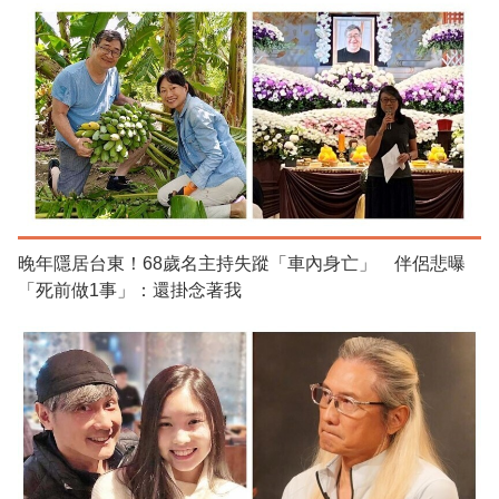
晚年隱居台東！68歲名主持失蹤「車內身亡」 伴侶悲曝
「死前做1事」：還掛念著我