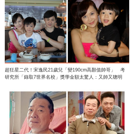
超狂星二代！宋逸民21歲兒「變190cm高顏值帥哥」 考
研究所「錄取7世界名校」獎學金額太驚人：又帥又聰明