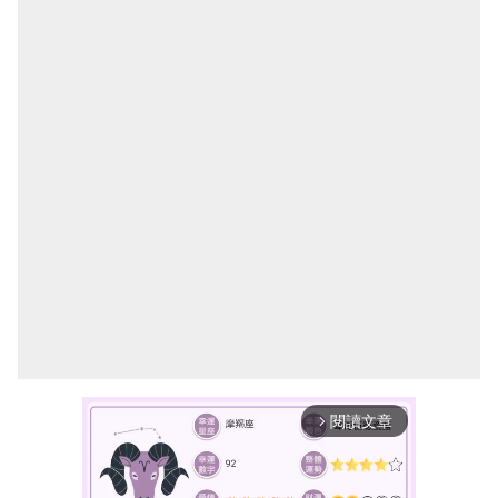
閱讀文章
arrow_forward_ios