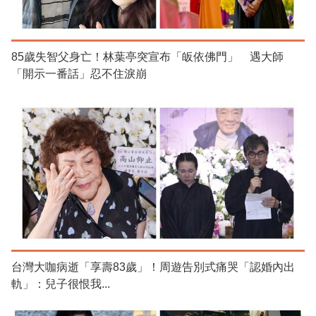
85歲失智父身亡！林葉亭突宣布「皈依佛門」 遇大師
「開示一番話」忍不住淚崩
台灣大咖病逝「享壽83歲」！周遊告別式痛哭「認婚內出
軌」：兒子很恨我...