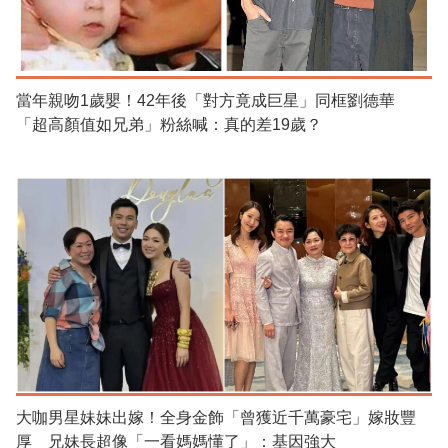
當年親吻1歲嬰！42年後「對方竟成巨星」同框劉德華
「超高顏值如兄弟」粉絲喊：真的差19歲？
大咖男星妹妹出嫁！全身金飾「曾獲近千萬豪宅」嫁妝豐
厚 兄妹長超像「一看媽媽懂了」：基因強大