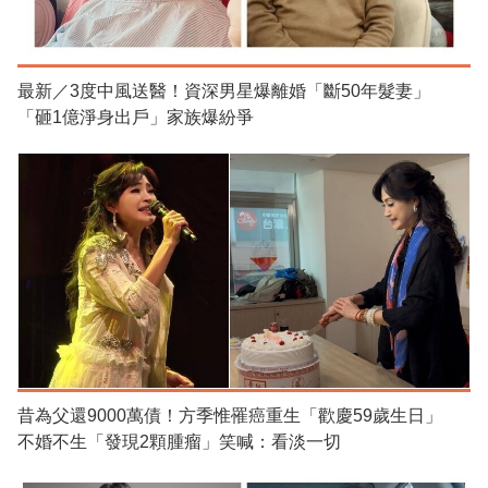
最新／3度中風送醫！資深男星爆離婚「斷50年髮妻」
「砸1億淨身出戶」家族爆紛爭
昔為父還9000萬債！方季惟罹癌重生「歡慶59歲生日」
不婚不生「發現2顆腫瘤」笑喊：看淡一切