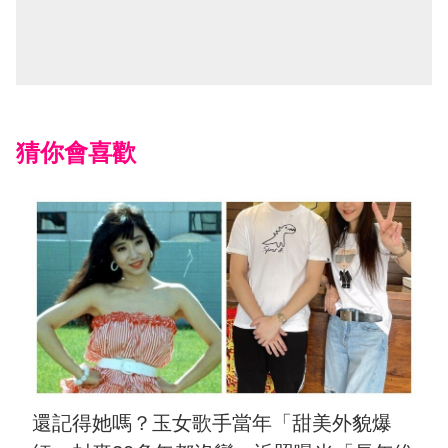
猜你會喜歡
還記得她嗎？玉女歌手當年「甜美外貌爆