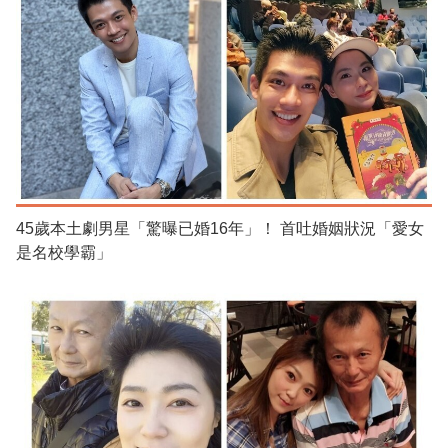
45歲本土劇男星「驚曝已婚16年」！ 首吐婚姻狀況「愛女
是名校學霸」