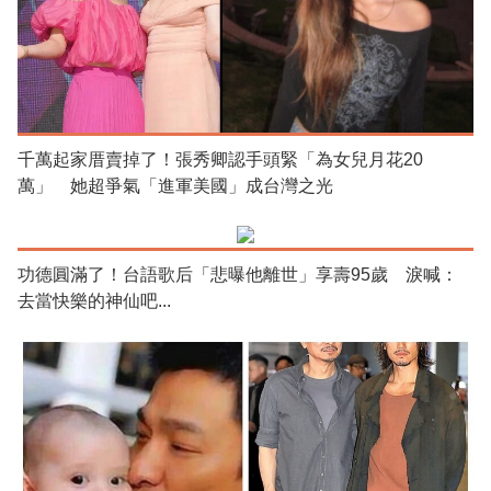
千萬起家厝賣掉了！張秀卿認手頭緊「為女兒月花20
萬」 她超爭氣「進軍美國」成台灣之光
功德圓滿了！台語歌后「悲曝他離世」享壽95歲 淚喊：
去當快樂的神仙吧...