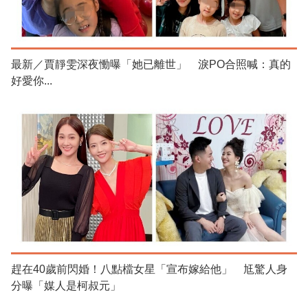
最新／賈靜雯深夜慟曝「她已離世」 淚PO合照喊：真的
好愛你...
趕在40歲前閃婚！八點檔女星「宣布嫁給他」 尪驚人身
分曝「媒人是柯叔元」