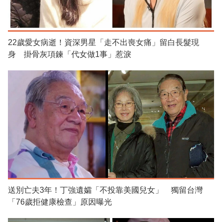
22歲愛女病逝！資深男星「走不出喪女痛」留白長髮現
身 掛骨灰項鍊「代女做1事」惹淚
送別亡夫3年！丁強遺孀「不投靠美國兒女」 獨留台灣
「76歲拒健康檢查」原因曝光