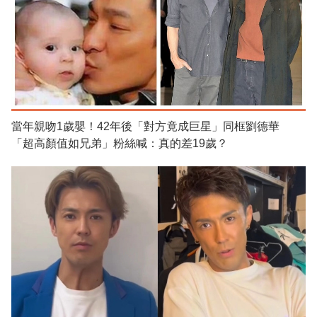
當年親吻1歲嬰！42年後「對方竟成巨星」同框劉德華
「超高顏值如兄弟」粉絲喊：真的差19歲？