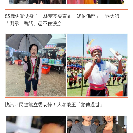
85歲失智父身亡！林葉亭突宣布「皈依佛門」 遇大師
「開示一番話」忍不住淚崩
快訊／民進黨立委哀悼！大咖歌王「驚傳過世」