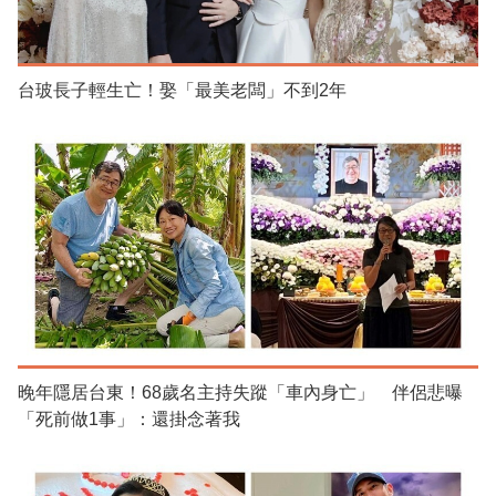
台玻長子輕生亡！娶「最美老闆」不到2年
晚年隱居台東！68歲名主持失蹤「車內身亡」 伴侶悲曝
「死前做1事」：還掛念著我