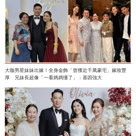
大咖男星妹妹出嫁！全身金飾「曾獲近千萬豪宅」嫁妝豐
厚 兄妹長超像「一看媽媽懂了」：基因強大