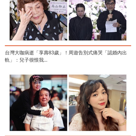
台灣大咖病逝「享壽83歲」！周遊告別式痛哭「認婚內出
軌」：兒子很恨我...