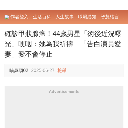
作者登入
生活百科
人生故事
職場必知
智慧格言
勵
確診甲狀腺癌！44歲男星「術後近況曝
光」哽咽：她為我祈禱 「告白演員愛
妻」愛不會停止
喵鼻頭02
2025-06-27
檢舉
Advertisements