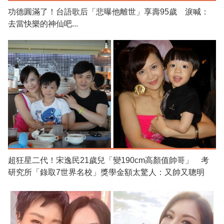
功德圓滿了！台語歌后「悲曝他離世」享壽95歲 淚喊：
去當快樂的神仙吧...
超狂星二代！宋逸民21歲兒「變190cm高顏值帥哥」 考
研究所「錄取7世界名校」獎學金額太驚人：又帥又聰明