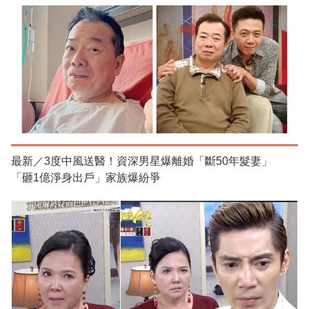
最新／3度中風送醫！資深男星爆離婚「斷50年髮妻」
「砸1億淨身出戶」家族爆紛爭