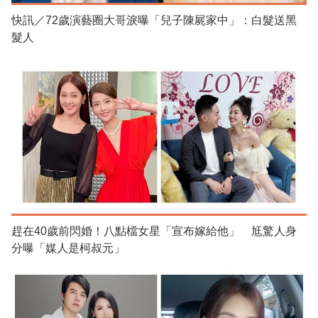
快訊／72歲演藝圈大哥淚曝「兒子陳屍家中」：白髮送黑
髮人
趕在40歲前閃婚！八點檔女星「宣布嫁給他」 尪驚人身
分曝「媒人是柯叔元」