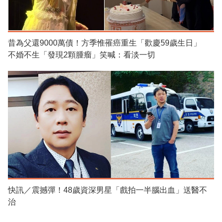
昔為父還9000萬債！方季惟罹癌重生「歡慶59歲生日」
不婚不生「發現2顆腫瘤」笑喊：看淡一切
快訊／震撼彈！48歲資深男星「戲拍一半腦出血」送醫不
治