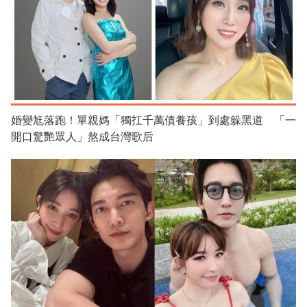
婚變尪落跑！單親媽「獨扛千萬債養孩」到處躲黑道 「一
開口驚艷眾人」熬成台灣歌后