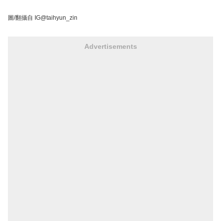
圖/翻攝自 IG@taihyun_zin
Advertisements