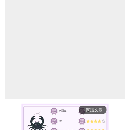
閱讀文章
arrow_forward_ios