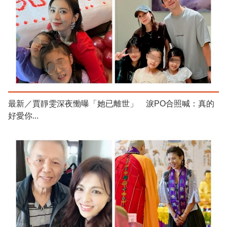
最新／賈靜雯深夜慟曝「她已離世」 淚PO合照喊：真的
好愛你...