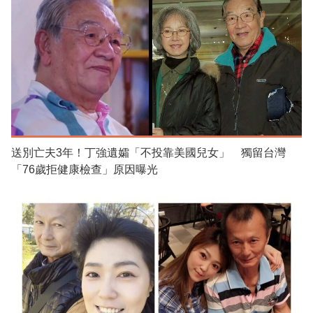
送別亡夫3年！丁強遺孀「不投靠美國兒女」 獨留台灣
「76歲拒健康檢查」原因曝光