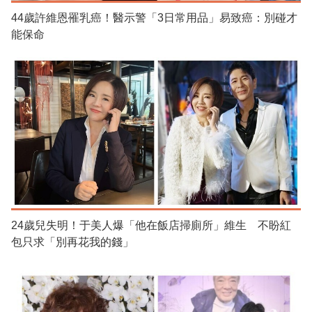
44歲許維恩罹乳癌！醫示警「3日常用品」易致癌：別碰才
能保命
24歲兒失明！于美人爆「他在飯店掃廁所」維生 不盼紅
包只求「別再花我的錢」