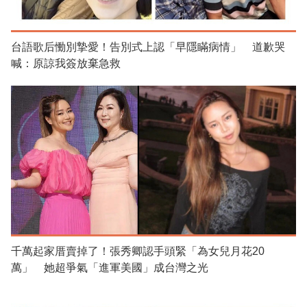
台語歌后慟別摯愛！告別式上認「早隱瞞病情」 道歉哭
喊：原諒我簽放棄急救
千萬起家厝賣掉了！張秀卿認手頭緊「為女兒月花20
萬」 她超爭氣「進軍美國」成台灣之光