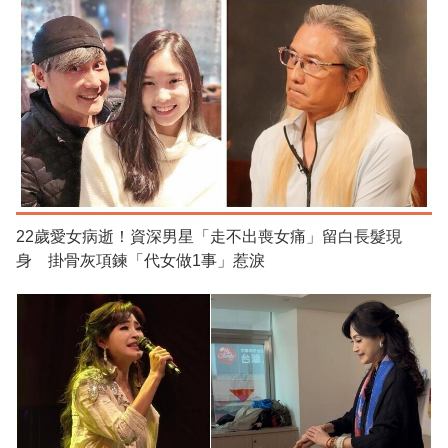
22歲愛女病逝！資深男星「走不出喪女痛」留白長髮現
身 掛骨灰項鍊「代女做1事」惹淚