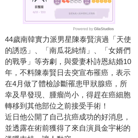
Powered by 
GliaStudios
44歲南韓實力派男星陳泰賢演過「天使
M
u
的誘惑」、「南瓜花純情」、「女婿們
t
的戰爭」等夯劇，與愛妻朴詩恩結婚10
e
年，不料陳泰賢日去突宣布罹癌，表示
在4月做了體檢診斷罹患甲狀腺癌，所
幸及早發現、腫瘤尚小，得趕在癌細胞
轉移到其他部位之前接受手術！
近日他公開了自己抗癌成功的好消息，
並透露在術前獲得了來自演員金宇彬的