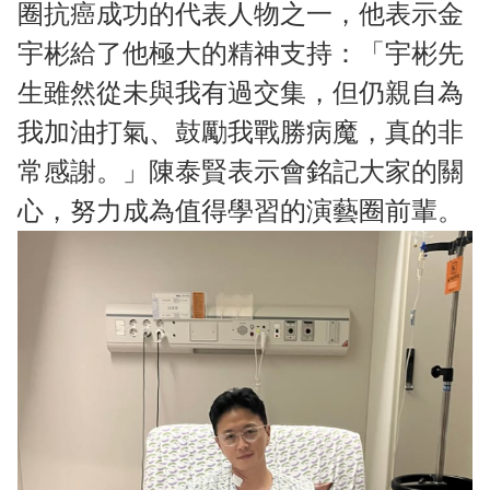
圈抗癌成功的代表人物之一，他表示金
宇彬給了他極大的精神支持：「宇彬先
生雖然從未與我有過交集，但仍親自為
我加油打氣、鼓勵我戰勝病魔，真的非
常感謝。」陳泰賢表示會銘記大家的關
心，努力成為值得學習的演藝圈前輩。