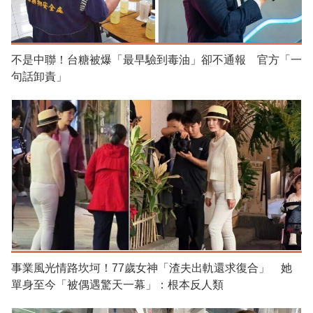
不是中聯！台糖被爆「最早驗到毒油」卻不通報 官方「一
句話卸責」
事業風光情路坎坷！77歲女神「渣夫出軌還求復合」 她
單身至今「被偶遇驚天一幕」：根本反人類