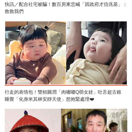
快訊／配合社宅被騙！數百房東悲喊「因政府才信兆基」：
救救我們
行走的表情包！雙頰圓潤「肉嘟嘟Q萌女娃」吐舌超古錐
睡覺「化身米其林安靜天使」想抱緊處理❤️