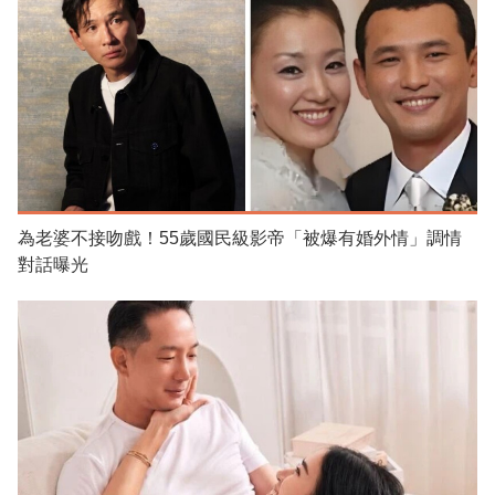
為老婆不接吻戲！55歲國民級影帝「被爆有婚外情」調情
對話曝光