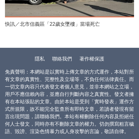
快訊／北市信義區「22歲女墜樓」當場死亡
隱私
聯絡我們
著作權保護
免責聲明：本網站是以實時上傳文章的方式運作，本站對所
有文章的真實性、完整性及立場等，不負任何法律責任。而
一切文章內容只代表發文者個人意見，並非本網站之立場，
用戶不應信賴內容，並應自行判斷內容之真實性。發文者擁
有在本站張貼的文章。由於本站是受到「實時發表」運作方
式所規限，故不能完全監查所有即時文章，若讀者發現有留
言出現問題，請聯絡我們。本站有權刪除任何內容及拒絕任
何人士發文，同時亦有不刪除文章的權力。切勿撰寫粗言穢
語、毀謗、渲染色情暴力或人身攻擊的言論，敬請自律。