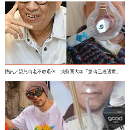
快訊／親兒啃老不敢退休！演藝圈大咖「驚傳已經過世」