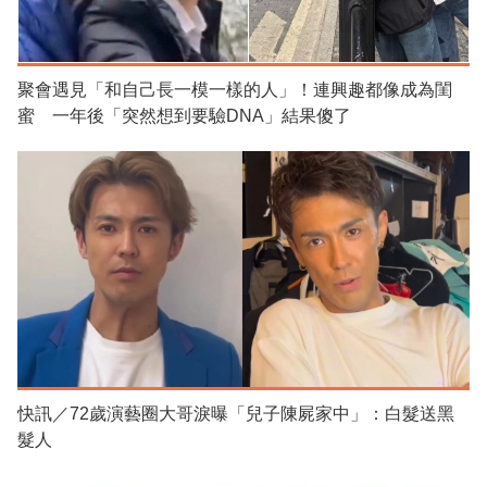
聚會遇見「和自己長一模一樣的人」！連興趣都像成為閨
蜜 一年後「突然想到要驗DNA」結果傻了
快訊／72歲演藝圈大哥淚曝「兒子陳屍家中」：白髮送黑
髮人