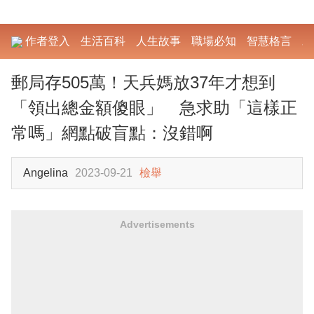
作者登入
生活百科
人生故事
職場必知
智慧格言
勵
郵局存505萬！天兵媽放37年才想到
「領出總金額傻眼」 急求助「這樣正
常嗎」網點破盲點：沒錯啊
Angelina
2023-09-21
檢舉
Advertisements