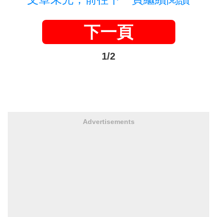
下一頁
1/2
Advertisements