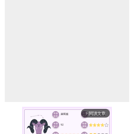
閱讀文章
arrow_forward_ios