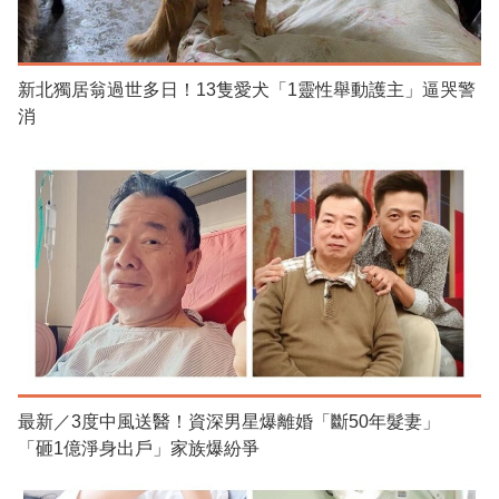
新北獨居翁過世多日！13隻愛犬「1靈性舉動護主」逼哭警
消
最新／3度中風送醫！資深男星爆離婚「斷50年髮妻」
「砸1億淨身出戶」家族爆紛爭