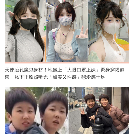
天使臉孔魔鬼身材！地鐵上「大眼口罩正妹」緊身穿搭超
辣 私下正臉照曝光「甜美又性感」戀愛感十足