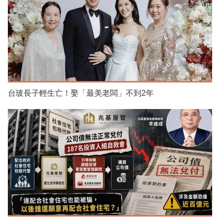
台玻長子輕生亡！娶「最美老闆」不到2年