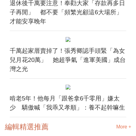
退休後千萬要注意！奉勸大家「存款再多日
子再閒」 都不要「頻繁光顧這6大場所」
才能安享晚年
千萬起家厝賣掉了！張秀卿認手頭緊「為女
兒月花20萬」 她超爭氣「進軍美國」成台
灣之光
啃老5年！他每月「跟爸拿6千零用」嫌太
少 驕傲喊「我乖又孝順」：養不起幹嘛生
編輯精選推薦
More +