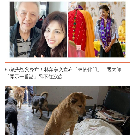
85歲失智父身亡！林葉亭突宣布「皈依佛門」 遇大師
「開示一番話」忍不住淚崩