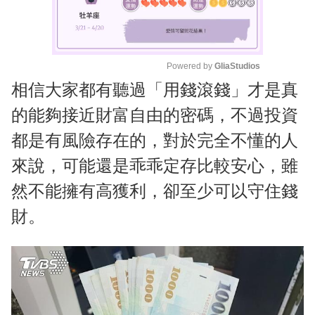
Powered by 
GliaStudios
相信大家都有聽過「用錢滾錢」才是真
M
u
的能夠接近財富自由的密碼，不過投資
t
都是有風險存在的，對於完全不懂的人
e
來說，可能還是乖乖定存比較安心，雖
然不能擁有高獲利，卻至少可以守住錢
財。