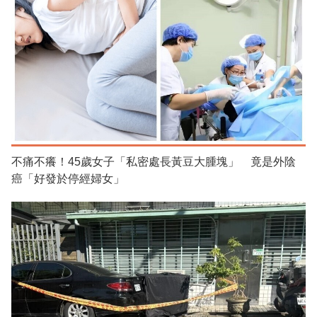
不痛不癢！45歲女子「私密處長黃豆大腫塊」 竟是外陰
癌「好發於停經婦女」