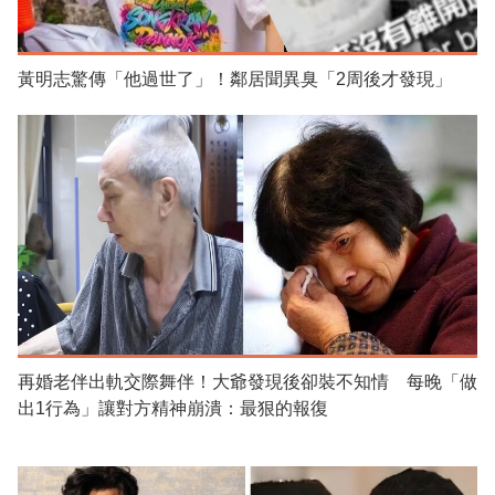
黃明志驚傳「他過世了」！鄰居聞異臭「2周後才發現」
再婚老伴出軌交際舞伴！大爺發現後卻裝不知情 每晚「做
出1行為」讓對方精神崩潰：最狠的報復