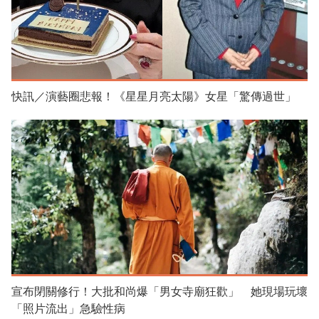
快訊／演藝圈悲報！《星星月亮太陽》女星「驚傳過世」
宣布閉關修行！大批和尚爆「男女寺廟狂歡」 她現場玩壞
「照片流出」急驗性病