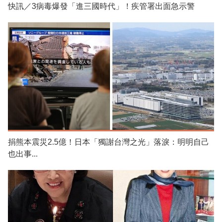
快訊／3病毒爆發「進三國時代」！疾管署出面急示警
捐熊本震災2.5億！日本「獨謝台灣之光」落淚：明明自己
也出事...