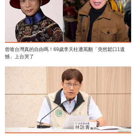
曾嗆台灣真的自由嗎！69歲李天柱遭罵翻「突然鬆口1遺
憾」上台哭了