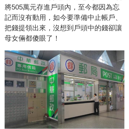
將505萬元存進戶頭內，至今都因為忘
記而沒有動用，如今要準備中止帳戶、
把錢提領出來，沒想到戶頭中的錢卻讓
母女倆都傻眼了！