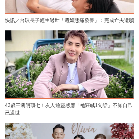
快訊／台玻長子輕生過世「遺孀悲痛發聲」：完成亡夫遺願
43歲王凱明頭七！友人通靈感應「祂狂喊1句話」不知自己
已過世