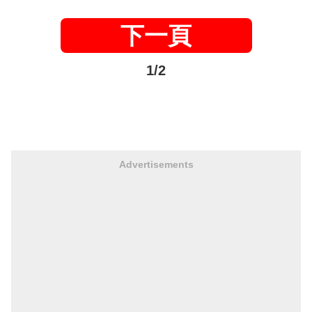
下一頁
1/2
Advertisements