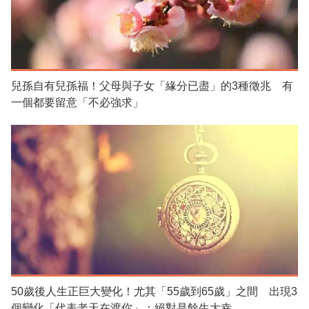
兒孫自有兒孫福！父母與子女「緣分已盡」的3種徵兆 有
一個都要留意「不必強求」
50歲後人生正巨大變化！尤其「55歲到65歲」之間 出現3
個變化「代表老天在渡你」：絕對是餘生大幸