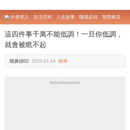
作者登入
生活百科
人生故事
職場必知
智慧格言
勵
這四件事千萬不能低調！一旦你低調，
就會被瞧不起
喵鼻頭02
2025-01-14
檢舉
Advertisements