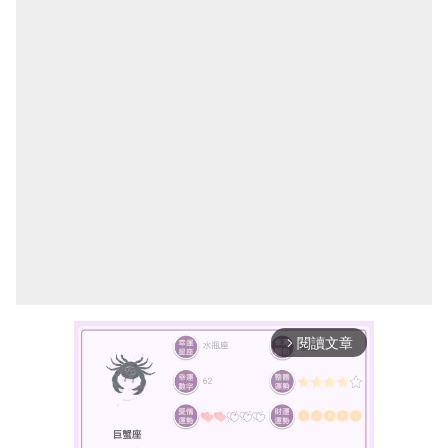
閱讀文章
arrow_forward_ios