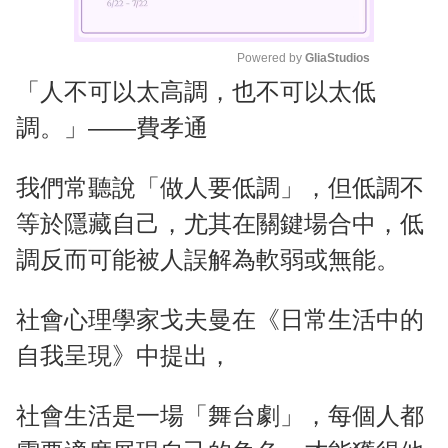
Powered by 
GliaStudios
「人不可以太高調，也不可以太低
M
u
調。」——費孝通
t
e
我們常聽說「做人要低調」，但低調不
等於隱藏自己，尤其在關鍵場合中，低
調反而可能被人誤解為軟弱或無能。
社會心理學家戈夫曼在《日常生活中的
自我呈現》中提出，
社會生活是一場「舞台劇」，每個人都