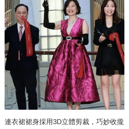
連衣裙裙身採用3D立體剪裁，巧妙收攏