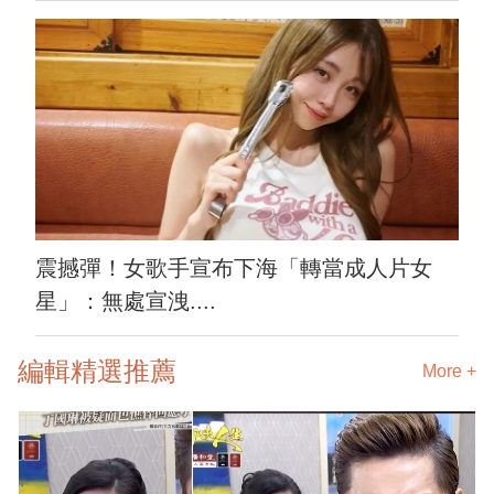
震撼彈！女歌手宣布下海「轉當成人片女
星」：無處宣洩....
編輯精選推薦
More +