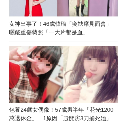
女神出事了！46歲韓瑜「突缺席見面會」
曬嚴重傷勢照「一大片都是血」
包養24歲女偶像！57歲男半年「花光1200
萬退休金」 1原因「趁開房3刀捅死她」