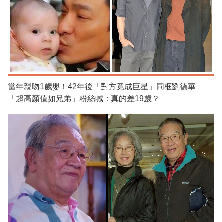
當年親吻1歲嬰！42年後「對方竟成巨星」同框劉德華
「超高顏值如兄弟」粉絲喊：真的差19歲？