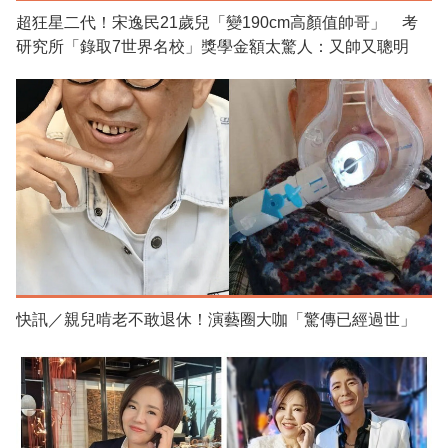
超狂星二代！宋逸民21歲兒「變190cm高顏值帥哥」 考
研究所「錄取7世界名校」獎學金額太驚人：又帥又聰明
快訊／親兒啃老不敢退休！演藝圈大咖「驚傳已經過世」