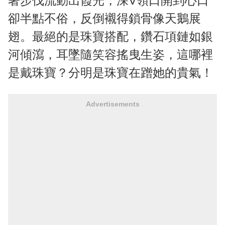
著步伐流動出霞光，深V領口開到心口
卻半點不俗，反倒襯得鎖骨像天鵝展
翅。最絕的是珠寶搭配，鑽石項鏈如銀
河傾瀉，耳墜隨笑容搖曳生姿，這哪裡
是戴珠寶？分明是珠寶在蹭她的貴氣！
Advertisements