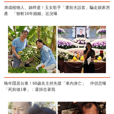
弟成植物人、姊猝逝！玉女歌手「遭前夫設套」騙走娘家房
產 「狠斬16年婚姻」近況曝
晚年隱居台東！68歲名主持失蹤「車內身亡」 伴侶悲曝
「死前做1事」：還掛念著我