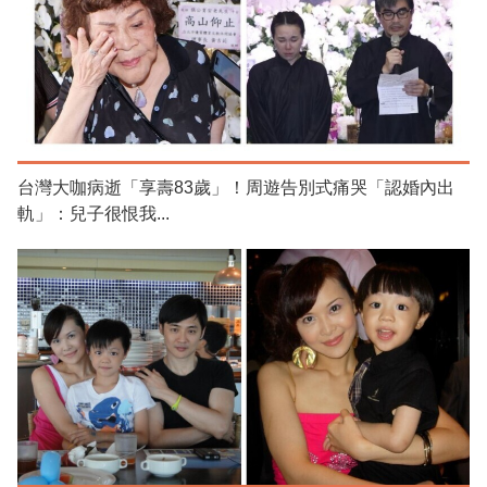
台灣大咖病逝「享壽83歲」！周遊告別式痛哭「認婚內出
軌」：兒子很恨我...