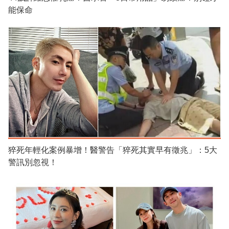
能保命
猝死年輕化案例暴增！醫警告「猝死其實早有徵兆」：5大
警訊別忽視！