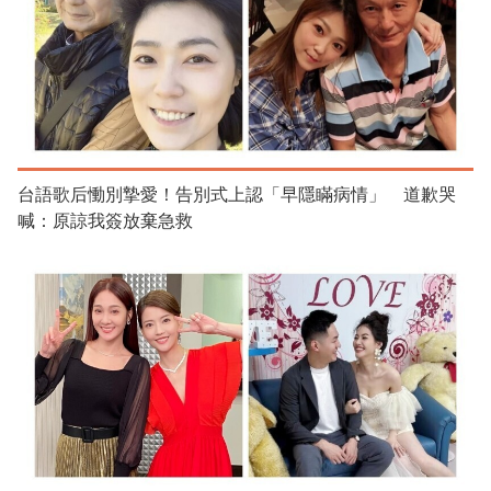
台語歌后慟別摯愛！告別式上認「早隱瞞病情」 道歉哭
喊：原諒我簽放棄急救