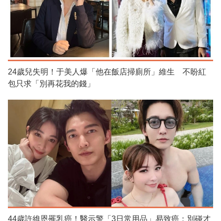
24歲兒失明！于美人爆「他在飯店掃廁所」維生 不盼紅
包只求「別再花我的錢」
44歲許維恩罹乳癌！醫示警「3日常用品」易致癌：別碰才