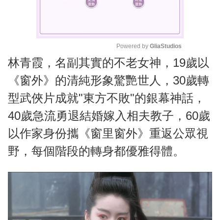
Powered by 
GliaStudios
林青霞，名副其實的不老女神，19歲以
M
u
《窗外》的清純形象驚艷世人，30歲轉
t
型武俠片成就"東方不敗"的銀幕神話，
e
40歲急流勇退結婚嫁入相夫教子，60歲
以作家身份攜《窗里窗外》重返公眾視
野，每個階段的轉身都優雅得體。