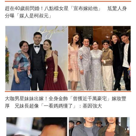
趕在40歲前閃婚！八點檔女星「宣布嫁給他」 尪驚人身
分曝「媒人是柯叔元」
大咖男星妹妹出嫁！全身金飾「曾獲近千萬豪宅」嫁妝豐
厚 兄妹長超像「一看媽媽懂了」：基因強大