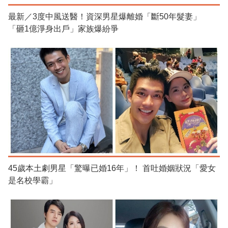
最新／3度中風送醫！資深男星爆離婚「斷50年髮妻」
「砸1億淨身出戶」家族爆紛爭
45歲本土劇男星「驚曝已婚16年」！ 首吐婚姻狀況「愛女
是名校學霸」