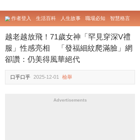
作者登入
生活百科
人生故事
職場必知
智慧格言
勵
越老越放飛！71歲女神「罕見穿深V禮
服」性感亮相 「發福細紋爬滿臉」網
卻讚：仍美得風華絕代
口乎口乎
2025-12-01
檢舉
Advertisements