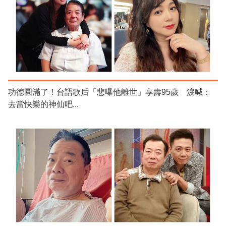
功德圓滿了！台語歌后「悲曝他離世」享壽95歲 淚喊：
去當快樂的神仙吧...