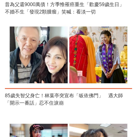
昔為父還9000萬債！方季惟罹癌重生「歡慶59歲生日」
不婚不生「發現2顆腫瘤」笑喊：看淡一切
85歲失智父身亡！林葉亭突宣布「皈依佛門」 遇大師
「開示一番話」忍不住淚崩