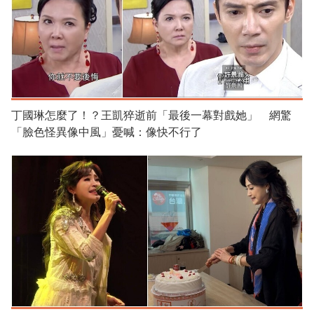
丁國琳怎麼了！？王凱猝逝前「最後一幕對戲她」 網驚
「臉色怪異像中風」憂喊：像快不行了