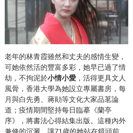
老年的林青霞雖然和丈夫的感情生變，
可她依然活的豐富多彩，她早已過了情
劫，不拘泥於
小情小愛
，活得更具文人
風骨，香港大學為她設立專屬書房，每
月與白先勇、蔣勛等文化大家品茗論
道；疫情期間堅持每日臨摹《蘭亭
序》，將書法心得結集出版。這種內外
兼修的沉澱，讓71歲的她站在鏡頭前