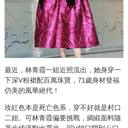
最近，林青霞一組近照流出，她身穿一
下深V粉裙配百萬珠寶，71歲身材發福
仍美的風華絕代！
玫紅色本是死亡色系，穿不好就是村口
二妞。可林青霞偏要挑戰，綢緞面料隨