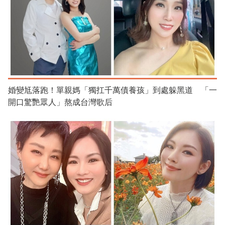
婚變尪落跑！單親媽「獨扛千萬債養孩」到處躲黑道 「一
開口驚艷眾人」熬成台灣歌后