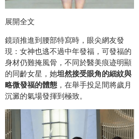
展開全文
鏡頭推進到腰部特寫時，眼尖網友發
現：女神也逃不過中年發福，可發福的
身材仍難掩風骨，不同於醫美痕迹明顯
的同齡女星，她
坦然接受眼角的細紋與
略微發福的體態
，在舉手投足間將歲月
沉澱的氣場發揮到極致。