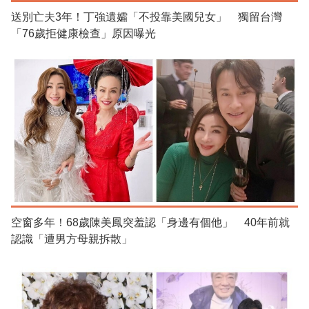
送別亡夫3年！丁強遺孀「不投靠美國兒女」 獨留台灣
「76歲拒健康檢查」原因曝光
空窗多年！68歲陳美鳳突羞認「身邊有個他」 40年前就
認識「遭男方母親拆散」