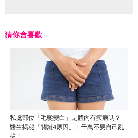
猜你會喜歡
私處部位「毛髮變白」是體內有疾病嗎？
醫生揭秘「關鍵4原因」：千萬不要自己亂
拔！