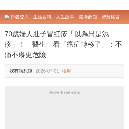
作者登入
生活百科
人生故事
職場必知
智慧格言
勵
70歲婦人肚子冒紅疹「以為只是濕
疹」！ 醫生一看「癌症轉移了」：不
痛不癢更危險
我有話想說
2026-07-01
檢舉
Advertisements