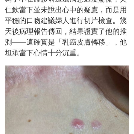
仁欽當下並未說出心中的疑慮，而是用
平穩的口吻建議婦人進行切片檢查。幾
天後病理報告傳回，結果證實了他的推
測——這確實是「乳癌皮膚轉移」，他
坦承當下心情十分沉重。