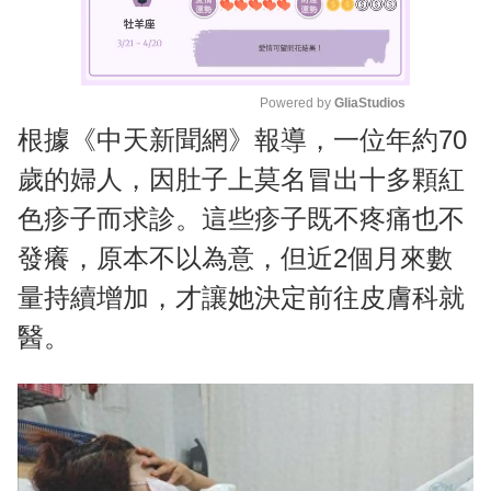
Powered by 
GliaStudios
根據《中天新聞網》報導，一位年約70
M
u
歲的婦人，因肚子上莫名冒出十多顆紅
t
色疹子而求診。這些疹子既不疼痛也不
e
發癢，原本不以為意，但近2個月來數
量持續增加，才讓她決定前往皮膚科就
醫。