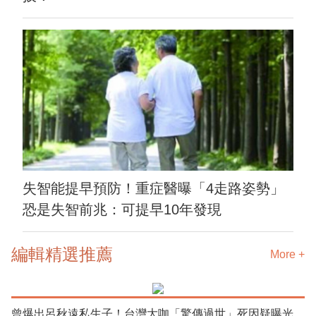
失智能提早預防！重症醫曝「4走路姿勢」
恐是失智前兆：可提早10年發現
編輯精選推薦
More +
曾爆出呂秋遠私生子！台灣大咖「驚傳過世」死因疑曝光