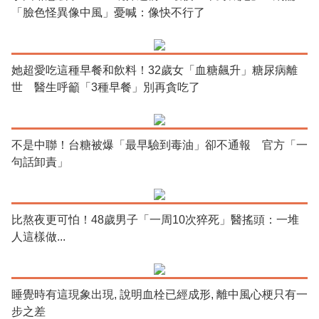
「臉色怪異像中風」憂喊：像快不行了
她超愛吃這種早餐和飲料！32歲女「血糖飆升」糖尿病離
世 醫生呼籲「3種早餐」別再貪吃了
不是中聯！台糖被爆「最早驗到毒油」卻不通報 官方「一
句話卸責」
比熬夜更可怕！48歲男子「一周10次猝死」醫搖頭：一堆
人這樣做...
睡覺時有這現象出現, 說明血栓已經成形, 離中風心梗只有一
步之差