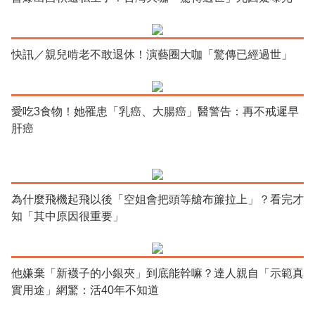
快訊／親兒啃老不敢退休！演藝圈大咖「驚傳已經過世」
愛吃3食物！她罹患「乳癌、大腸癌」醫警告：再不戒遲早
肝癌
為什麼飛機起飛以後「空姐會把頭等艙布簾拉上」？看完才
知「其中原因很重要」
他嫌棄「新襪子的小銀夾」到底能幹嘛？達人親自「示範真
實用途」網驚：活40年不知道