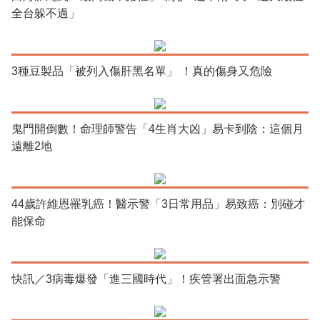
全台躲不過」
3種豆製品「被列入傷肝黑名單」 ！真的傷身又危險
鬼門開倒數！命理師警告「4生肖大凶」易卡到陰：這個月
遠離2地
44歲許維恩罹乳癌！醫示警「3日常用品」易致癌：別碰才
能保命
快訊／3病毒爆發「進三國時代」！疾管署出面急示警