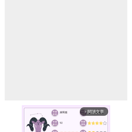
閱讀文章
arrow_forward_ios