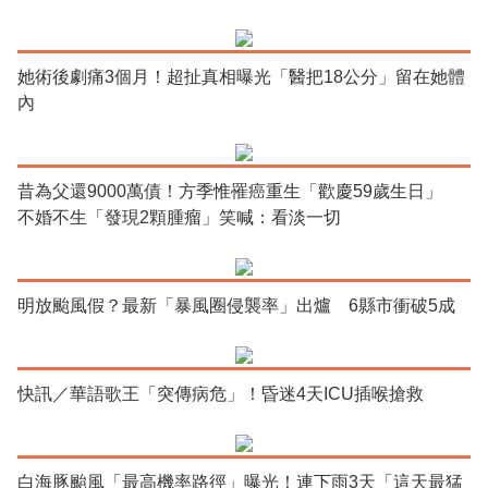
她術後劇痛3個月！超扯真相曝光「醫把18公分」留在她體
內
昔為父還9000萬債！方季惟罹癌重生「歡慶59歲生日」
不婚不生「發現2顆腫瘤」笑喊：看淡一切
明放颱風假？最新「暴風圈侵襲率」出爐 6縣市衝破5成
快訊／華語歌王「突傳病危」！昏迷4天ICU插喉搶救
白海豚颱風「最高機率路徑」曝光！連下雨3天「這天最猛