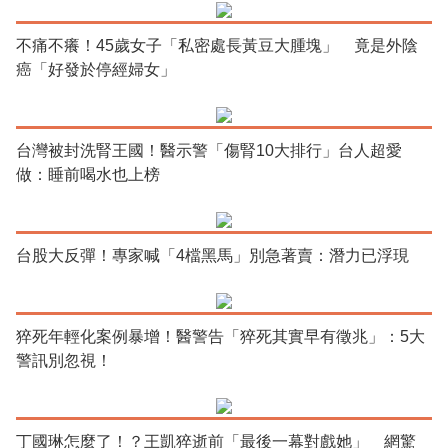
不痛不癢！45歲女子「私密處長黃豆大腫塊」 竟是外陰
癌「好發於停經婦女」
台灣被封洗腎王國！醫示警「傷腎10大排行」台人超愛
做：睡前喝水也上榜
台股大反彈！專家喊「4檔黑馬」別急著賣：潛力已浮現
猝死年輕化案例暴增！醫警告「猝死其實早有徵兆」：5大
警訊別忽視！
丁國琳怎麼了！？王凱猝逝前「最後一幕對戲她」 網驚