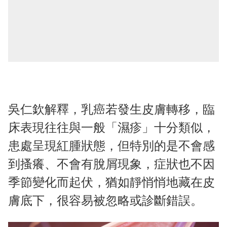
吳仁欽解釋，乳癌若發生皮膚轉移，臨
床表現往往與一般「濕疹」十分類似，
患處呈現紅腫狀態，但特別的是不會感
到搔癢、不會有脫屑現象，症狀也不因
季節變化而起伏，猶如靜悄悄地藏在皮
膚底下，很容易被忽略或診斷錯誤。