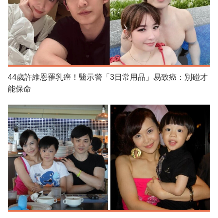
44歲許維恩罹乳癌！醫示警「3日常用品」易致癌：別碰才
能保命