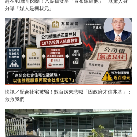
趕在40歲前閃婚！八點檔女星「宣布嫁給他」 尪驚人身
分曝「媒人是柯叔元」
快訊／配合社宅被騙！數百房東悲喊「因政府才信兆基」：
救救我們