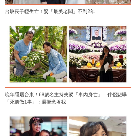
台玻長子輕生亡！娶「最美老闆」不到2年
晚年隱居台東！68歲名主持失蹤「車內身亡」 伴侶悲曝
「死前做1事」：還掛念著我