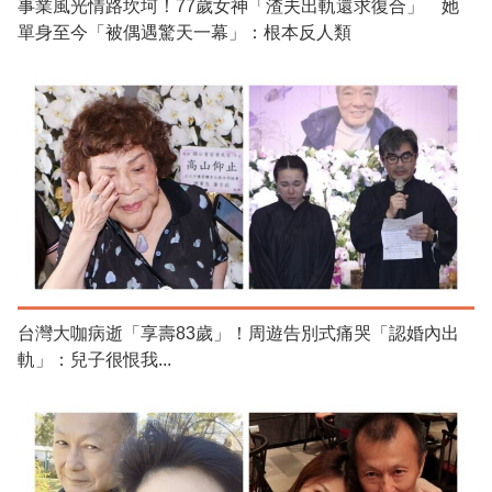
事業風光情路坎坷！77歲女神「渣夫出軌還求復合」 她
單身至今「被偶遇驚天一幕」：根本反人類
台灣大咖病逝「享壽83歲」！周遊告別式痛哭「認婚內出
軌」：兒子很恨我...