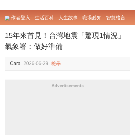
作者登入
生活百科
人生故事
職場必知
智慧格言
勵
15年來首見！台灣地震「驚現1情況」
氣象署：做好準備
Cara
2026-06-29
檢舉
Advertisements