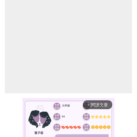
閱讀文章
arrow_forward_ios