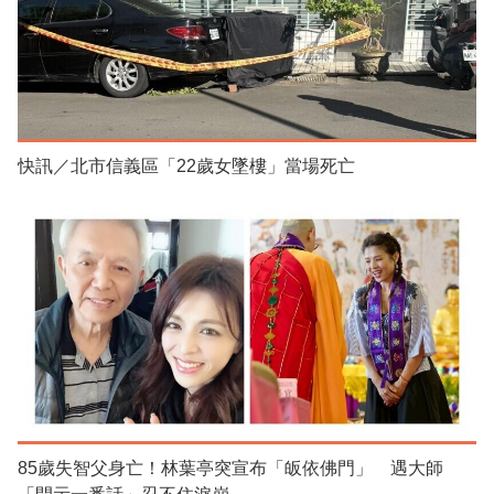
快訊／北市信義區「22歲女墜樓」當場死亡
85歲失智父身亡！林葉亭突宣布「皈依佛門」 遇大師