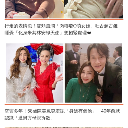
行走的表情包！雙頰圓潤「肉嘟嘟Q萌女娃」吐舌超古錐
睡覺「化身米其林安靜天使」想抱緊處理❤️
空窗多年！68歲陳美鳳突羞認「身邊有個他」 40年前就
認識「遭男方母親拆散」