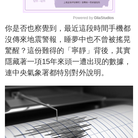
Powered by 
GliaStudios
你是否也察覺到，最近這段時間手機都
M
u
沒傳來地震警報，睡夢中也不曾被搖晃
t
驚醒？這份難得的「寧靜」背後，其實
e
隱藏著一項15年來頭一遭出現的數據，
連中央氣象署都特別對外說明。