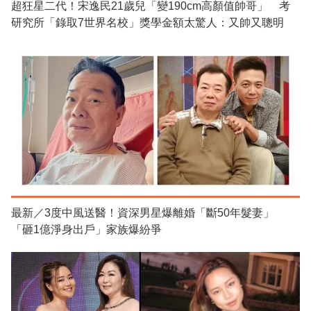
超狂星二代！宋逸民21歲兒「變190cm高顏值帥哥」 考
研究所「錄取7世界名校」獎學金額太驚人：又帥又聰明
最新／3度中風送醫！資深男星爆離婚「斷50年髮妻」
「砸1億淨身出戶」家族爆紛爭