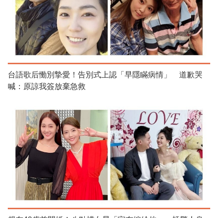
台語歌后慟別摯愛！告別式上認「早隱瞞病情」 道歉哭
喊：原諒我簽放棄急救