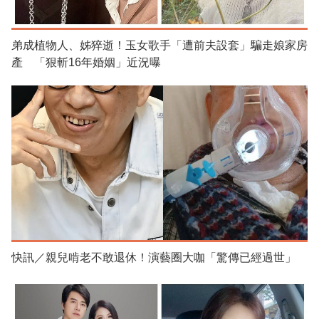
弟成植物人、姊猝逝！玉女歌手「遭前夫設套」騙走娘家房
產 「狠斬16年婚姻」近況曝
快訊／親兒啃老不敢退休！演藝圈大咖「驚傳已經過世」