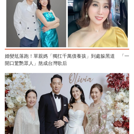
婚變尪落跑！單親媽「獨扛千萬債養孩」到處躲黑道 「一
開口驚艷眾人」熬成台灣歌后