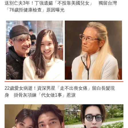
送別亡夫3年！丁強遺孀「不投靠美國兒女」 獨留台灣
「76歲拒健康檢查」原因曝光
22歲愛女病逝！資深男星「走不出喪女痛」留白長髮現
身 掛骨灰項鍊「代女做1事」惹淚