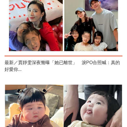
最新／賈靜雯深夜慟曝「她已離世」 淚PO合照喊：真的
好愛你...