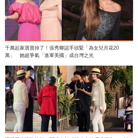
千萬起家厝賣掉了！張秀卿認手頭緊「為女兒月花20
萬」 她超爭氣「進軍美國」成台灣之光