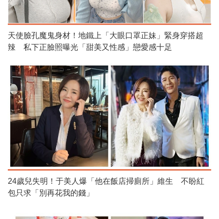
天使臉孔魔鬼身材！地鐵上「大眼口罩正妹」緊身穿搭超
辣 私下正臉照曝光「甜美又性感」戀愛感十足
24歲兒失明！于美人爆「他在飯店掃廁所」維生 不盼紅
包只求「別再花我的錢」