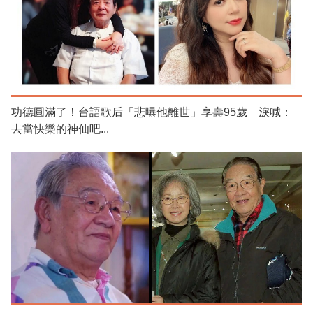
功德圓滿了！台語歌后「悲曝他離世」享壽95歲 淚喊：
去當快樂的神仙吧...