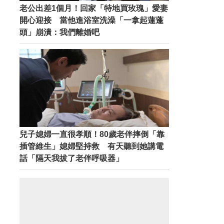
老公出差1個月！回家「特地買玫瑰」愛妻
開心迎接 當他進浴室洗澡「一拿起蓮蓬
頭」崩潰：我們離婚吧
兒子媳婦一直很孝順！80歲老伴摔倒「靠
插管維生」媳婦堅持救 有天聽到她講電
話「隔天我拔了老伴呼吸器」