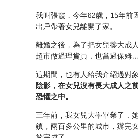
我叫張霞，今年62歲，15年
出戶帶著女兒離開了家。
離婚之後，為了把女兒養大成
超市做過理貨員，也當過保姆
這期間，也有人給我介紹過對
陰影，在女兒沒有長大成人之
恐懼之中。
三年前，我女兒大學畢業了，
鎮，兩百多公里的城市，辦完
於完成了。