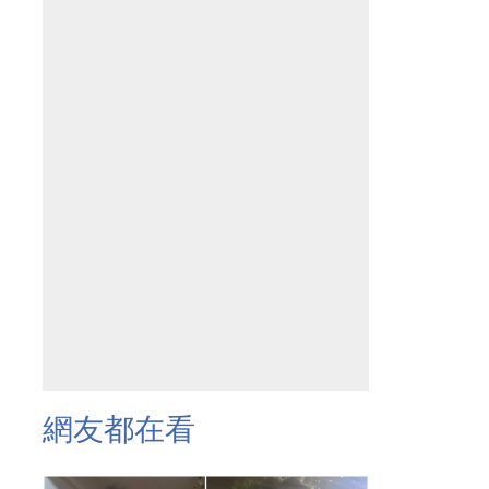
網友都在看