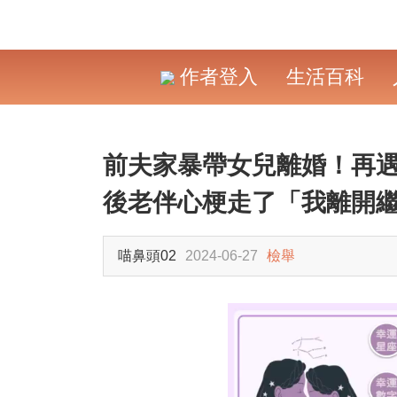
作者登入
生活百科
前夫家暴帶女兒離婚！再遇
後老伴心梗走了「我離開
喵鼻頭02
2024-06-27
檢舉