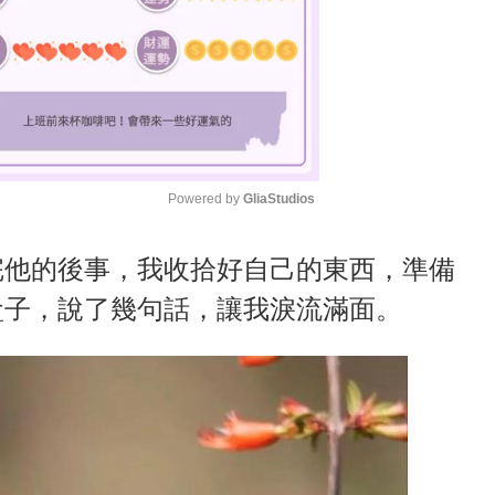
Powered by 
GliaStudios
M
完他的後事，我收拾好自己的東西，準備
u
盒子，說了幾句話，讓我淚流滿面。
t
e