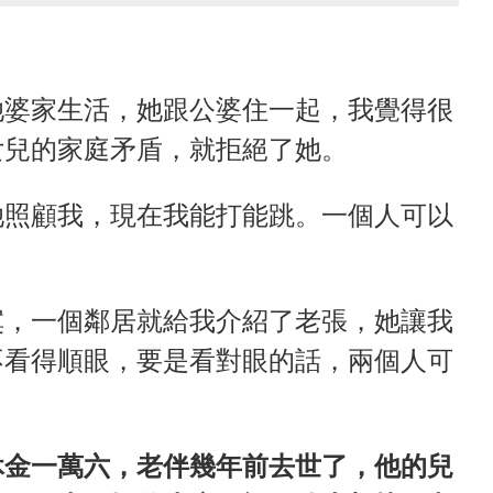
她婆家生活，她跟公婆住一起，我覺得很
女兒的家庭矛盾，就拒絕了她。
她照顧我，現在我能打能跳。一個人可以
寞，一個鄰居就給我介紹了老張，她讓我
不看得順眼，要是看對眼的話，兩個人可
休金一萬六，老伴幾年前去世了，他的兒