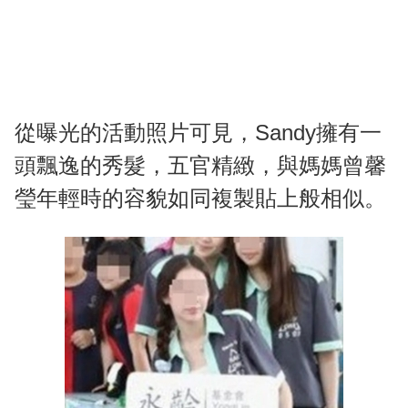
從曝光的活動照片可見，Sandy擁有一
頭飄逸的秀髮，五官精緻，與媽媽曾馨
瑩年輕時的容貌如同複製貼上般相似。