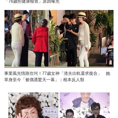
「76歲拒健康檢查」原因曝光
事業風光情路坎坷！77歲女神「渣夫出軌還求復合」 她
單身至今「被偶遇驚天一幕」：根本反人類