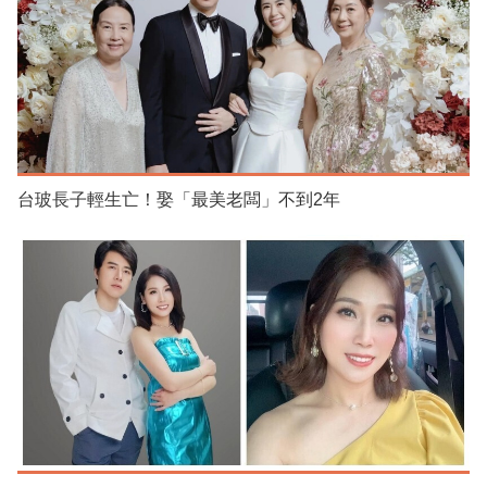
台玻長子輕生亡！娶「最美老闆」不到2年