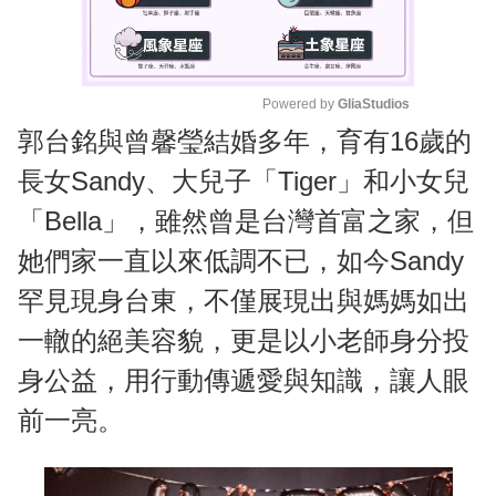
Powered by 
GliaStudios
郭台銘與曾馨瑩結婚多年，育有16歲的
M
u
長女Sandy、大兒子「Tiger」和小女兒
t
「Bella」，雖然曾是台灣首富之家，但
e
她們家一直以來低調不已，如今Sandy
罕見現身台東，不僅展現出與媽媽如出
一轍的絕美容貌，更是以小老師身分投
身公益，用行動傳遞愛與知識，讓人眼
前一亮。