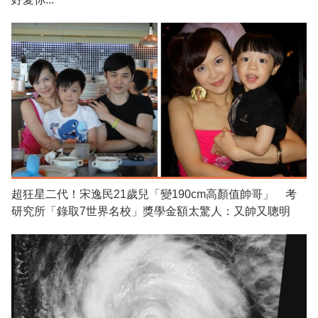
超狂星二代！宋逸民21歲兒「變190cm高顏值帥哥」 考
研究所「錄取7世界名校」獎學金額太驚人：又帥又聰明