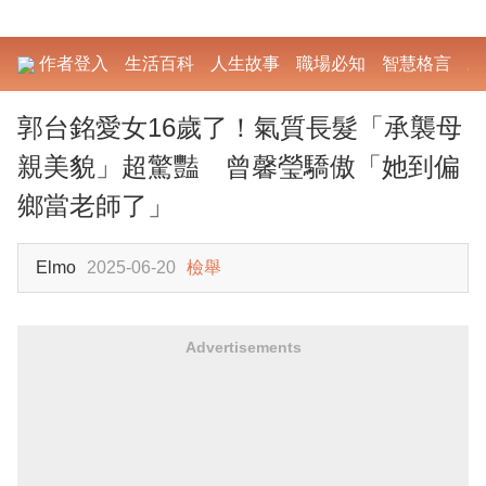
作者登入
生活百科
人生故事
職場必知
智慧格言
勵
郭台銘愛女16歲了！氣質長髮「承襲母
親美貌」超驚豔 曾馨瑩驕傲「她到偏
鄉當老師了」
Elmo
2025-06-20
檢舉
Advertisements