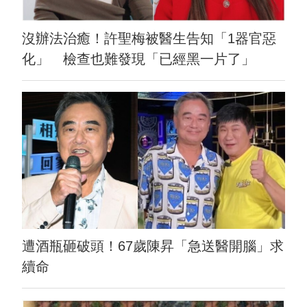
沒辦法治癒！許聖梅被醫生告知「1器官惡
化」 檢查也難發現「已經黑一片了」
遭酒瓶砸破頭！67歲陳昇「急送醫開腦」求
續命