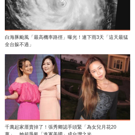
白海豚颱風「最高機率路徑」曝光！連下雨3天「這天最猛
全台躲不過」
千萬起家厝賣掉了！張秀卿認手頭緊「為女兒月花20
萬」 她超爭氣「進軍美國」成台灣之光