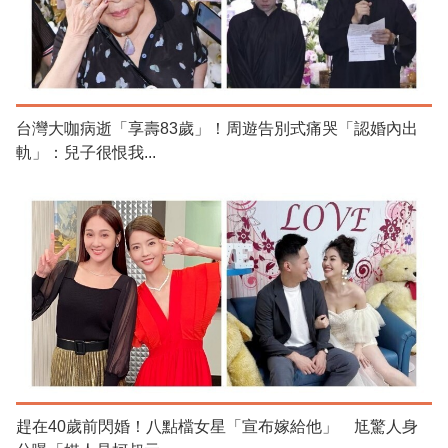
台灣大咖病逝「享壽83歲」！周遊告別式痛哭「認婚內出
軌」：兒子很恨我...
趕在40歲前閃婚！八點檔女星「宣布嫁給他」 尪驚人身