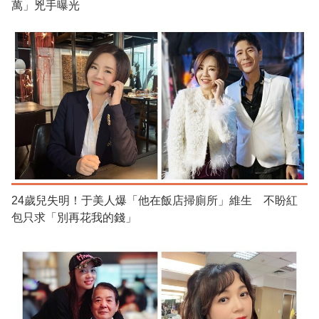
萬」兇手曝光
24歲兒失明！于美人爆「他在飯店掃廁所」維生 不盼紅
包只求「別再花我的錢」