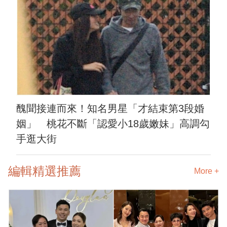
醜聞接連而來！知名男星「才結束第3段婚
姻」 桃花不斷「認愛小18歲嫩妹」高調勾
手逛大街
編輯精選推薦
More +