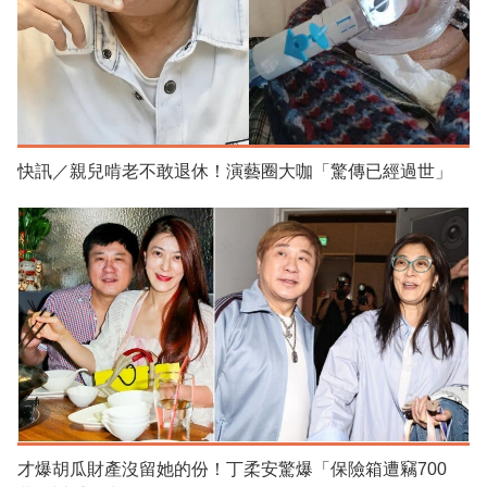
快訊／親兒啃老不敢退休！演藝圈大咖「驚傳已經過世」
才爆胡瓜財產沒留她的份！丁柔安驚爆「保險箱遭竊700