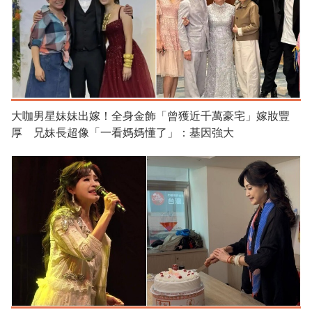
大咖男星妹妹出嫁！全身金飾「曾獲近千萬豪宅」嫁妝豐
厚 兄妹長超像「一看媽媽懂了」：基因強大