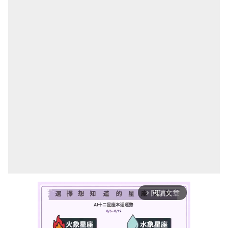
閱讀文章
arrow_forward_ios