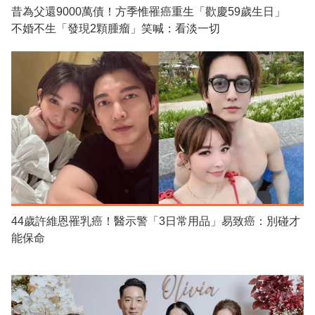
昔為父還9000萬債！方季惟罹癌重生「歡慶59歲生日」
不婚不生「發現2顆腫瘤」笑喊：看淡一切
44歲許維恩罹乳癌！醫示警「3日常用品」易致癌：別碰才
能保命