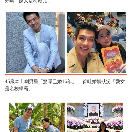
分曝「媒人是柯叔元」
45歲本土劇男星「驚曝已婚16年」！ 首吐婚姻狀況「愛女
是名校學霸」