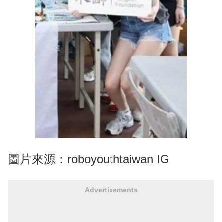
圖片來源：roboyouthtaiwan IG
Advertisements