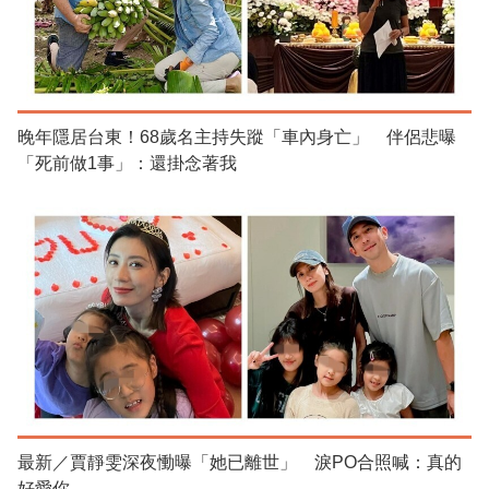
晚年隱居台東！68歲名主持失蹤「車內身亡」 伴侶悲曝
「死前做1事」：還掛念著我
最新／賈靜雯深夜慟曝「她已離世」 淚PO合照喊：真的
好愛你...