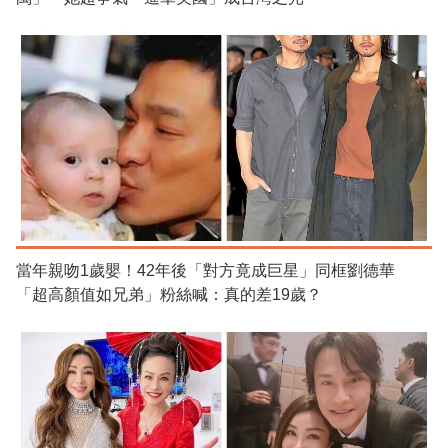
當年親吻1歲嬰！42年後「對方竟成巨星」同框劉德華
「超高顏值如兄弟」粉絲喊：真的差19歲？