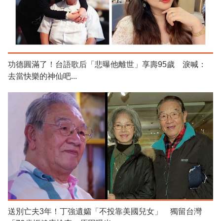
功德圓滿了！台語歌后「悲曝他離世」享壽95歲 淚喊：
去當快樂的神仙吧...
送別亡夫3年！丁強遺孀「不投靠美國兒女」 獨留台灣