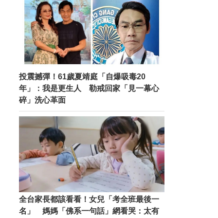
投震撼彈！61歲夏靖庭「自爆吸毒20
年」：我是更生人 勒戒回家「見一幕心
碎」洗心革面
全台家長都該看看！女兒「考全班最後一
名」 媽媽「佛系一句話」網看哭：太有