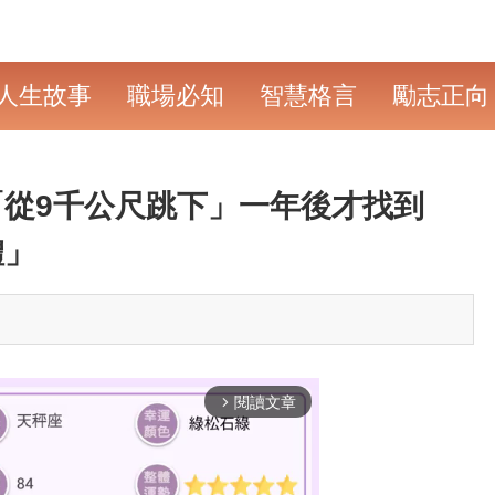
人生故事
職場必知
智慧格言
勵志正向
「從9千公尺跳下」一年後才找到
體」
閱讀文章
arrow_forward_ios