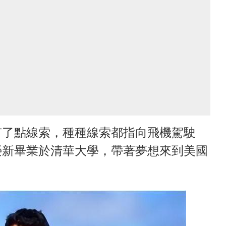
有了點線索，種種線索都指向飛機駕駛
榮新畢業於清華大學，帶著夢想來到美國