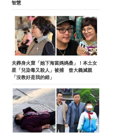
智慧
夫葬身火窟「她下海當媽媽桑」！本土女
星「兒染毒又殺人」被捕 曾大義滅親
「沒教好是我的錯」