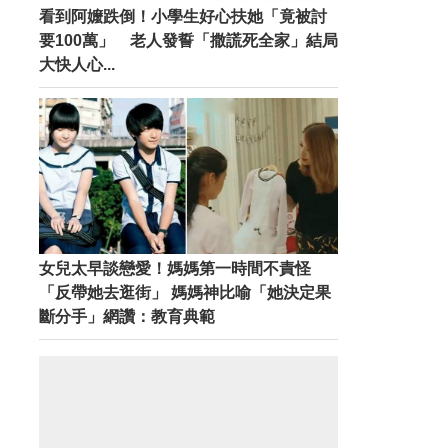
看到阿嬤跌倒！小學生好心扶她「竟被討
要100萬」 老人發誓「撒謊死全家」結局
大快人心...
女兒太早談戀愛！媽媽第一時間不責怪
「反帶她去逛街」 媽媽神比喻「她決定果
斷分手」網讚：教育典範