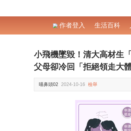
作者登入
生活百科
小飛機墜毀！清大高材生
父母卻冷回「拒絕領走大
喵鼻頭02
2024-10-16
檢舉