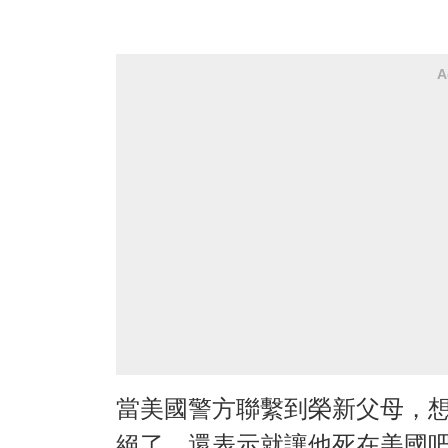
A
當美國警方聯繫到榮新父母，
絕了，還表示就讓他死在美國吧