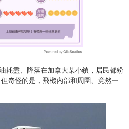
Powered by 
GliaStudios
M
因燃油耗盡、降落在加拿大某小鎮，居民都紛
u
，但奇怪的是，飛機內部和周圍、竟然一
t
e