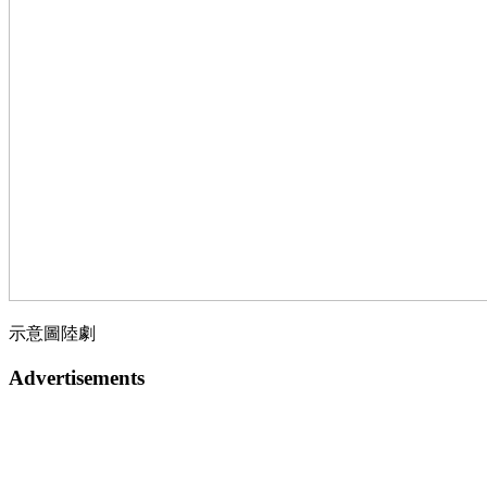
示意圖陸劇
Advertisements