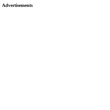
Advertisements