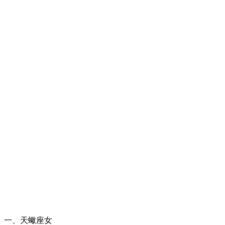
一、天蠍座女