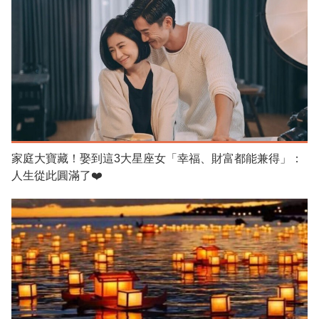
家庭大寶藏！娶到這3大星座女「幸福、財富都能兼得」：
人生從此圓滿了❤️