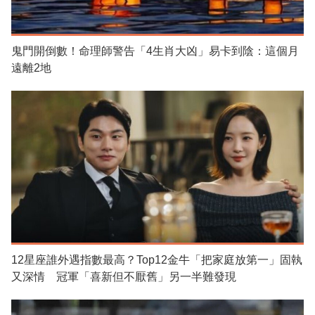
鬼門開倒數！命理師警告「4生肖大凶」易卡到陰：這個月
遠離2地
12星座誰外遇指數最高？Top12金牛「把家庭放第一」固執
又深情 冠軍「喜新但不厭舊」另一半難發現