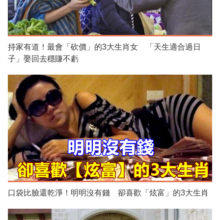
持家有道！最會「砍價」的3大生肖女 「天生適合過日
子」娶回去穩賺不虧
口袋比臉還乾淨！明明沒有錢 卻喜歡「炫富」的3大生肖