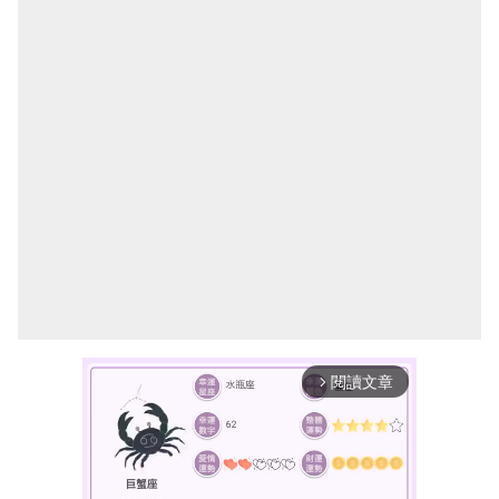
閱讀文章
arrow_forward_ios