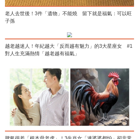
老人去世後！3件「遺物」不能燒 留下就是福氣：可以旺
子孫
越老越迷人！年紀越大「反而越有魅力」的3大星座女 #1
對人生充滿熱情「越老越有福氣」
脾氣很差「根本母老虎」！3生肖女「連婆婆都怕」卻非常