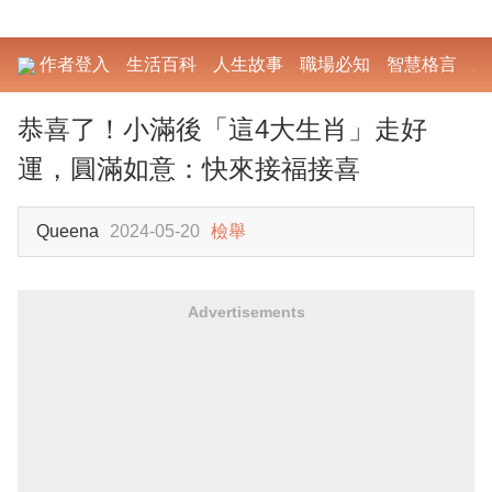
作者登入
生活百科
人生故事
職場必知
智慧格言
勵
恭喜了！小滿後「這4大生肖」走好
運，圓滿如意：快來接福接喜
Queena
2024-05-20
檢舉
Advertisements