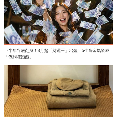
下半年谷底翻身！8月起「財運王」出爐 5生肖金氣發威
「低調賺飽飽」