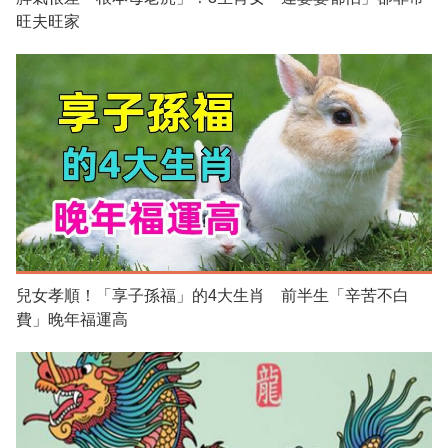
旺夫旺家
兒女孝順！「享子孫福」的4大生肖 前半生「辛苦不白
費」晚年福運高