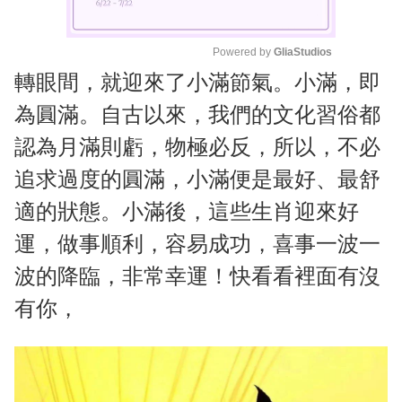
Powered by 
GliaStudios
轉眼間，就迎來了小滿節氣。小滿，即
M
u
為圓滿。自古以來，我們的文化習俗都
t
認為月滿則虧，物極必反，所以，不必
e
追求過度的圓滿，小滿便是最好、最舒
適的狀態。小滿後，這些生肖迎來好
運，做事順利，容易成功，喜事一波一
波的降臨，非常幸運！快看看裡面有沒
有你，