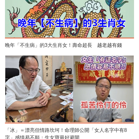
晚年「不生病」的3大生肖女！壽命超長 越老越有錢
「冰」＝漂亮但情路坎坷！命理師公開「女人名字中有8
字」感情易不順：生女寶最好避開