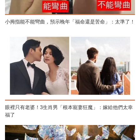
小拇指能不能彎曲，預示晚年「福命還是苦命」：太準了！
眼裡只有老婆！3生肖男「根本寵妻狂魔」：嫁給他們太幸
福了