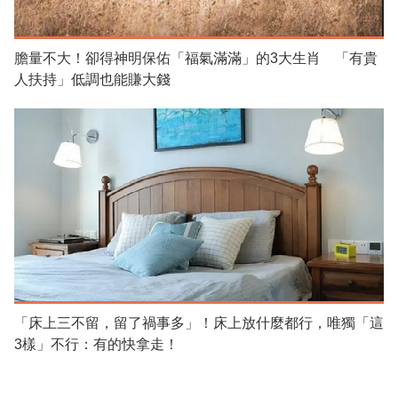
膽量不大！卻得神明保佑「福氣滿滿」的3大生肖 「有貴
人扶持」低調也能賺大錢
「床上三不留，留了禍事多」！床上放什麼都行，唯獨「這
3樣」不行：有的快拿走！