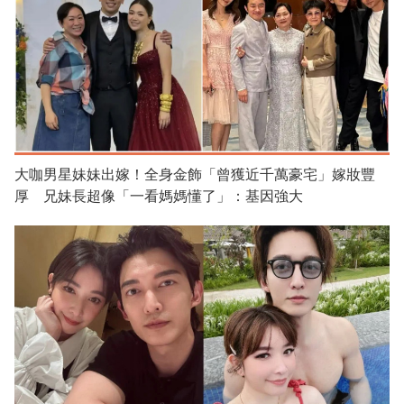
大咖男星妹妹出嫁！全身金飾「曾獲近千萬豪宅」嫁妝豐
厚 兄妹長超像「一看媽媽懂了」：基因強大