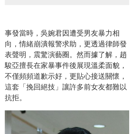
事發當時，吳婉君因遭受男友暴力相
向，情緒崩潰報警求助，更透過律師發
表聲明，震驚演藝圈。然而據了解，趙
駿亞擅長在家暴事件後展現溫柔面貌，
不僅頻頻道歉示好，更貼心接送關懷，
這套「挽回絕技」讓許多前女友都難以
抗拒。