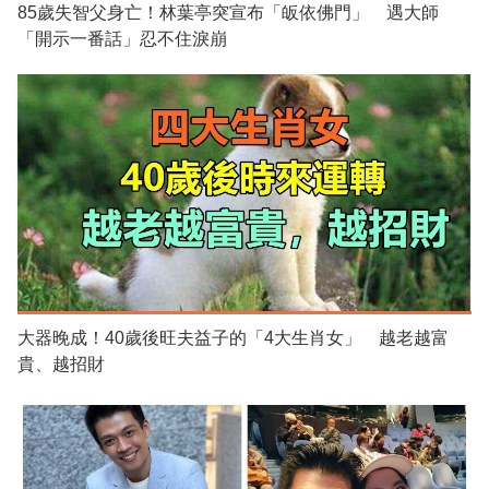
85歲失智父身亡！林葉亭突宣布「皈依佛門」 遇大師
「開示一番話」忍不住淚崩
大器晚成！40歲後旺夫益子的「4大生肖女」 越老越富
貴、越招財