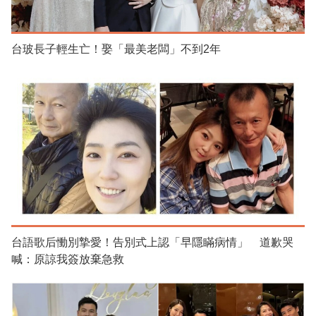
台玻長子輕生亡！娶「最美老闆」不到2年
台語歌后慟別摯愛！告別式上認「早隱瞞病情」 道歉哭
喊：原諒我簽放棄急救