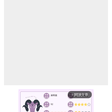
閱讀文章
arrow_forward_ios