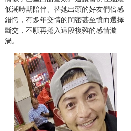
低潮時期陪伴、替她出頭的好友們倍感
錯愕，有多年交情的閨密甚至憤而選擇
斷交，不願再捲入這段複雜的感情漩
渦。