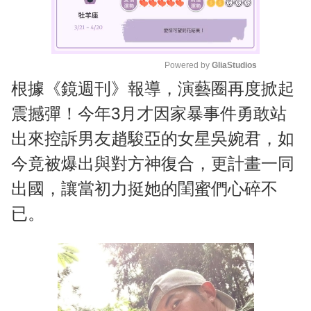
Powered by 
GliaStudios
根據《鏡週刊》報導，演藝圈再度掀起
M
u
震撼彈！今年3月才因家暴事件勇敢站
t
出來控訴男友趙駿亞的女星吳婉君，如
e
今竟被爆出與對方神復合，更計畫一同
出國，讓當初力挺她的閨蜜們心碎不
已。