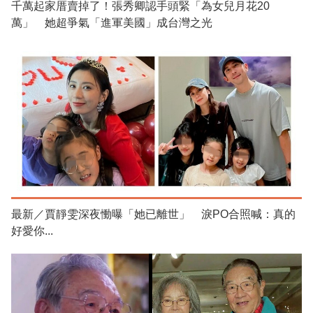
千萬起家厝賣掉了！張秀卿認手頭緊「為女兒月花20
萬」 她超爭氣「進軍美國」成台灣之光
最新／賈靜雯深夜慟曝「她已離世」 淚PO合照喊：真的
好愛你...