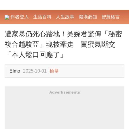
作者登入
生活百科
人生故事
職場必知
智慧格言
勵
遭家暴仍死心踏地！吳婉君驚傳「秘密
複合趙駿亞」魂被牽走 閨蜜氣斷交
「本人鬆口回應了」
Elmo
2025-10-01
檢舉
Advertisements