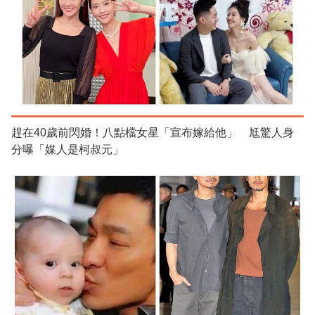
趕在40歲前閃婚！八點檔女星「宣布嫁給他」 尪驚人身
分曝「媒人是柯叔元」