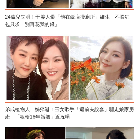
24歲兒失明！于美人爆「他在飯店掃廁所」維生 不盼紅
包只求「別再花我的錢」
弟成植物人、姊猝逝！玉女歌手「遭前夫設套」騙走娘家房
產 「狠斬16年婚姻」近況曝