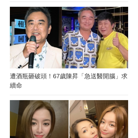
遭酒瓶砸破頭！67歲陳昇「急送醫開腦」求
續命