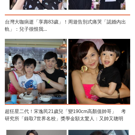
台灣大咖病逝「享壽83歲」！周遊告別式痛哭「認婚內出
軌」：兒子很恨我...
超狂星二代！宋逸民21歲兒「變190cm高顏值帥哥」 考
研究所「錄取7世界名校」獎學金額太驚人：又帥又聰明