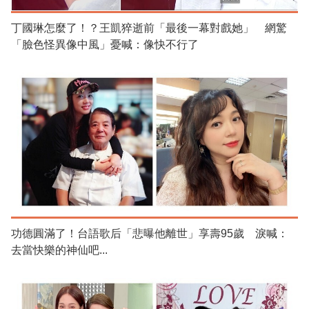
丁國琳怎麼了！？王凱猝逝前「最後一幕對戲她」 網驚
「臉色怪異像中風」憂喊：像快不行了
功德圓滿了！台語歌后「悲曝他離世」享壽95歲 淚喊：
去當快樂的神仙吧...