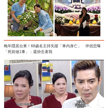
晚年隱居台東！68歲名主持失蹤「車內身亡」 伴侶悲曝
「死前做1事」：還掛念著我