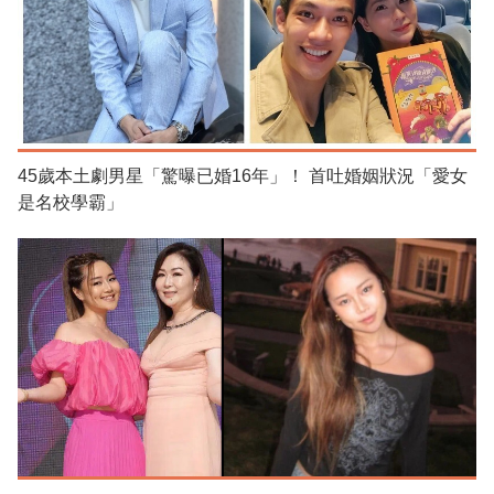
45歲本土劇男星「驚曝已婚16年」！ 首吐婚姻狀況「愛女
是名校學霸」