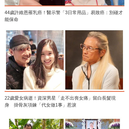
44歲許維恩罹乳癌！醫示警「3日常用品」易致癌：別碰才
能保命
22歲愛女病逝！資深男星「走不出喪女痛」留白長髮現
身 掛骨灰項鍊「代女做1事」惹淚