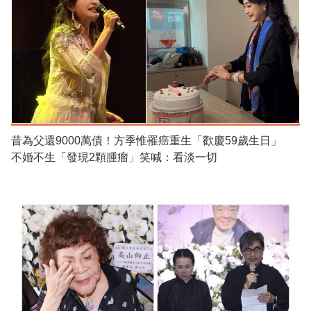
昔為父還9000萬債！方季惟罹癌重生「歡慶59歲生日」
不婚不生「發現2顆腫瘤」笑喊：看淡一切