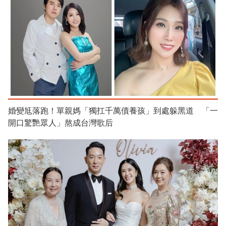
婚變尪落跑！單親媽「獨扛千萬債養孩」到處躲黑道 「一
開口驚艷眾人」熬成台灣歌后