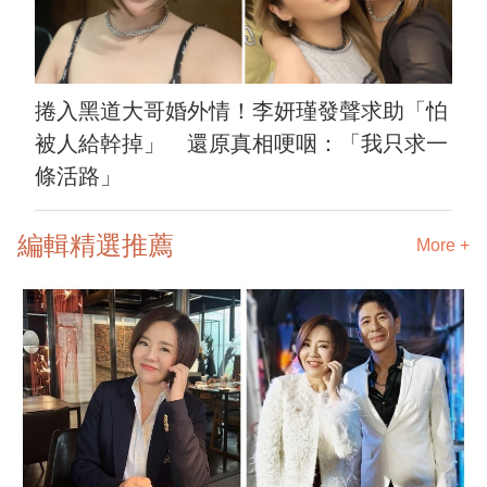
捲入黑道大哥婚外情！李妍瑾發聲求助「怕
被人給幹掉」 還原真相哽咽：「我只求一
條活路」
編輯精選推薦
More +