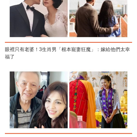
眼裡只有老婆！3生肖男「根本寵妻狂魔」：嫁給他們太幸
福了