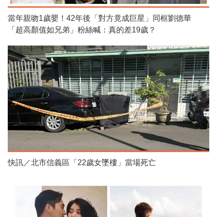
當年親吻1歲嬰！42年後「對方竟成巨星」同框劉德華
「超高顏值如兄弟」粉絲喊：真的差19歲？
快訊／北市信義區「22歲女墜樓」當場死亡