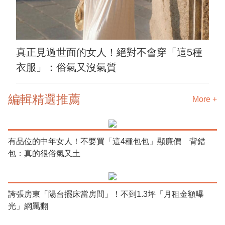
真正見過世面的女人！絕對不會穿「這5種
衣服」：俗氣又沒氣質
編輯精選推薦
More +
有品位的中年女人！不要買「這4種包包」顯廉價 背錯
包：真的很俗氣又土
誇張房東「陽台擺床當房間」！不到1.3坪「月租金額曝
光」網罵翻