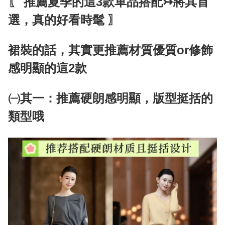
〖 推薦夏季的這3款單品搭配↣將其首
選，真的好看時髦 〗
裙裝的話，其實更推薦材質優質or修飾
感明顯的這2款
㈠其一：推薦硬朗感明顯，版型挺括的
類型哦