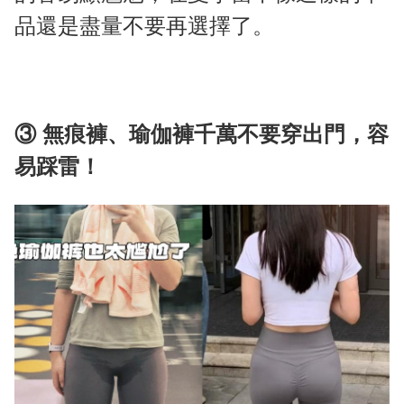
品還是盡量不要再選擇了。
③ 無痕褲、瑜伽褲千萬不要穿出門，容
易踩雷！