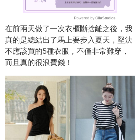
Powered by 
GliaStudios
在前兩天做了一次衣櫃斷捨離之後，我
M
u
真的是總結出了馬上要步入夏天，堅決
t
不應該買的5種衣服，不僅非常難穿，
e
而且真的很浪費錢！