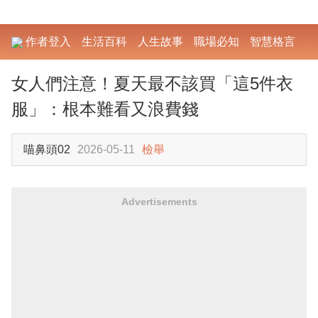
作者登入
生活百科
人生故事
職場必知
智慧格言
勵
女人們注意！夏天最不該買「這5件衣
服」：根本難看又浪費錢
喵鼻頭02
2026-05-11
檢舉
Advertisements