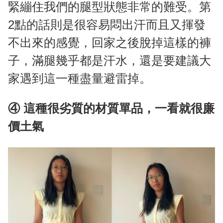
緊繃住我們的腿型狀態非常的難受。第
2點的話則是很容易悶出汗而且又揮發
不出來的感覺，回家之後脫掉這樣的褲
子，滿腿幾乎都是汗水，還是要建議大
家遇到這一種盡量避雷掉。
④ 這種很劣質的材質單品，一看就很廉
價土氣