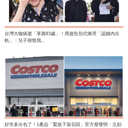
台灣大咖病逝「享壽83歲」！周遊告別式痛哭「認婚內出
軌」：兒子很恨我...
好市多出包了！1產品「緊急下架召回」官方發聲明：立刻