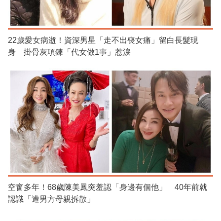
22歲愛女病逝！資深男星「走不出喪女痛」留白長髮現
身 掛骨灰項鍊「代女做1事」惹淚
空窗多年！68歲陳美鳳突羞認「身邊有個他」 40年前就
認識「遭男方母親拆散」