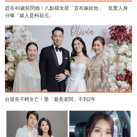
趕在40歲前閃婚！八點檔女星「宣布嫁給他」 尪驚人身
分曝「媒人是柯叔元」
台玻長子輕生亡！娶「最美老闆」不到2年