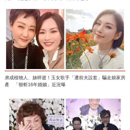
弟成植物人、姊猝逝！玉女歌手「遭前夫設套」騙走娘家房
產 「狠斬16年婚姻」近況曝