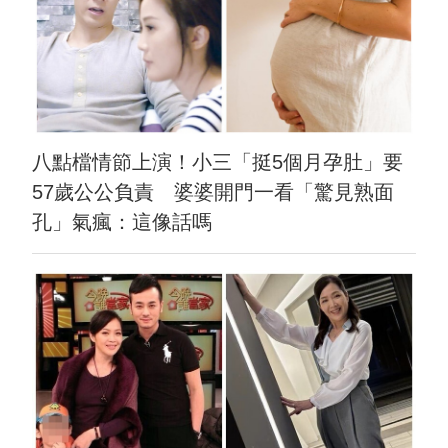
八點檔情節上演！小三「挺5個月孕肚」要
57歲公公負責 婆婆開門一看「驚見熟面
孔」氣瘋：這像話嗎