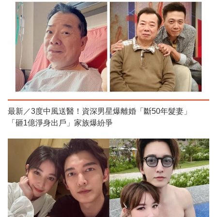
最新／3度中風送醫！資深男星爆離婚「斷50年髮妻」
「砸1億淨身出戶」家族爆紛爭