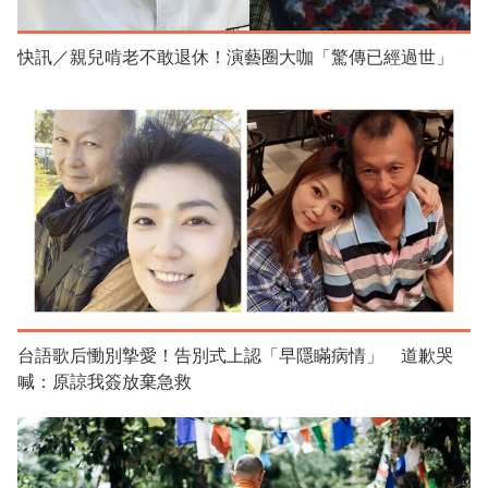
快訊／親兒啃老不敢退休！演藝圈大咖「驚傳已經過世」
台語歌后慟別摯愛！告別式上認「早隱瞞病情」 道歉哭
喊：原諒我簽放棄急救