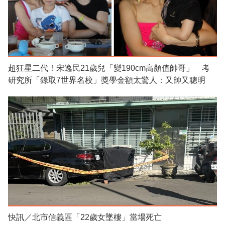
超狂星二代！宋逸民21歲兒「變190cm高顏值帥哥」 考
研究所「錄取7世界名校」獎學金額太驚人：又帥又聰明
快訊／北市信義區「22歲女墜樓」當場死亡