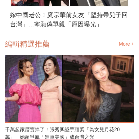
嫁中國老公！庹宗華前女友「堅持帶兒子回
台灣」...寧願偽單親「原因曝光」
編輯精選推薦
More +
千萬起家厝賣掉了！張秀卿認手頭緊「為女兒月花20
萬」 她超爭氣「進軍美國」成台灣之光