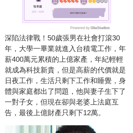
Powered by 
GliaStudios
深陷法律戰！50歲張男在社會打滾30
M
u
年，大學一畢業就進入台積電工作，年
t
薪400萬元累積的上億家產，年紀輕輕
e
就成為科技新貴，但是高薪的代價就是
日夜工作，生活只剩下工作和睡覺，身
體與家庭都出了問題，他與妻子生下了
一對子女，但現在卻與老婆上法庭互
告，最後上億財產只剩下12萬。