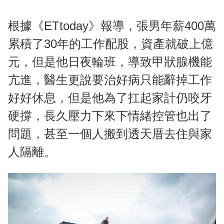
根據《ETtoday》報導，張男年薪400萬
累積了30年的工作配股，資產就破上億
元，但是他日夜輪班，導致甲狀腺機能
亢進，醫生更說要治好病只能辭掉工作
好好休息，但是他為了扛起家計仍咬牙
硬撐，長久壓力下來下情緒控管也出了
問題，甚至一個人搬到透天厝去住與家
人隔離。