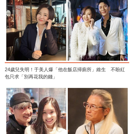
24歲兒失明！于美人爆「他在飯店掃廁所」維生 不盼紅
包只求「別再花我的錢」