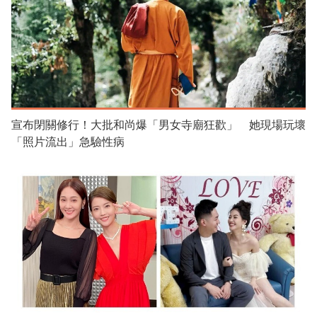
宣布閉關修行！大批和尚爆「男女寺廟狂歡」 她現場玩壞
「照片流出」急驗性病