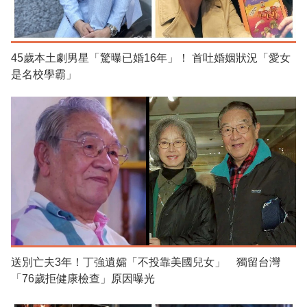
45歲本土劇男星「驚曝已婚16年」！ 首吐婚姻狀況「愛女
是名校學霸」
送別亡夫3年！丁強遺孀「不投靠美國兒女」 獨留台灣
「76歲拒健康檢查」原因曝光