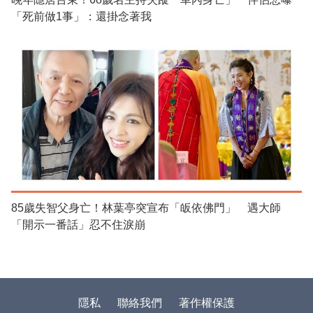
「死前做1事」：還掛念著我
85歲失智父身亡！林葉亭突宣布「皈依佛門」 遇大師
「開示一番話」忍不住淚崩
隱私
聯絡我們
著作權保護