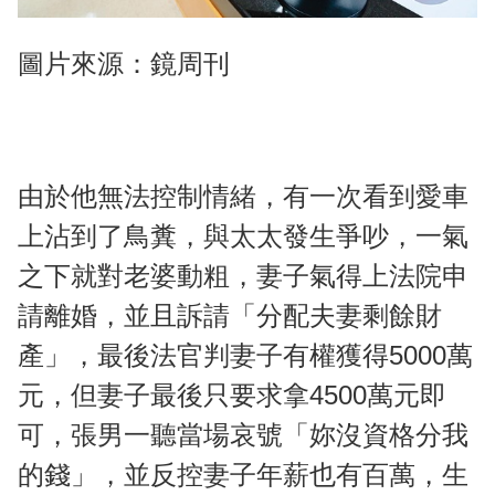
圖片來源：鏡周刊
由於他無法控制情緒，有一次看到愛車
上沾到了鳥糞，與太太發生爭吵，一氣
之下就對老婆動粗，妻子氣得上法院申
請離婚，並且訴請「分配夫妻剩餘財
產」，最後法官判妻子有權獲得5000萬
元，但妻子最後只要求拿4500萬元即
可，張男一聽當場哀號「妳沒資格分我
的錢」，並反控妻子年薪也有百萬，生