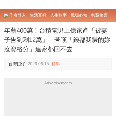
作者登入
生活百科
人生故事
職場必知
智慧格言
勵
年薪400萬！台積電男上億家產「被妻
子告到剩12萬」 苦嘆「錢都我賺的妳
沒資格分」連家都回不去
台灣囝仔
2026-06-15
檢舉
Advertisements