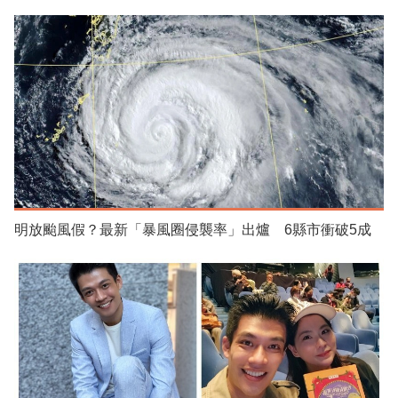
明放颱風假？最新「暴風圈侵襲率」出爐 6縣市衝破5成