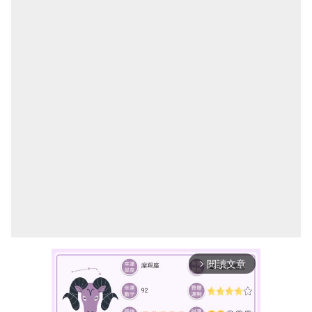
閱讀文章
arrow_forward_ios