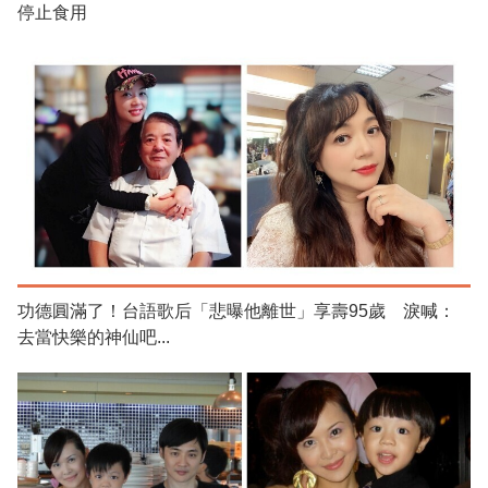
停止食用
功德圓滿了！台語歌后「悲曝他離世」享壽95歲 淚喊：
去當快樂的神仙吧...