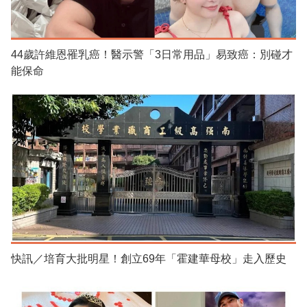
44歲許維恩罹乳癌！醫示警「3日常用品」易致癌：別碰才
能保命
快訊／培育大批明星！創立69年「霍建華母校」走入歷史