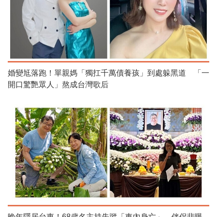
婚變尪落跑！單親媽「獨扛千萬債養孩」到處躲黑道 「一
開口驚艷眾人」熬成台灣歌后
晚年隱居台東！68歲名主持失蹤「車內身亡」 伴侶悲曝