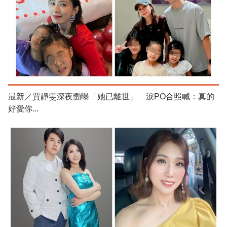
最新／賈靜雯深夜慟曝「她已離世」 淚PO合照喊：真的
好愛你...