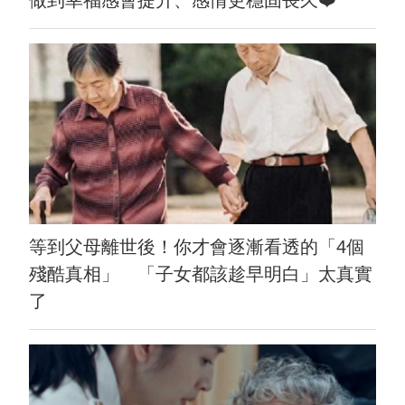
做到幸福感會提升、感情更穩固長久❤️
等到父母離世後！你才會逐漸看透的「4個
殘酷真相」 「子女都該趁早明白」太真實
了