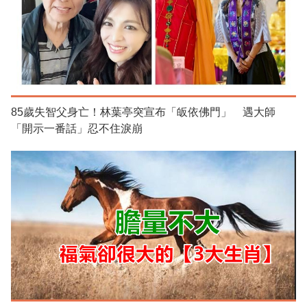
85歲失智父身亡！林葉亭突宣布「皈依佛門」 遇大師
「開示一番話」忍不住淚崩