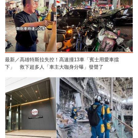
最新／高雄特斯拉失控！高速撞13車「賓士用愛車擋
下」 救下超多人「車主大咖身分曝」發聲了