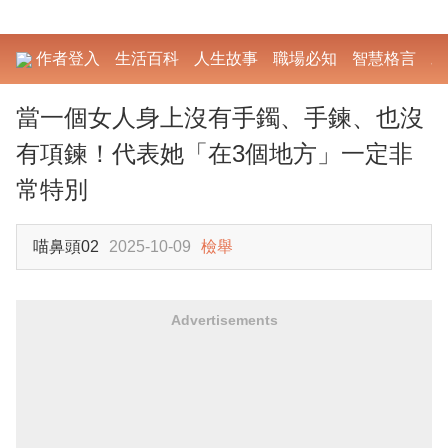
作者登入
生活百科
人生故事
職場必知
智慧格言
勵
當一個女人身上沒有手鐲、手鍊、也沒
有項鍊！代表她「在3個地方」一定非
常特別
喵鼻頭02
2025-10-09
檢舉
Advertisements