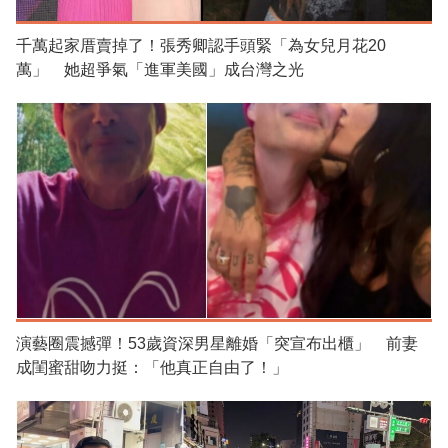
千萬起家厝賣掉了！張秀卿認手頭緊「為女兒月花20
萬」 她超爭氣「進軍美國」成台灣之光
演藝圈震撼彈！53歲資深男星離婚「突宣布出櫃」 前妻
成閨蜜甜吻力挺：「他真正自由了！」