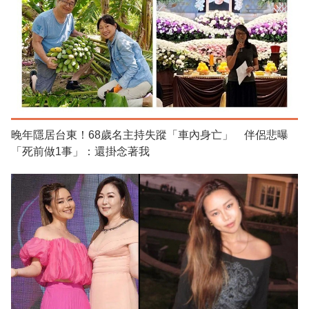
晚年隱居台東！68歲名主持失蹤「車內身亡」 伴侶悲曝
「死前做1事」：還掛念著我