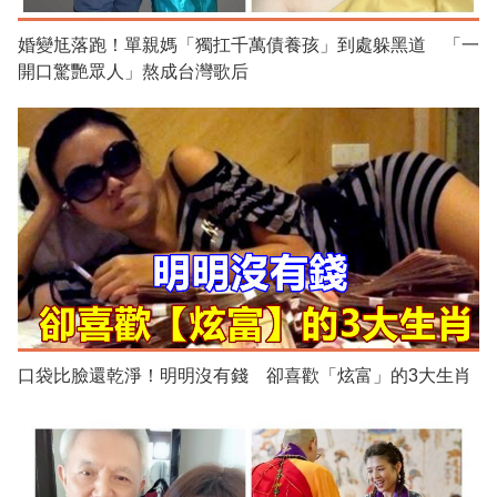
婚變尪落跑！單親媽「獨扛千萬債養孩」到處躲黑道 「一
開口驚艷眾人」熬成台灣歌后
口袋比臉還乾淨！明明沒有錢 卻喜歡「炫富」的3大生肖