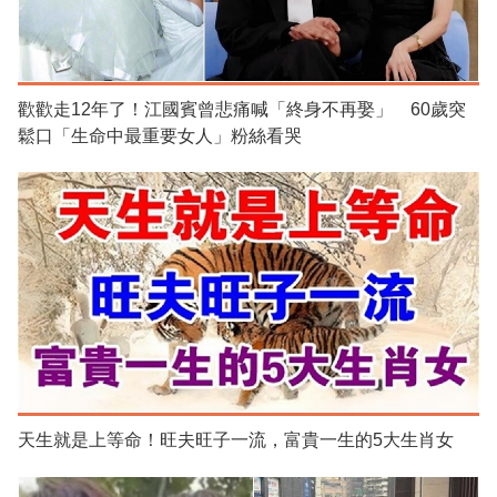
歡歡走12年了！江國賓曾悲痛喊「終身不再娶」 60歲突
鬆口「生命中最重要女人」粉絲看哭
天生就是上等命！旺夫旺子一流，富貴一生的5大生肖女