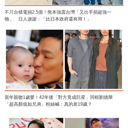
不只台積電捐2.5億！熊本強震台灣「又出手捐超強一
物」 日人淚謝：「比日本政府還有用！」
當年親吻1歲嬰！42年後「對方竟成巨星」同框劉德華
「超高顏值如兄弟」粉絲喊：真的差19歲？