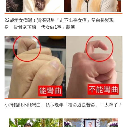
22歲愛女病逝！資深男星「走不出喪女痛」留白長髮現
身 掛骨灰項鍊「代女做1事」惹淚
小拇指能不能彎曲，預示晚年「福命還是苦命」：太準了！