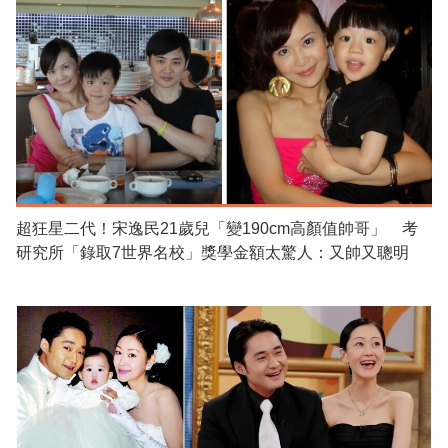
超狂星二代！宋逸民21歲兒「變190cm高顏值帥哥」 考
研究所「錄取7世界名校」獎學金額太驚人：又帥又聰明