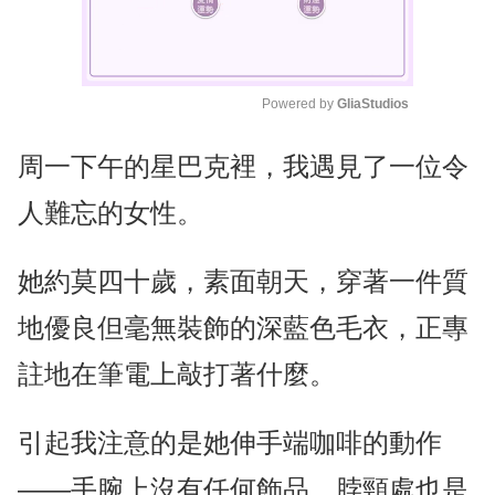
Powered by 
GliaStudios
M
周一下午的星巴克裡，我遇見了一位令
u
t
人難忘的女性。
e
她約莫四十歲，素面朝天，穿著一件質
地優良但毫無裝飾的深藍色毛衣，正專
註地在筆電上敲打著什麼。
引起我注意的是她伸手端咖啡的動作
——手腕上沒有任何飾品，脖頸處也是