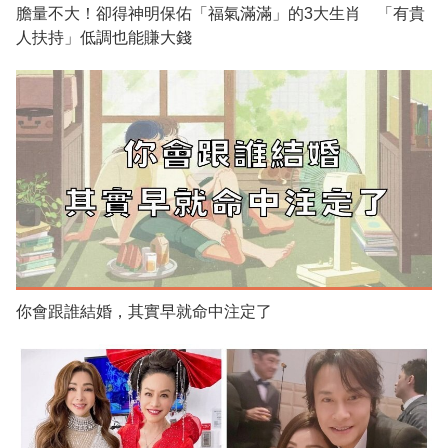
膽量不大！卻得神明保佑「福氣滿滿」的3大生肖 「有貴
人扶持」低調也能賺大錢
你會跟誰結婚，其實早就命中注定了