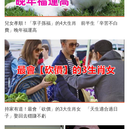
兒女孝順！「享子孫福」的4大生肖 前半生「辛苦不白
費」晚年福運高
持家有道！最會「砍價」的3大生肖女 「天生適合過日
子」娶回去穩賺不虧